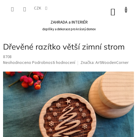
Přejít
na
CZK
NÁKU
obsah
KOŠÍK
ZAHRADA a INTERIÉR
doplňky a dekorace pro krásný domov
Dřevěné razítko větší zimní strom
8708
Průměrné
Neohodnoceno
Podrobnosti hodnocení
Značka:
ArtWoodenCorner
hodnocení
produktu
je
0,0
z
5
hvězdiček.