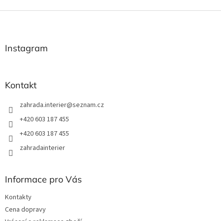
Z
á
p
a
Instagram
t
í
Kontakt
zahrada.interier
@
seznam.cz
+420 603 187 455
+420 603 187 455
zahradainterier
Informace pro Vás
Kontakty
Cena dopravy