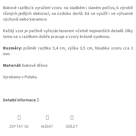
Bukové razítko k vyražení vzoru na sladkém i slaném pečivu, k výrobě
různých jedlých dekorací, na ozdobu dortů. Dá se využít i ve výtvarné
výchově nebo keramice.
Každý vzor je pečlivě vyřezán laserem včetně nejmenších detailů. Díky
tomu se s razítkem dobře pracuje a vzory krásně vyniknou.
Rozměry:
průměr razítka 5,4 cm, výška 3,5 cm, hloubka vzoru cca 2
mm
Materiál:
bukové dřevo
Vyrobeno v Polsku.
Detailní informace
ZEPTAT SE
HLÍDAT
SDÍLET