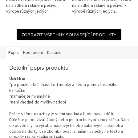
na sladkém i slaném pečivu,
na sladkém i slaném pečivu, k
výrobu různých jedlých...
výrobě různých jedlých...
ZOBRAZIT VŠECHNY SOUVISEJÍCÍ PRODUKTY
Popis
Hodnocení
Diskuze
Detailní popis produktu
Údržba:
*po použití stačí očistit od mouky a těsta pomocí hrubšího
kartáčku
*namáčejte minimálně
*není vhodné do myčky nádobí
Práce s těmito razítky je velmi snadná a bude bavit i děti.
Důležité je používat žádný nebo jen trochu kypřícího prášku. Nám
se osvědčily na výrobu máslových nebo kakaových sušenek a
ozdob na dorty. Lze zkombinovat i s našimi válečky na těsto a
vytvořit tak originální sušenky.