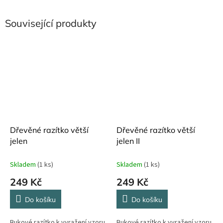
Související produkty
Dřevěné razítko větší
Dřevěné razítko větší
jelen
jelen II
Skladem
(1 ks)
Skladem
(1 ks)
249 Kč
249 Kč
Do košíku
Do košíku
Bukové razítko k vyražení vzoru
Bukové razítko k vyražení vzoru