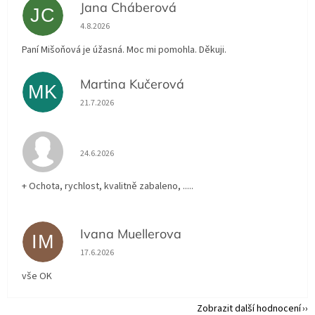
Jana Cháberová
JC
Hodnocení obchodu je 5 z 5 hvězdiček.
4.8.2026
Paní Mišoňová je úžasná. Moc mi pomohla. Děkuji.
Martina Kučerová
MK
Hodnocení obchodu je 5 z 5 hvězdiček.
21.7.2026
Hodnocení obchodu je 5 z 5 hvězdiček.
24.6.2026
+ Ochota, rychlost, kvalitně zabaleno, .....
Ivana Muellerova
IM
Hodnocení obchodu je 5 z 5 hvězdiček.
17.6.2026
vše OK
Zobrazit další hodnocení