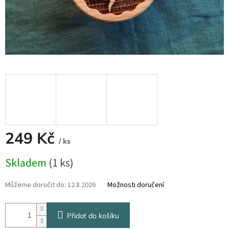
249 Kč
/ ks
Měrná
Skladem
(1 ks)
cena:
Můžeme doručit do:
12.8.2026
Možnosti doručení
Přidat do košíku