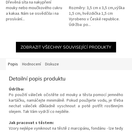
Dřevěná síta na nakypření
5
mouky nebo moučkového cukru
Rozměry: 3,5 cm x 3,5 cm,výška
hvězdiček.
a kakaa. Nám se osvědčila i na
1,5 cm, hvězdička 1,5 cm
prosívání...
Vyrobeno v České republice.
Údržba: po...
ZOBRAZIT VŠECHNY SOUVISEJÍCÍ PRODUKTY
Popis
Hodnocení
Diskuze
Detailní popis produktu
Údržba:
Po použití váleček očistěte od mouky a těsta pomocí jemného
kartáčku, namáčejte minimálně. Pokud použijete vodu, je třeba
nechat váleček důkladně vyschnout a poté potřít rostlinným
olejem. Tak Vám vydrží co nejdéle.
Jak pracovat s těstem:
Vzory nejlépe vyniknout na těstě z marcipánu, fondánu - lze tedy