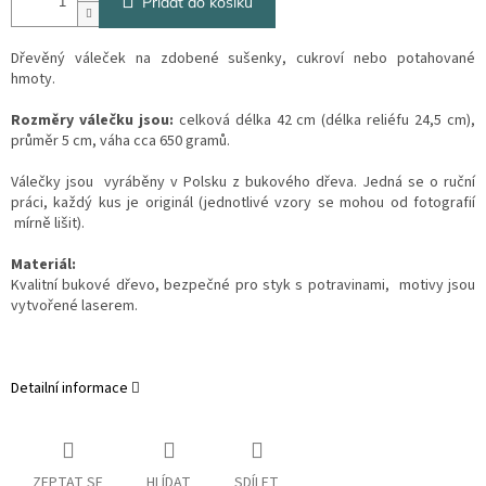
Přidat do košíku
Dřevěný váleček na zdobené sušenky, cukroví nebo potahované
hmoty.
Rozměry válečku jsou:
celková délka 42 cm (délka reliéfu 24,5 cm),
průměr 5 cm, váha cca 650 gramů.
Válečky jsou vyráběny v Polsku z bukového dřeva. Jedná se o ruční
práci, každý kus je originál (jednotlivé vzory se mohou od fotografií
mírně lišit).
Materiál:
Kvalitní bukové dřevo, bezpečné pro styk s potravinami, motivy jsou
vytvořené laserem.
Detailní informace
ZEPTAT SE
HLÍDAT
SDÍLET