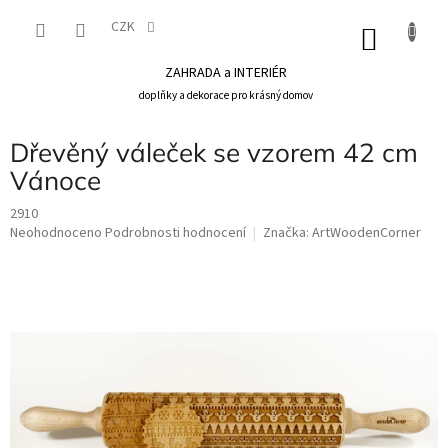
Přejít
na
CZK
NÁKU
obsah
KOŠÍK
ZAHRADA a INTERIÉR
doplňky a dekorace pro krásný domov
Dřevěný váleček se vzorem 42 cm
Vánoce
2910
Průměrné
Neohodnoceno
Podrobnosti hodnocení
Značka:
ArtWoodenCorner
hodnocení
produktu
je
0,0
z
5
hvězdiček.