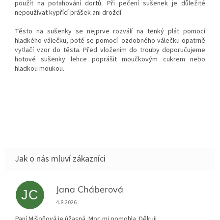
použít na potahování dortů. Při pečení sušenek je důležité
nepoužívat kypřící prášek ani droždí.
Těsto na sušenky se nejprve rozválí na tenký plát pomocí
hladkého válečku, poté se pomocí ozdobného válečku opatrně
vytlačí vzor do těsta. Před vložením do trouby doporučujeme
hotové sušenky lehce poprášit moučkovým cukrem nebo
hladkou moukou.
Jana Cháberová
JC
Hodnocení obchodu je 5 z 5 hvězdiček.
4.8.2026
Paní Mišoňová je úžasná. Moc mi pomohla. Děkuji.