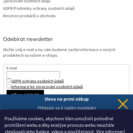
Zpracování osobních údajů
GDPR/Podmínky ochrany osobních údajů
Recenze produktů a obchodu
Odebírat newsletter
Vložte svůj e-mail a my vám budeme zasílat informace o nových
produktech na našem e-shopu.
E-mail
GDPR ochrana osobních údajů
Informace ke zpracování osobních údajů
PŘIHLÁSIT SE
Sleva na první nákup
Přihlaste se k našim novinkám
a 5% sleva
je Vaše.
Používáme cookies, abychom Vám umožnili pohodlné
prohlížení webu a díky analýze provozu webu neustále
zlepšovali jeho funkce, výkon a použitelnost
.
Více informací