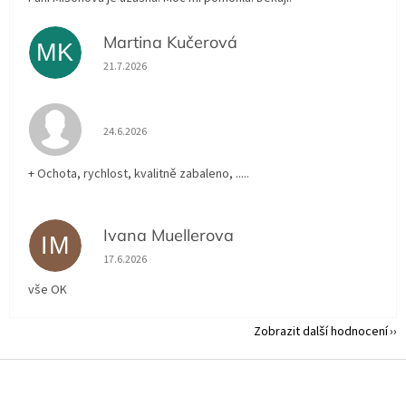
Martina Kučerová
MK
Hodnocení obchodu je 5 z 5 hvězdiček.
21.7.2026
Hodnocení obchodu je 5 z 5 hvězdiček.
24.6.2026
+ Ochota, rychlost, kvalitně zabaleno, .....
Ivana Muellerova
IM
Hodnocení obchodu je 5 z 5 hvězdiček.
17.6.2026
vše OK
Zobrazit další hodnocení
Z
á