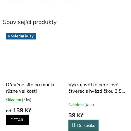
Související produkty
Poslední kusy
Dřevěné síto na mouku
Vykrajovátko nerezové
různé velikosti
čtverec s hvězdičkou 3,5
cm
Skladem
(2 ks)
Průměrné
Skladem
(4 ks)
hodnocení
139 Kč
od
produktu
39 Kč
je
DETAIL
5,0
Do košíku
z