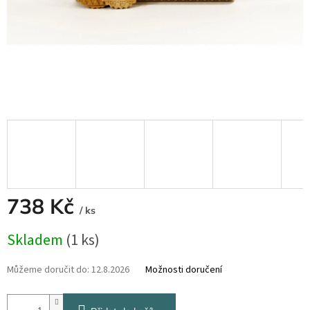
738 Kč
/ ks
Měrná
Skladem
(1 ks)
cena:
Můžeme doručit do:
12.8.2026
Možnosti doručení