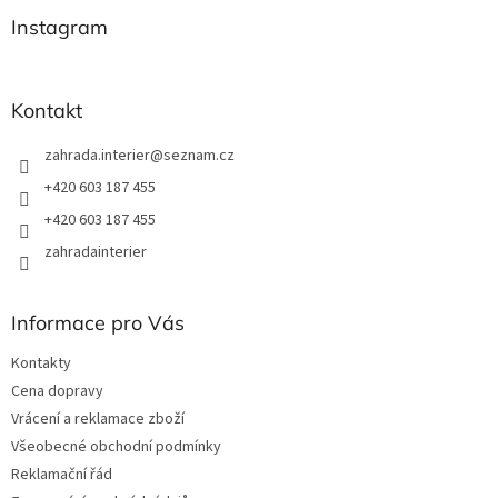
p
a
Instagram
t
í
Kontakt
zahrada.interier
@
seznam.cz
+420 603 187 455
+420 603 187 455
zahradainterier
Informace pro Vás
Kontakty
Cena dopravy
Vrácení a reklamace zboží
Všeobecné obchodní podmínky
Reklamační řád