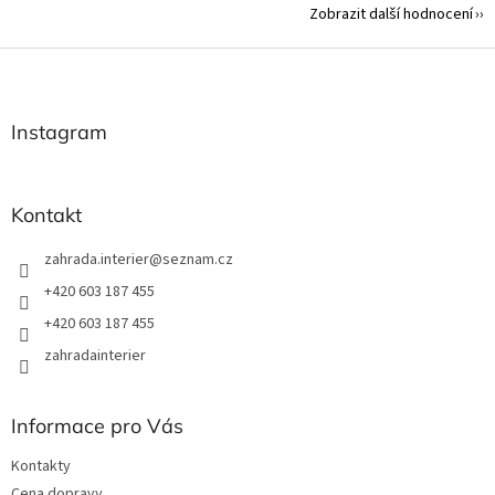
Zobrazit další hodnocení
Z
á
p
a
Instagram
t
í
Kontakt
zahrada.interier
@
seznam.cz
+420 603 187 455
+420 603 187 455
zahradainterier
Informace pro Vás
Kontakty
Cena dopravy