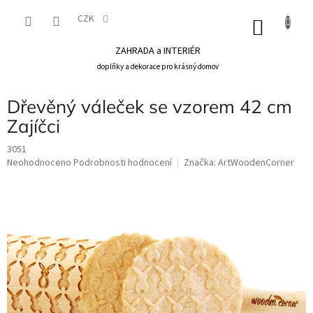
Přejít
na
CZK
NÁKU
obsah
KOŠÍK
ZAHRADA a INTERIÉR
doplňky a dekorace pro krásný domov
Dřevěný váleček se vzorem 42 cm
Zajíčci
3051
Průměrné
Neohodnoceno
Podrobnosti hodnocení
Značka:
ArtWoodenCorner
hodnocení
produktu
je
0,0
z
5
hvězdiček.