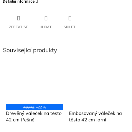
Detailní informace
ZEPTAT SE
HLÍDAT
SDÍLET
Související produkty
738 Kč
–22 %
Dřevěný váleček na těsto
Embosovaný váleček na
42 cm třešně
těsto 42 cm Jarní