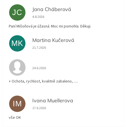
Jana Cháberová
JC
Hodnocení obchodu je 5 z 5 hvězdiček.
4.8.2026
Paní Mišoňová je úžasná. Moc mi pomohla. Děkuji.
Martina Kučerová
MK
Hodnocení obchodu je 5 z 5 hvězdiček.
21.7.2026
Hodnocení obchodu je 5 z 5 hvězdiček.
24.6.2026
+ Ochota, rychlost, kvalitně zabaleno, .....
Ivana Muellerova
IM
Hodnocení obchodu je 5 z 5 hvězdiček.
17.6.2026
vše OK