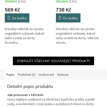
Skladem
(1 ks)
Skladem
(1 ks)
569 Kč
738 Kč
Do košíku
Do košíku
Dřevěný váleček na výrobu
Dřevěný váleček na výrobu
originálních sušenek, keksů
originálních sušenek, keksů
nebo ozdob na dorty.
nebo ozdob na dorty. Váleček
Rozměry:...
od nás...
ZOBRAZIT VŠECHNY SOUVISEJÍCÍ PRODUKTY
Popis
Podobné (2)
Hodnocení
Diskuze
Detailní popis produktu
Jak pracovat s těstem:
Vzory nejlépe vyniknout na těstě bez kypřícího prášku a jedlé
sody, a na hmotách z marcipánu a potahových hmot na dorty.