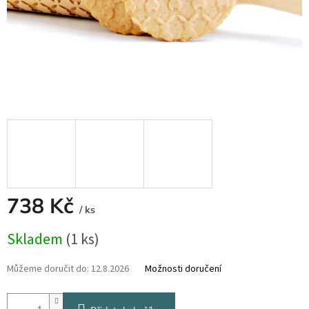
738 Kč
/ ks
Měrná
Skladem
(1 ks)
cena:
Můžeme doručit do:
12.8.2026
Možnosti doručení