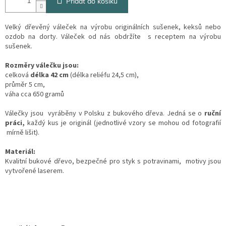
Přidat do košíku
Velký dřevěný váleček na výrobu originálních sušenek, keksů nebo
ozdob na dorty. Váleček od nás obdržíte s receptem na výrobu
sušenek.
Rozměry válečku jsou:
celková
délka 42 cm
(délka reliéfu 24,5 cm),
průměr 5 cm,
váha cca 650 gramů
Válečky jsou vyráběny v Polsku z bukového dřeva. Jedná se o
ruční
práci,
každý kus je originál (jednotlivé vzory se mohou od fotografií
mírně lišit).
Materiál:
Kvalitní bukové dřevo, bezpečné pro styk s potravinami, motivy jsou
vytvořené laserem.