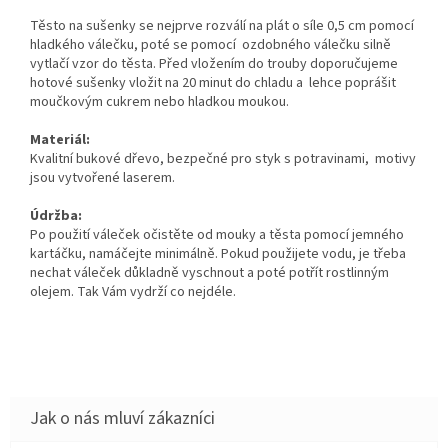
Těsto na sušenky se nejprve rozválí na plát o síle 0,5 cm pomocí
hladkého válečku, poté se pomocí ozdobného válečku silně
vytlačí vzor do těsta. Před vložením do trouby doporučujeme
hotové sušenky vložit na 20 minut do chladu a lehce poprášit
moučkovým cukrem nebo hladkou moukou.
Materiál:
Kvalitní bukové dřevo, bezpečné pro styk s potravinami, motivy
jsou vytvořené laserem.
Údržba:
Po použití váleček očistěte od mouky a těsta pomocí jemného
kartáčku, namáčejte minimálně. Pokud použijete vodu, je třeba
nechat váleček důkladně vyschnout a poté potřít rostlinným
olejem. Tak Vám vydrží co nejdéle.