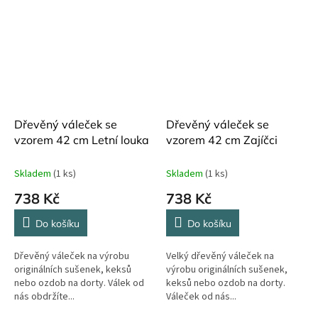
Dřevěný váleček se
Dřevěný váleček se
vzorem 42 cm Letní louka
vzorem 42 cm Zajíčci
Skladem
(1 ks)
Skladem
(1 ks)
738 Kč
738 Kč
Do košíku
Do košíku
Dřevěný váleček na výrobu
Velký dřevěný váleček na
originálních sušenek, keksů
výrobu originálních sušenek,
nebo ozdob na dorty. Válek od
keksů nebo ozdob na dorty.
nás obdržíte...
Váleček od nás...