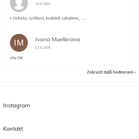
Hodnocení obchodu je 5 z 5 hvězdiček.
24.6.2026
+ Ochota, rychlost, kvalitně zabaleno, .....
Ivana Muellerova
IM
Hodnocení obchodu je 5 z 5 hvězdiček.
17.6.2026
vše OK
Zobrazit další hodnocení
Z
á
p
a
Instagram
t
í
Kontakt