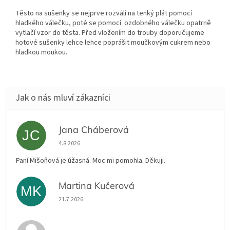
Těsto na sušenky se nejprve rozválí na tenký plát pomocí
hladkého válečku, poté se pomocí ozdobného válečku opatrně
vytlačí vzor do těsta. Před vložením do trouby doporučujeme
hotové sušenky lehce lehce poprášit moučkovým cukrem nebo
hladkou moukou.
Jana Cháberová
JC
Hodnocení obchodu je 5 z 5 hvězdiček.
4.8.2026
Paní Mišoňová je úžasná. Moc mi pomohla. Děkuji.
Martina Kučerová
MK
Hodnocení obchodu je 5 z 5 hvězdiček.
21.7.2026