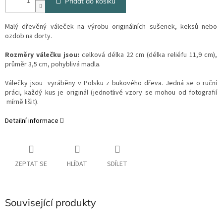
Přidat do košíku
Malý dřevěný váleček na výrobu originálních sušenek, keksů nebo
ozdob na dorty.
Rozměry válečku jsou:
celková délka 22 cm (délka reliéfu 11,9 cm),
průměr 3,5 cm, pohyblivá madla.
Válečky jsou vyráběny v Polsku z bukového dřeva. Jedná se o ruční
práci, každý kus je originál (jednotlivé vzory se mohou od fotografií
mírně lišit).
Detailní informace
ZEPTAT SE
HLÍDAT
SDÍLET
Související produkty