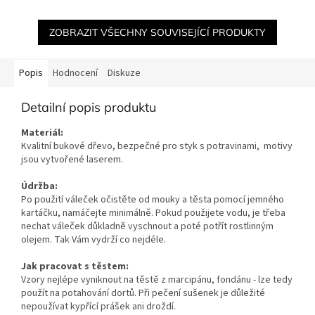
ZOBRAZIT VŠECHNY SOUVISEJÍCÍ PRODUKTY
Popis
Hodnocení
Diskuze
Detailní popis produktu
Materiál:
Kvalitní bukové dřevo, bezpečné pro styk s potravinami, motivy
jsou vytvořené laserem.
Údržba:
Po použití váleček očistěte od mouky a těsta pomocí jemného
kartáčku, namáčejte minimálně. Pokud použijete vodu, je třeba
nechat váleček důkladně vyschnout a poté potřít rostlinným
olejem. Tak Vám vydrží co nejdéle.
Jak pracovat s těstem:
Vzory nejlépe vyniknout na těstě z marcipánu, fondánu - lze tedy
použít na potahování dortů. Při pečení sušenek je důležité
nepoužívat kypřící prášek ani droždí.