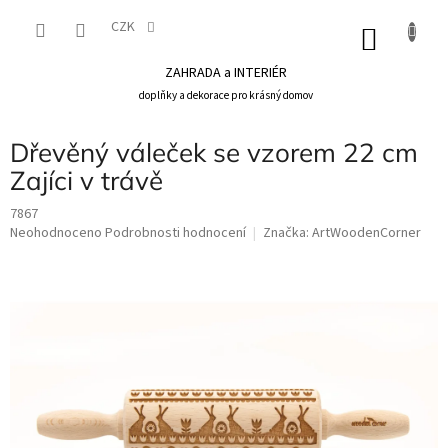
Přejít
na
CZK
NÁKU
obsah
KOŠÍK
ZAHRADA a INTERIÉR
doplňky a dekorace pro krásný domov
Dřevěný váleček se vzorem 22 cm
Zajíci v trávě
7867
Průměrné
Neohodnoceno
Podrobnosti hodnocení
Značka:
ArtWoodenCorner
hodnocení
produktu
je
0,0
z
5
hvězdiček.