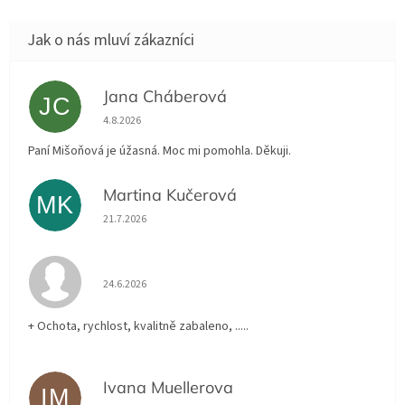
Jana Cháberová
JC
Hodnocení obchodu je 5 z 5 hvězdiček.
4.8.2026
Paní Mišoňová je úžasná. Moc mi pomohla. Děkuji.
Martina Kučerová
MK
Hodnocení obchodu je 5 z 5 hvězdiček.
21.7.2026
Hodnocení obchodu je 5 z 5 hvězdiček.
24.6.2026
+ Ochota, rychlost, kvalitně zabaleno, .....
Ivana Muellerova
IM