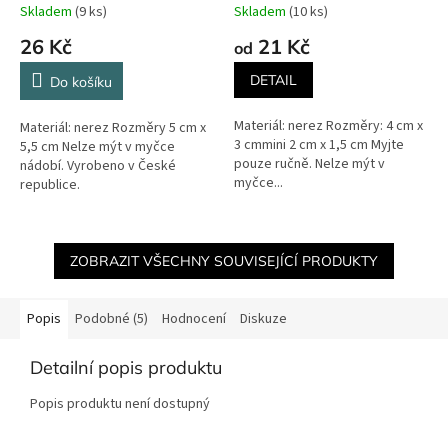
Skladem
(9 ks)
Skladem
(10 ks)
26 Kč
21 Kč
od
DETAIL
Do košíku
Materiál: nerez Rozměry: 4 cm x
Materiál: nerez Rozměry 5 cm x
3 cmmini 2 cm x 1,5 cm Myjte
5,5 cm Nelze mýt v myčce
pouze ručně. Nelze mýt v
nádobí. Vyrobeno v České
myčce...
republice.
ZOBRAZIT VŠECHNY SOUVISEJÍCÍ PRODUKTY
Popis
Podobné (5)
Hodnocení
Diskuze
Detailní popis produktu
Popis produktu není dostupný