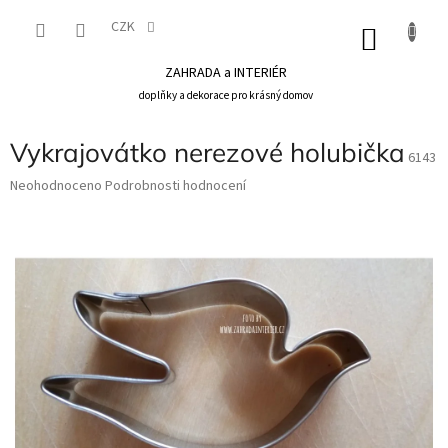
Přejít
na
CZK
NÁKU
obsah
KOŠÍK
ZAHRADA a INTERIÉR
doplňky a dekorace pro krásný domov
Vykrajovátko nerezové holubička
6143
Průměrné
Neohodnoceno
Podrobnosti hodnocení
hodnocení
produktu
je
0,0
z
5
hvězdiček.