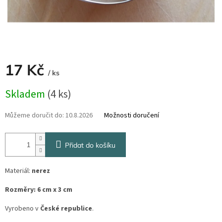
17 Kč
/ ks
Měrná
Skladem
(4 ks)
cena:
Můžeme doručit do:
10.8.2026
Možnosti doručení
Přidat do košíku
Materiál:
nerez
Rozměry:
6 cm x 3 cm
Vyrobeno v
České republice
.