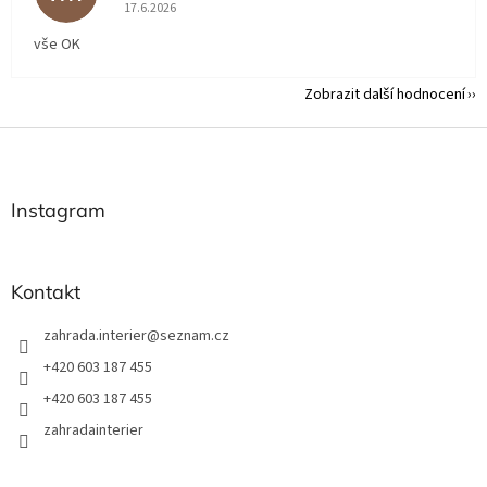
Hodnocení obchodu je 5 z 5 hvězdiček.
17.6.2026
vše OK
Zobrazit další hodnocení
Z
á
p
a
Instagram
t
í
Kontakt
zahrada.interier
@
seznam.cz
+420 603 187 455
+420 603 187 455
zahradainterier