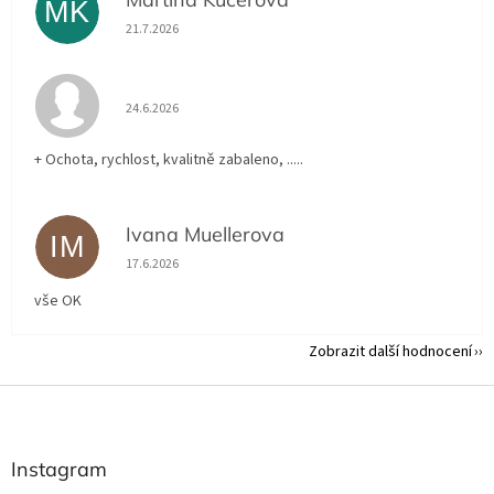
MK
Hodnocení obchodu je 5 z 5 hvězdiček.
21.7.2026
Hodnocení obchodu je 5 z 5 hvězdiček.
24.6.2026
+ Ochota, rychlost, kvalitně zabaleno, .....
Ivana Muellerova
IM
Hodnocení obchodu je 5 z 5 hvězdiček.
17.6.2026
vše OK
Zobrazit další hodnocení
Z
á
p
a
Instagram
t