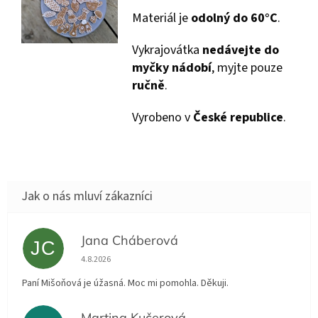
Materiál je
odolný do 60°C
.
Vykrajovátka
nedávejte do
myčky nádobí
, myjte pouze
ručně
.
Vyrobeno v
České republice
.
Jana Cháberová
JC
Hodnocení obchodu je 5 z 5 hvězdiček.
4.8.2026
Paní Mišoňová je úžasná. Moc mi pomohla. Děkuji.
Martina Kučerová