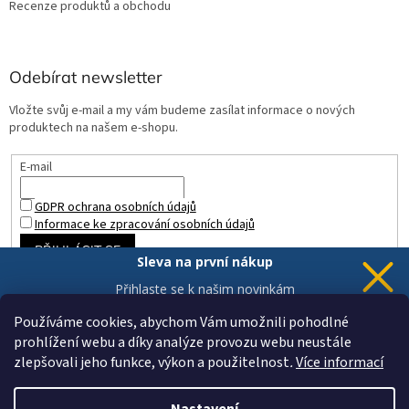
Recenze produktů a obchodu
Odebírat newsletter
Vložte svůj e-mail a my vám budeme zasílat informace o nových
produktech na našem e-shopu.
E-mail
GDPR ochrana osobních údajů
Informace ke zpracování osobních údajů
PŘIHLÁSIT SE
Sleva na první nákup
Přihlaste se k našim novinkám
a 5% sleva
je Vaše.
Používáme cookies, abychom Vám umožnili pohodlné
prohlížení webu a díky analýze provozu webu neustále
zlepšovali jeho funkce, výkon a použitelnost
.
Více informací
Chci novinky a slevu
Vytvořil Shoptet
Vaše data jsou u nás v bezpečí.