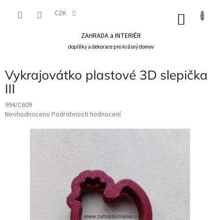
Přejít
na
CZK
NÁKU
obsah
KOŠÍK
ZAHRADA a INTERIÉR
doplňky a dekorace pro krásný domov
Vykrajovátko plastové 3D slepička
III
994/C609
Průměrné
Neohodnoceno
Podrobnosti hodnocení
hodnocení
produktu
je
0,0
z
5
hvězdiček.