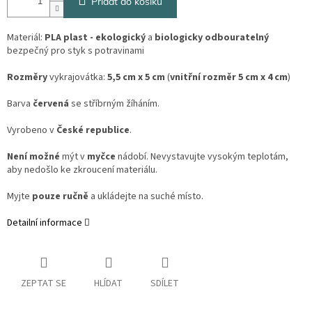
Přidat do košíku
Materiál:
PLA plast - ekologický
a
biologicky odbouratelný
bezpečný pro styk s potravinami
Rozměry
vykrajovátka:
5,5 cm x 5 cm
(
vnitřní rozměr 5 cm x 4 cm
)
Barva
červená
se stříbrným žíháním.
Vyrobeno v
České republice
.
Není možné
mýt v
myčce
nádobí. Nevystavujte vysokým teplotám,
aby nedošlo ke zkroucení materiálu.
Myjte
pouze ručně
a ukládejte na suché místo.
Detailní informace
ZEPTAT SE
HLÍDAT
SDÍLET