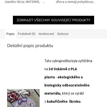
slaného těsta. MATERIÁL: ...
dřeva a nemají pohyblivou...
ZOBRAZIT VŠECHNY SOUVISEJÍCÍ PRODUKTY
Popis
Podobné (5)
Hodnocení
Diskuze
Detailní popis produktu
Tato vykrajovátka byla vytištěna
na
3d tiskárně z PLA
plastu
-
ekologického a
biologicky
odbouratelného
materiálu
, který se vyrábí
z
kukuřičného škrobu
.