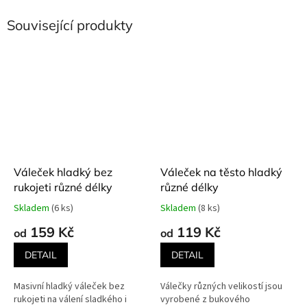
Související produkty
Váleček hladký bez
Váleček na těsto hladký
rukojeti různé délky
různé délky
Skladem
(6 ks)
Skladem
(8 ks)
Průměrné
Průměrné
hodnocení
hodnocení
159 Kč
119 Kč
od
od
produktu
produktu
je
je
DETAIL
DETAIL
5,0
5,0
z
z
Masivní hladký váleček bez
Válečky různých velikostí jsou
5
5
rukojeti na válení sladkého i
vyrobené z bukového
hvězdiček.
hvězdiček.