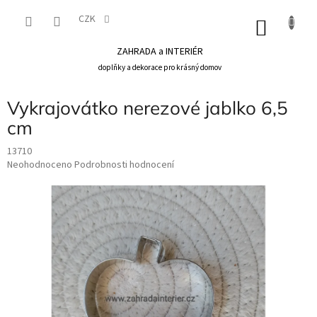
Přejít
na
CZK
NÁKU
obsah
KOŠÍK
ZAHRADA a INTERIÉR
doplňky a dekorace pro krásný domov
Vykrajovátko nerezové jablko 6,5
cm
13710
Průměrné
Neohodnoceno
Podrobnosti hodnocení
hodnocení
produktu
je
0,0
z
5
hvězdiček.