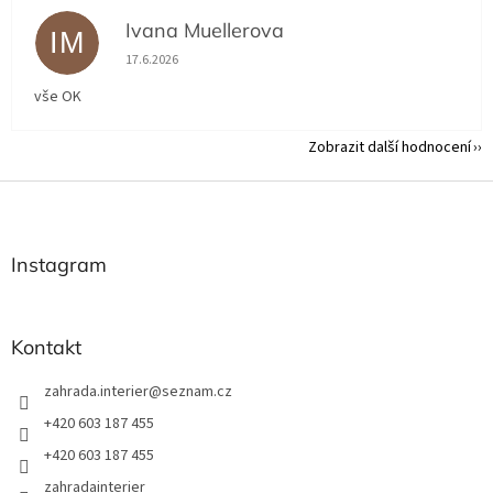
Ivana Muellerova
IM
Hodnocení obchodu je 5 z 5 hvězdiček.
17.6.2026
vše OK
Zobrazit další hodnocení
Z
á
p
a
Instagram
t
í
Kontakt
zahrada.interier
@
seznam.cz
+420 603 187 455
+420 603 187 455
zahradainterier