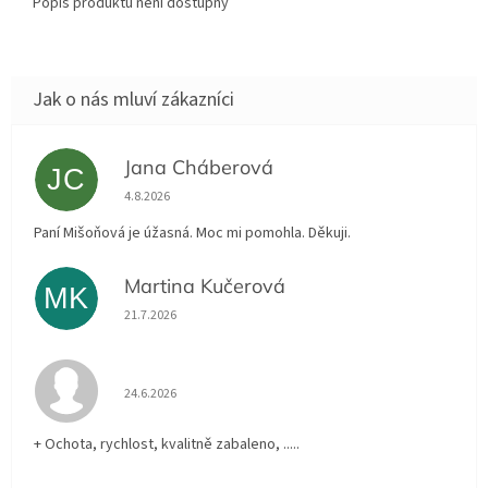
Popis produktu není dostupný
Jana Cháberová
JC
Hodnocení obchodu je 5 z 5 hvězdiček.
4.8.2026
Paní Mišoňová je úžasná. Moc mi pomohla. Děkuji.
Martina Kučerová
MK
Hodnocení obchodu je 5 z 5 hvězdiček.
21.7.2026
Hodnocení obchodu je 5 z 5 hvězdiček.
24.6.2026
+ Ochota, rychlost, kvalitně zabaleno, .....