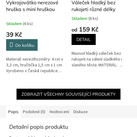
Vykrajovátko nerezové
Váleček hladký bez
hruška s mini hruškou
rukojeti různé délky
Skladem
(6 ks)
Průměrné
Skladem
(6 ks)
hodnocení
159 Kč
od
produktu
39 Kč
je
DETAIL
5,0
Do košíku
z
Masivní hladký váleček bez
5
Materiál: nerezRozměry: 4 cm x
rukojeti na válení sladkého i
hvězdiček.
3,3 cm, hruštička 1,5 cm x 1 cm
slaného těsta. MATERIÁL: ...
Vyrobeno v České republice....
ZOBRAZIT VŠECHNY SOUVISEJÍCÍ PRODUKTY
Popis
Podobné (5)
Hodnocení
Diskuze
Detailní popis produktu