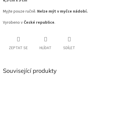
6,5 cm x 5 cm
Myjte pouze ručně.
Nelze mýt v myčce nádobí.
Vyrobeno v
České republice
.
ZEPTAT SE
HLÍDAT
SDÍLET
Související produkty