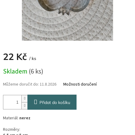
22 Kč
/ ks
Měrná
Skladem
(6 ks)
cena:
Můžeme doručit do:
11.8.2026
Možnosti doručení
Přidat do košíku
Materiál:
nerez
Rozměry: