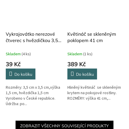
Vykrajovátko nerezové
Květináč se skleněným
čtverec s hvězdičkou 3,5
poklopem 41 cm
cm
Skladem
(4 ks)
Skladem
(1 ks)
39 Kč
389 Kč
Do košíku
Do košíku
Rozměry: 3,5 cm x 3,5 cm,výška
Hliněný květináč se skleněným
1,5 cm, hvězdička 1,5 cm
krytem na pokojové rostliny.
Vyrobeno v České republice.
ROZMĚRY: výška 41 cm,...
Údržba: po...
ZOBRAZIT VŠECHNY SOUVISEJÍCÍ PRODUKTY