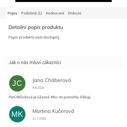
Popis
Podobné (1)
Hodnocení
Diskuze
Detailní popis produktu
Popis produktu není dostupný
Jana Cháberová
JC
Hodnocení obchodu je 5 z 5 hvězdiček.
4.8.2026
Paní Mišoňová je úžasná. Moc mi pomohla. Děkuji.
Martina Kučerová
MK
Hodnocení obchodu je 5 z 5 hvězdiček.
21.7.2026