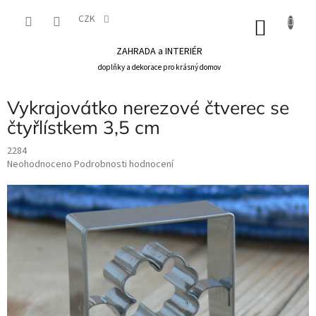
Přejít
na
CZK
NÁKU
obsah
KOŠÍK
ZAHRADA a INTERIÉR
doplňky a dekorace pro krásný domov
Vykrajovátko nerezové čtverec se
čtyřlístkem 3,5 cm
2284
Průměrné
Neohodnoceno
Podrobnosti hodnocení
hodnocení
produktu
je
0,0
z
5
hvězdiček.