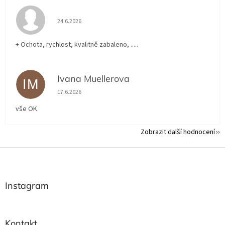
Hodnocení obchodu je 5 z 5 hvězdiček.
24.6.2026
+ Ochota, rychlost, kvalitně zabaleno, .....
Ivana Muellerova
IM
Hodnocení obchodu je 5 z 5 hvězdiček.
17.6.2026
vše OK
Zobrazit další hodnocení
Z
á
p
a
Instagram
t
í
Kontakt