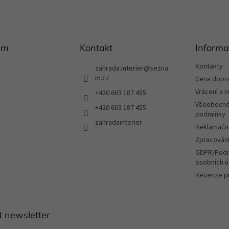
am
Kontakt
Informa
Kontakty
zahrada.interier
@
sezna
m.cz
Cena dopr
Vrácení a 
+420 603 187 455
Všeobecné
+420 603 187 455
podmínky
zahradainterier
Reklamační
Zpracování
GDPR/Podm
osobních ú
Recenze p
t newsletter