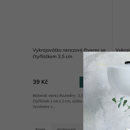
Vykrajovátko nerezové čtverec se
Vykraj
čtyřlístkem 3,5 cm
hvězdi
Skladem
(8 ks)
39 Kč
39 K
Do košíku
Materiál: nerez Rozměry: 3,5 cm x 3,5 cm,
Rozměry:
čtyřlístek 2 cm x 2 cm, výška 1,5 cm
hvězdič
Vyrobeno v...
republic
Popis
Hodnocení
Diskuze