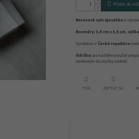
Přidat do koš
Nerezové vykrajovátko
k výrobě
Rozměry: 3,5 cm x 3,5 cm, výška
Vyrobeno v
České republice
malo
Údržba:
po každém použití umyjt
nedávejte do myčky nádobí
TISK
ZEPTAT SE
H