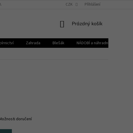
VŠEOBECNÉ OBCHODNÍ PODMÍNKY
CZK
REKLAMAČNÍ ŘÁD
Přihlášení
ZPRACOVÁNÍ 
NÁKUPNÍ
Prázdný košík
KOŠÍK
írnictví
Zahrada
Blešák
NÁDOBÍ a náhradní díly KELOmat
Možnosti doručení