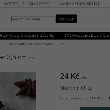
KONTAKTY
CENA DOPRAVY
VRÁCENÍ A REKLAMACE ZBOŽÍ
HLEDAT
Příze na pletení, pletací a šicí doplňky
DIY sady, doplňky k tvoření, pap
Vykrajovátko nerezové čtverec 3,5 cm
ec 3,5 cm
8234
24 Kč
/ ks
Měrná
Skladem
(9 ks)
cena:
Můžeme doručit do:
11.8.2026