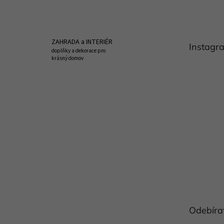
á
p
a
t
ZAHRADA a INTERIÉR
Instagr
í
doplňky a dekorace pro
krásný domov
Odebíra