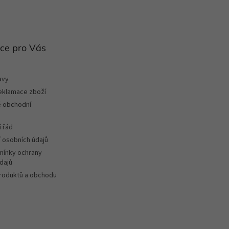
ce pro Vás
avy
reklamace zboží
 obchodní
 řád
 osobních údajů
ínky ochrany
dajů
roduktů a obchodu