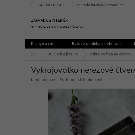
Přejít
+420 603 187 455
zahrada.interier@seznam.cz
na
obsah
ZAHRADA a INTERIÉR
doplňky a dekorace pro krásný domov
Kuchyň a jídelna
Bytové doplňky a dekorace
Domů
Kuchyň a jídelna
vykrajovátka na cukroví
Vykrajovátko nerezové čtver
Průměrné
Neohodnoceno
Podrobnosti hodnocení
hodnocení
produktu
je
0,0
z
5
hvězdiček.