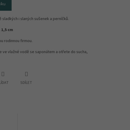
íku
 sladkých i slaných sušenek a perníčků.
 1,5 cm
u rodinnou firmou.
e ve vlažné vodě se saponátem a otřete do sucha,
LÍDAT
SDÍLET