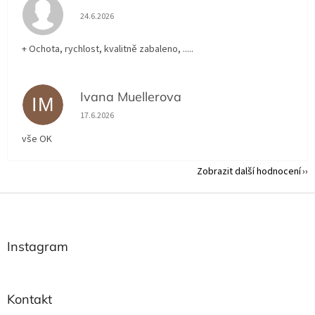
Hodnocení obchodu je 5 z 5 hvězdiček.
24.6.2026
+ Ochota, rychlost, kvalitně zabaleno, .....
Ivana Muellerova
IM
Hodnocení obchodu je 5 z 5 hvězdiček.
17.6.2026
vše OK
Zobrazit další hodnocení
Z
á
p
a
Instagram
t
í
Kontakt