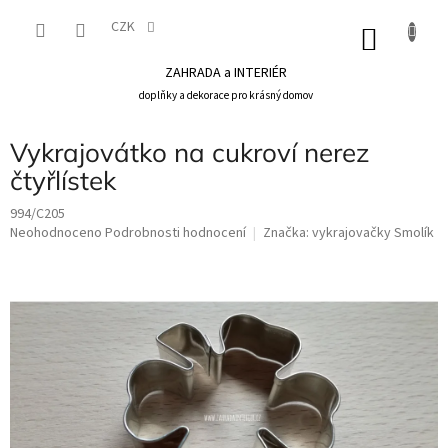
Přejít
na
CZK
NÁKU
obsah
KOŠÍK
ZAHRADA a INTERIÉR
doplňky a dekorace pro krásný domov
Vykrajovátko na cukroví nerez
čtyřlístek
994/C205
Průměrné
Neohodnoceno
Podrobnosti hodnocení
Značka:
vykrajovačky Smolík
hodnocení
produktu
je
0,0
z
5
hvězdiček.