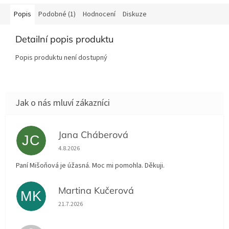
Popis
Podobné (1)
Hodnocení
Diskuze
Detailní popis produktu
Popis produktu není dostupný
Jana Cháberová
JC
Hodnocení obchodu je 5 z 5 hvězdiček.
4.8.2026
Paní Mišoňová je úžasná. Moc mi pomohla. Děkuji.
Martina Kučerová
MK
Hodnocení obchodu je 5 z 5 hvězdiček.
21.7.2026