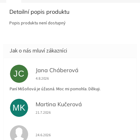
Detailní popis produktu
Popis produktu není dostupný
Jana Cháberová
JC
Hodnocení obchodu je 5 z 5 hvězdiček.
4.8.2026
Paní Mišoňová je úžasná. Moc mi pomohla. Děkuji.
Martina Kučerová
MK
Hodnocení obchodu je 5 z 5 hvězdiček.
21.7.2026
Hodnocení obchodu je 5 z 5 hvězdiček.
24.6.2026