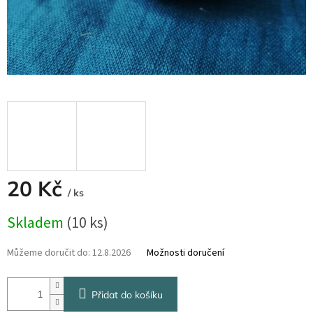
20 Kč
/ ks
Měrná
Skladem
(10 ks)
cena:
Můžeme doručit do:
12.8.2026
Možnosti doručení
Přidat do košíku