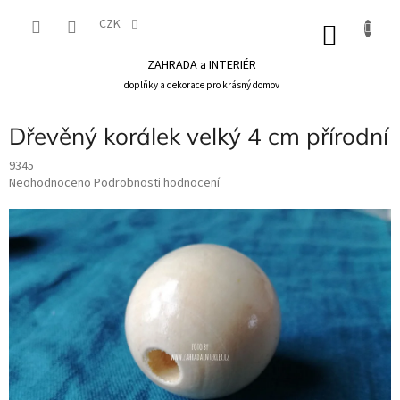
Přejít
na
CZK
NÁKU
obsah
KOŠÍK
ZAHRADA a INTERIÉR
doplňky a dekorace pro krásný domov
Dřevěný korálek velký 4 cm přírodní
9345
Průměrné
Neohodnoceno
Podrobnosti hodnocení
hodnocení
produktu
je
0,0
z
5
hvězdiček.