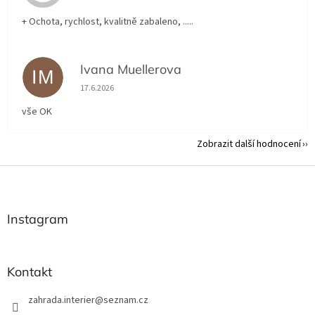
+ Ochota, rychlost, kvalitně zabaleno, .....
Ivana Muellerova
IM
Hodnocení obchodu je 5 z 5 hvězdiček.
17.6.2026
vše OK
Zobrazit další hodnocení
Z
á
p
a
Instagram
t
í
Kontakt
zahrada.interier
@
seznam.cz