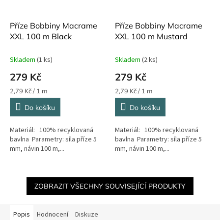
Příze Bobbiny Macrame
Příze Bobbiny Macrame
XXL 100 m Black
XXL 100 m Mustard
Skladem
(1 ks)
Skladem
(2 ks)
279 Kč
279 Kč
Měrná
Měrná
2,79 Kč / 1 m
2,79 Kč / 1 m
cena:
cena:
Do košíku
Do košíku
Materiál: 100% recyklovaná
Materiál: 100% recyklovaná
bavlna Parametry: síla příze 5
bavlna Parametry: síla příze 5
mm, návin 100 m,...
mm, návin 100 m,...
ZOBRAZIT VŠECHNY SOUVISEJÍCÍ PRODUKTY
Popis
Hodnocení
Diskuze