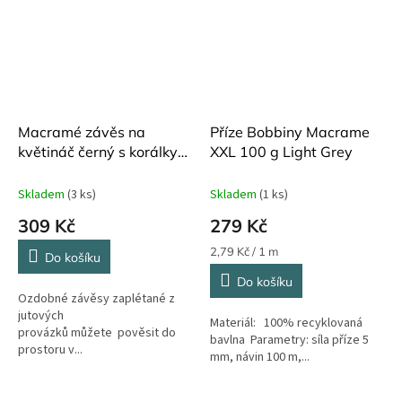
Macramé závěs na
Příze Bobbiny Macrame
květináč černý s korálky
XXL 100 g Light Grey
IB Laursen
Skladem
(3 ks)
Skladem
(1 ks)
309 Kč
279 Kč
Měrná
2,79 Kč / 1 m
Do košíku
cena:
Do košíku
Ozdobné závěsy zaplétané z
jutových
Materiál: 100% recyklovaná
provázků můžete pověsit do
bavlna Parametry: síla příze 5
prostoru v...
mm, návin 100 m,...