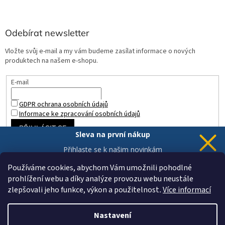
Odebírat newsletter
Vložte svůj e-mail a my vám budeme zasílat informace o nových
produktech na našem e-shopu.
E-mail
GDPR ochrana osobních údajů
Informace ke zpracování osobních údajů
PŘIHLÁSIT SE
Sleva na první nákup
Přihlaste se k našim novinkám
a 5% sleva
je Vaše.
Používáme cookies, abychom Vám umožnili pohodlné
prohlížení webu a díky analýze provozu webu neustále
zlepšovali jeho funkce, výkon a použitelnost
.
Více informací
Chci novinky a slevu
Vytvořil Shoptet
Vaše data jsou u nás v bezpečí.
Nastavení