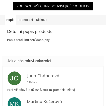
ZOBRAZIT VŠECHNY SOUVISEJÍCÍ PRODUKTY
Popis
Hodnocení
Diskuze
Detailní popis produktu
Popis produktu není dostupný
Jana Cháberová
JC
Hodnocení obchodu je 5 z 5 hvězdiček.
4.8.2026
Paní Mišoňová je úžasná. Moc mi pomohla. Děkuji.
Martina Kučerová
MK