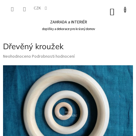
Přejít
na
CZK
NÁKU
obsah
KOŠÍK
ZAHRADA a INTERIÉR
doplňky a dekorace pro krásný domov
Dřevěný kroužek
Průměrné
Neohodnoceno
Podrobnosti hodnocení
hodnocení
produktu
je
0,0
z
5
hvězdiček.