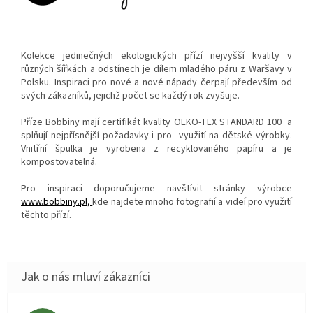
Kolekce jedinečných ekologických přízí nejvyšší kvality v
různých šířkách a odstínech je dílem mladého páru z Waršavy v
Polsku. Inspiraci pro nové a nové nápady čerpají především od
svých zákazníků, jejichž počet se každý rok zvyšuje.
Příze Bobbiny mají certifikát kvality
OEKO-TEX STANDARD 100
a
splňují nejpřísnější požadavky i pro využití na dětské výrobky.
Vnitřní špulka je vyrobena z recyklovaného papíru a je
kompostovatelná.
Pro inspiraci doporučujeme navštívit stránky výrobce
www.bobbiny.pl,
kde najdete mnoho fotografií a videí pro využití
těchto přízí.