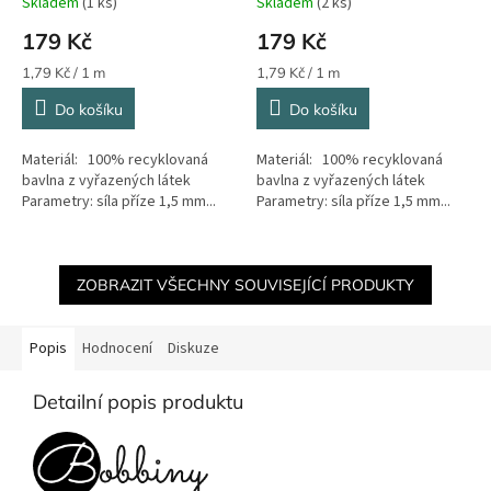
Skladem
(1 ks)
Skladem
(2 ks)
179 Kč
179 Kč
Měrná
Měrná
1,79 Kč / 1 m
1,79 Kč / 1 m
cena:
cena:
Do košíku
Do košíku
Materiál: 100% recyklovaná
Materiál: 100% recyklovaná
bavlna z vyřazených látek
bavlna z vyřazených látek
Parametry: síla příze 1,5 mm...
Parametry: síla příze 1,5 mm...
ZOBRAZIT VŠECHNY SOUVISEJÍCÍ PRODUKTY
Popis
Hodnocení
Diskuze
Detailní popis produktu