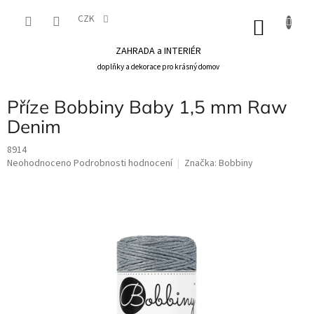
Přejít
na
CZK
NÁKU
obsah
KOŠÍK
ZAHRADA a INTERIÉR
doplňky a dekorace pro krásný domov
Příze Bobbiny Baby 1,5 mm Raw
Denim
8914
Průměrné
Neohodnoceno
Podrobnosti hodnocení
Značka:
Bobbiny
hodnocení
produktu
je
0,0
z
5
hvězdiček.