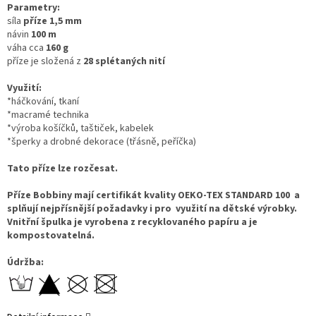
Parametry:
síla
příze 1,5 mm
návin
100 m
váha cca
160 g
příze je složená z
28 splétaných nití
Využití:
*háčkování, tkaní
*macramé technika
*výroba košíčků, taštiček, kabelek
*šperky a drobné dekorace (třásně, peříčka)
Tato příze lze rozčesat.
Příze Bobbiny mají certifikát kvality
OEKO-TEX STANDARD 100
a
splňují nejpřísnější požadavky i pro využití na dětské výrobky.
Vnitřní špulka je vyrobena z recyklovaného papíru a je
kompostovatelná.
Údržba: