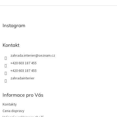
Z
á
p
a
Instagram
t
í
Kontakt
zahrada.interier
@
seznam.cz
+420 603 187 455
+420 603 187 455
zahradainterier
Informace pro Vás
Kontakty
Cena dopravy