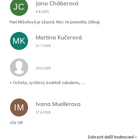
Jana Cháberová
JC
Hodnocení obchodu je 5 z 5 hvězdiček.
4.8.2026
Paní Mišoňová je úžasná. Moc mi pomohla. Děkuji.
Martina Kučerová
MK
Hodnocení obchodu je 5 z 5 hvězdiček.
21.7.2026
Hodnocení obchodu je 5 z 5 hvězdiček.
24.6.2026
+ Ochota, rychlost, kvalitně zabaleno, .....
Ivana Muellerova
IM
Hodnocení obchodu je 5 z 5 hvězdiček.
17.6.2026
vše OK
Zobrazit další hodnocení