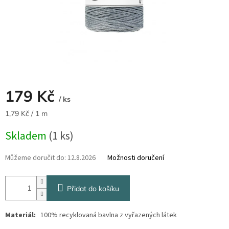
179 Kč
/ ks
Měrná
1,79 Kč / 1 m
cena:
Skladem
(1 ks)
Můžeme doručit do:
12.8.2026
Možnosti doručení
Přidat do košíku
Materiál:
100% recyklovaná bavlna z vyřazených látek