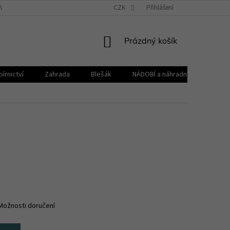
VŠEOBECNÉ OBCHODNÍ PODMÍNKY
CZK
REKLAMAČNÍ ŘÁD
Přihlášení
ZPRACOVÁNÍ 
NÁKUPNÍ
Prázdný košík
KOŠÍK
írnictví
Zahrada
Blešák
NÁDOBÍ a náhradní díly KELOmat
Možnosti doručení