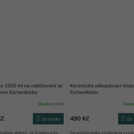
ce 1000 ml na nakličování se
Keramická odkapávací miska
kem Eschenfelder
Eschenfelder
Skladem
(3 ks)
Skla
Kč
490 Kč
Do košíku
Do 
bsahuje sklenici se šroubovacím
Keramická miska vypálená na vyso