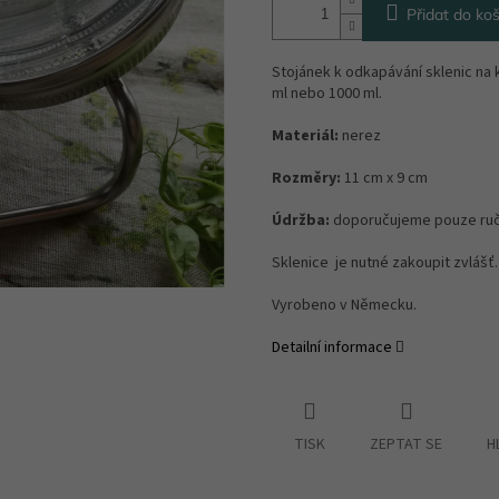
Přidat do koš
Stojánek k odkapávání sklenic na 
ml nebo 1000 ml.
Materiál:
nerez
Rozměry:
11 cm x 9 cm
Údržba:
doporučujeme pouze ruč
Sklenice je nutné zakoupit zvlášť.
Vyrobeno v Německu.
Detailní informace
TISK
ZEPTAT SE
H