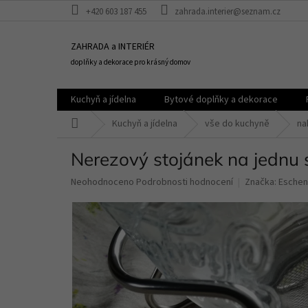
Přejít
+420 603 187 455
zahrada.interier@seznam.cz
na
obsah
ZAHRADA a INTERIÉR
doplňky a dekorace pro krásný domov
Kuchyň a jídelna
Bytové doplňky a dekorace
Domů
Kuchyň a jídelna
vše do kuchyně
na
Nerezový stojánek na jednu s
Průměrné
Neohodnoceno
Podrobnosti hodnocení
Značka:
Eschen
hodnocení
produktu
je
0,0
z
5
hvězdiček.