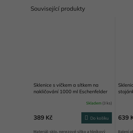
Související produkty
Sklenice s víčkem a sítkem na
Skleni
nakličování 1000 ml Eschenfelder
stoján
Skladem
(3 ks)
389 Kč
639 
Do košíku
Materiál: sklo, nerezové sítko a hliníkový
Balení o