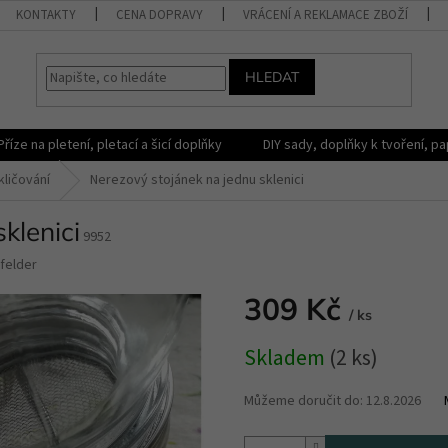
KONTAKTY
CENA DOPRAVY
VRÁCENÍ A REKLAMACE ZBOŽÍ
HLEDAT
Příze na pletení, pletací a šicí doplňky
DIY sady, doplňky k tvoření, pap
kličování
Nerezový stojánek na jednu sklenici
klenici
9952
felder
309 Kč
/ ks
Měrná
Skladem
(2 ks)
cena:
Můžeme doručit do:
12.8.2026