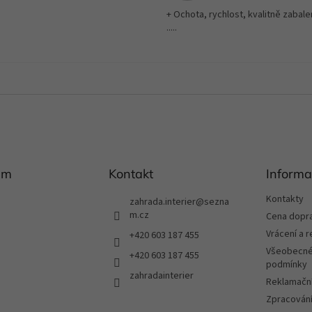
+ Ochota, rychlost, kvalitně zabale
.....
am
Kontakt
Informa
Kontakty
zahrada.interier
@
sezna
m.cz
Cena dopr
Vrácení a 
+420 603 187 455
Všeobecné
+420 603 187 455
podmínky
zahradainterier
Reklamační
Zpracování