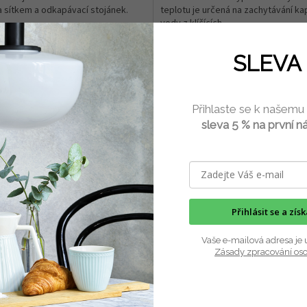
 sítkem a odkapávací stojánek.
teplotu je určená na zachytávání kap
..
vody z klíčících...
SLEVA 
Přihlaste se k našemu
sleva 5 % na první n
Přihlásit se a zís
 druhy misek a sklenic na klíčení, ale také vločkovače v různých provedení
Vaše e-mailová adresa je 
Zásady zpracování os