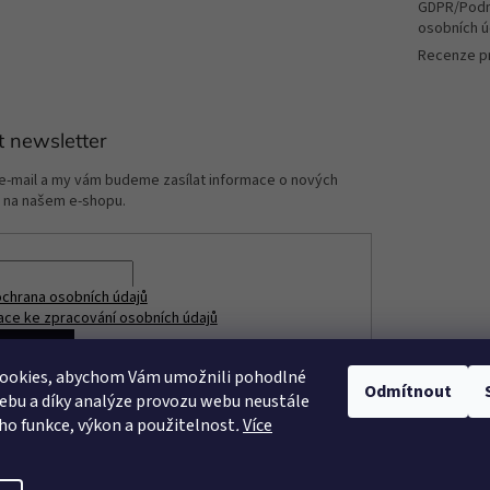
GDPR/Podm
osobních ú
Recenze p
t newsletter
 e-mail a my vám budeme zasílat informace o nových
 na našem e-shopu.
chrana osobních údajů
ace ke zpracování osobních údajů
ÁSIT SE
ookies, abychom Vám umožnili pohodlné
Odmítnout
ebu a díky analýze provozu webu neustále
eho funkce, výkon a použitelnost
.
Více