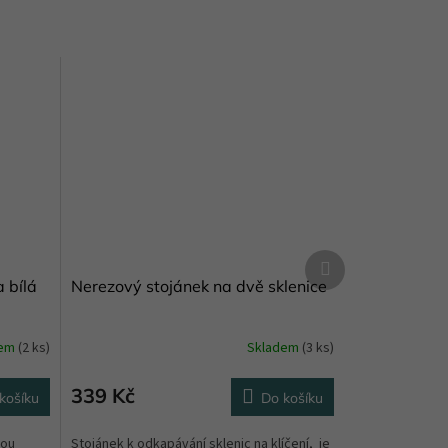
Další
produkt
 bílá
Nerezový stojánek na dvě sklenice
dem
(2 ks)
Skladem
(3 ks)
339 Kč
košíku
Do košíku
kou
Stojánek k odkapávání sklenic na klíčení, je