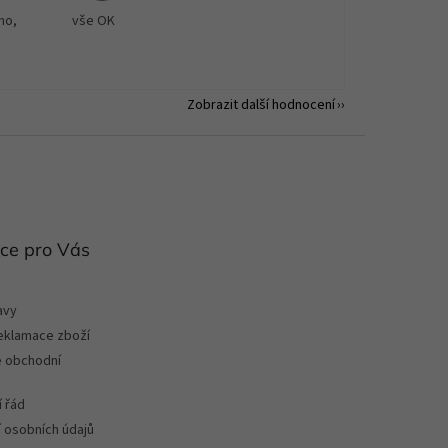
no,
vše OK
Zobrazit další hodnocení
ce pro Vás
avy
reklamace zboží
 obchodní
 řád
 osobních údajů