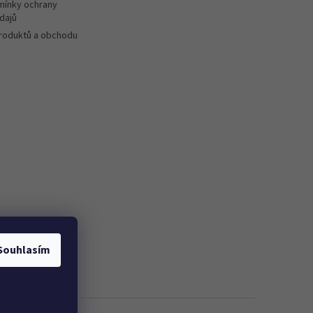
ínky ochrany
dajů
roduktů a obchodu
Souhlasím