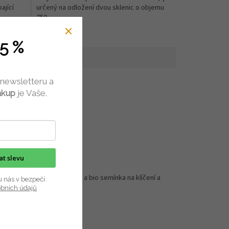
ající
určený na odložení dvou sklenic o objemu
750...
5 %
 newsletteru a
ákup
je Vaše.
kat slevu
ch, zásobníky na obiloviny a bio semínka na klíčení a
u nás v bezpečí.
obních údajů