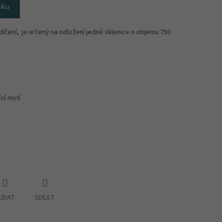
íku
klíčení, je určený na odložení jedné sklenice o objemu 750
ní mytí
LÍDAT
SDÍLET