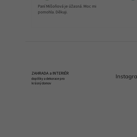
Paní Mišoňová je úžasná. Moc mi
pomohla. Děkuji.
Z
á
p
a
t
ZAHRADA a INTERIÉR
Instagr
í
doplňky a dekorace pro
krásný domov