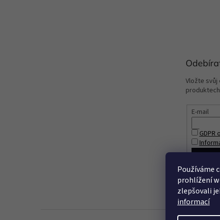
Odebíra
Vložte svůj
produktech
E-mail
GDPR o
Inform
PŘIHL
Používáme c
prohlížení w
zlepšovali j
informací