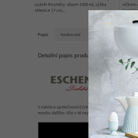
uzávěr Rozměry: objem 1000 ml, výška
víčkem a
sklenice 17 cm,...
Semínka.
Popis
Hodnocení
Diskuze
Detailní popis produktu
V nabídce společnosti Eschenfelder najdete nejen různé
mnoho dalšího. Vše v té nejvyšší kvalitě.