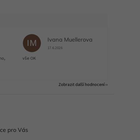
Ivana Muellerova
IM
 5 z 5 hvězdiček.
Hodnocení obchodu je 5 z 5 hvězdiček.
17.6.2026
no,
vše OK
Zobrazit další hodnocení
ce pro Vás