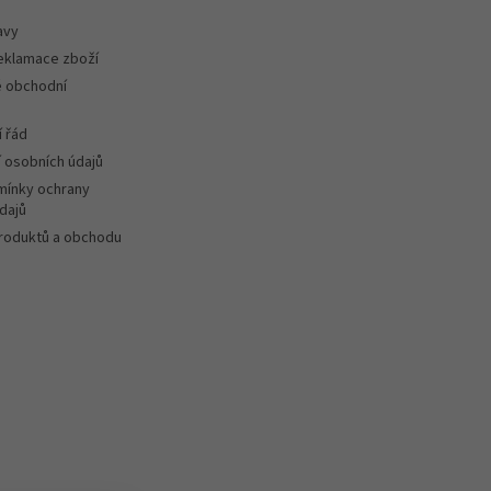
avy
reklamace zboží
 obchodní
 řád
 osobních údajů
ínky ochrany
dajů
roduktů a obchodu