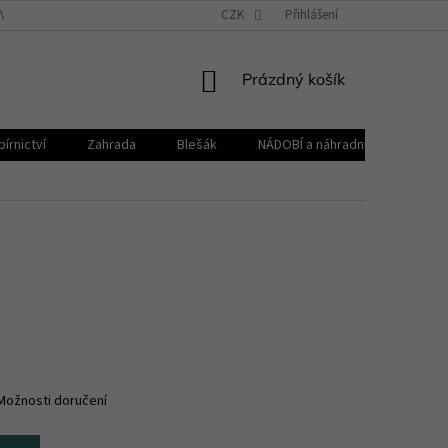
VŠEOBECNÉ OBCHODNÍ PODMÍNKY
CZK
REKLAMAČNÍ ŘÁD
Přihlášení
ZPRACOVÁNÍ 
NÁKUPNÍ
Prázdný košík
KOŠÍK
írnictví
Zahrada
Blešák
NÁDOBÍ a náhradní díly KELOmat
Možnosti doručení