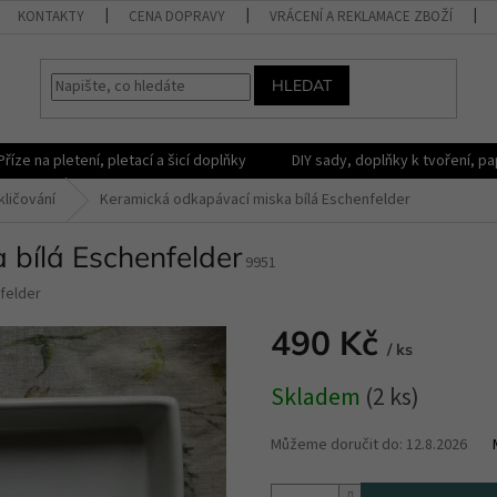
KONTAKTY
CENA DOPRAVY
VRÁCENÍ A REKLAMACE ZBOŽÍ
HLEDAT
Příze na pletení, pletací a šicí doplňky
DIY sady, doplňky k tvoření, pap
kličování
Keramická odkapávací miska bílá Eschenfelder
 bílá Eschenfelder
9951
felder
490 Kč
/ ks
Měrná
Skladem
(2 ks)
cena:
Můžeme doručit do:
12.8.2026