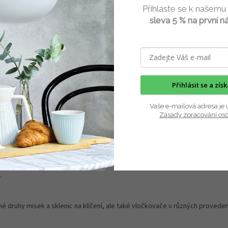
Kč
309 Kč
Do košíku
Do 
Přihlaste se k našemu
sleva 5 % na první n
bsahuje sklenici se šroubovacím
Stojánek k odkapávání sklenic na klí
 sítkem a odkapávací stojánek.
určený na odložení jedné sklenice 
..
750...
Přihlásit se a zís
Vaše e-mailová adresa je 
Zásady zpracování os
 druhy misek a sklenic na klíčení, ale také vločkovače v různých provedení