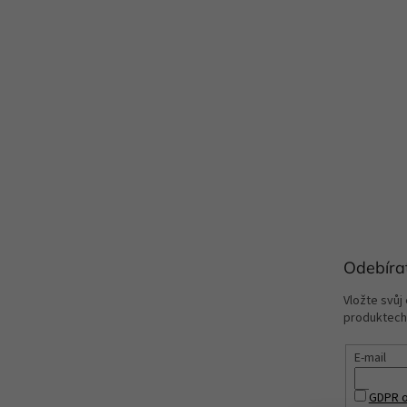
Odebíra
Vložte svůj
produktech
E-mail
GDPR o