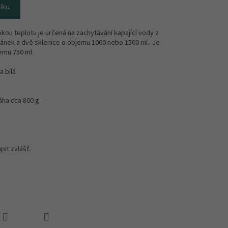
íku
ou teplotu je určená na zachytávání kapající vody z
stojánek a dvě sklenice o objemu 1000 nebo 1500 ml. Je
jemu 750 ml.
 bílá
áha cca 800 g
pit zvlášť.