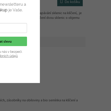
339 Kč
košíku
Do košíku
 newsletteru a
ákup
je Vaše.
čení, je
Stojánek k odkapávání sklenic na klíčení, je
o objemu
určený na odložení dvou sklenic o objemu
750...
kat slevu
u nás v bezpečí.
obních údajů
ch, zásobníky na obiloviny a bio semínka na klíčení a