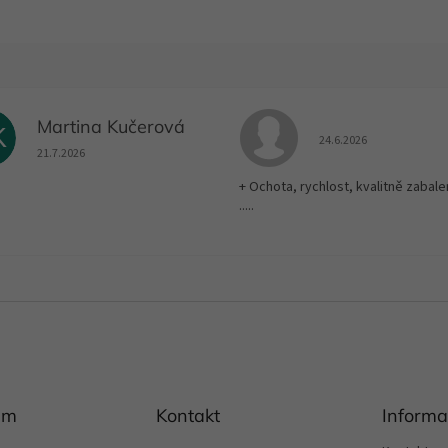
Martina Kučerová
K
Hodnocení obchodu je
24.6.2026
Hodnocení obchodu je 5 z 5 hvězdiček.
21.7.2026
+ Ochota, rychlost, kvalitně zabale
.....
am
Kontakt
Informa