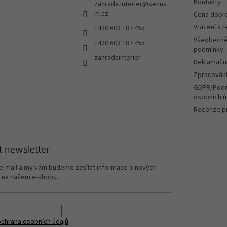
Kontakty
zahrada.interier
@
sezna
m.cz
Cena dopr
Vrácení a 
+420 603 187 455
Všeobecné
+420 603 187 455
podmínky
zahradainterier
Reklamační
Zpracování
GDPR/Podm
osobních ú
Recenze p
t newsletter
 e-mail a my vám budeme zasílat informace o nových
 na našem e-shopu.
chrana osobních údajů