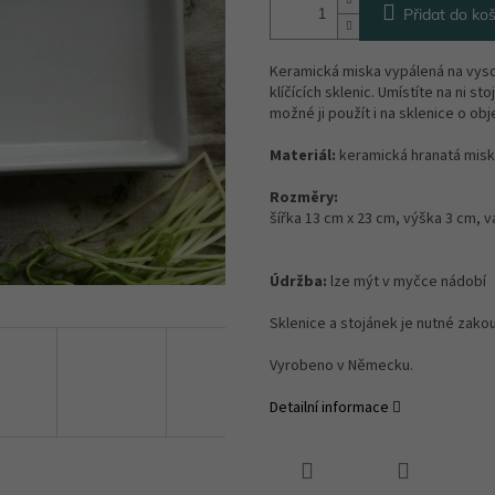
Přidat do koš
Keramická miska vypálená na vysok
klíčících sklenic. Umístíte na ni 
možné ji použít i na sklenice o ob
Materiál:
keramická hranatá miska
Rozměry:
šířka 13 cm x 23 cm, výška 3 cm, v
Údržba:
lze mýt v myčce nádobí
Sklenice a stojánek je nutné zakou
Vyrobeno v Německu.
Detailní informace