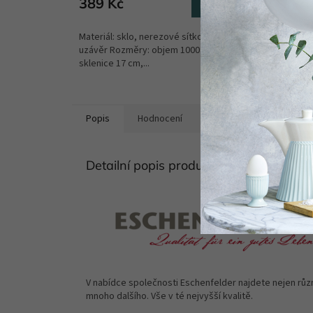
389 Kč
639 
Do košíku
Materiál: sklo, nerezové sítko a hliníkový
Balení o
uzávěr Rozměry: objem 1000 ml, výška
víčkem a
sklenice 17 cm,...
Semínka.
Popis
Hodnocení
Diskuze
Detailní popis produktu
V nabídce společnosti Eschenfelder najdete nejen různé
mnoho dalšího. Vše v té nejvyšší kvalitě.