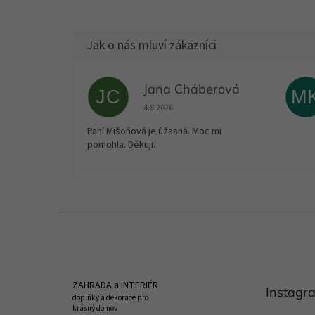
Jana Cháberová
JC
M
Hodnocení obchodu je 5 z 5 hvězdiček.
4.8.2026
Paní Mišoňová je úžasná. Moc mi
pomohla. Děkuji.
Z
á
p
a
t
ZAHRADA a INTERIÉR
Instagr
í
doplňky a dekorace pro
krásný domov