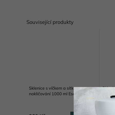
Související produkty
Sklenice s víčkem a sítkem na
Skleni
nakličování 1000 ml Eschenfelder
stoján
Skladem
(3 ks)