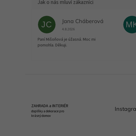
Jana Cháberová
JC
M
Hodnocení obchodu je 5 z 5 hvězdiček.
4.8.2026
Paní Mišoňová je úžasná. Moc mi
pomohla. Děkuji.
Z
á
p
a
t
ZAHRADA a INTERIÉR
Instagr
í
doplňky a dekorace pro
krásný domov