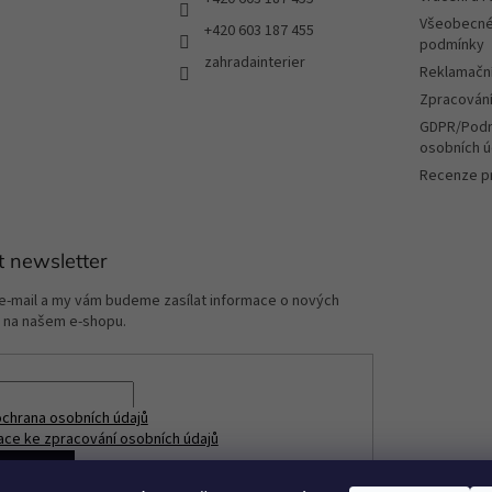
Všeobecné
+420 603 187 455
podmínky
zahradainterier
Reklamační
Zpracování
GDPR/Podm
osobních ú
Recenze p
t newsletter
 e-mail a my vám budeme zasílat informace o nových
 na našem e-shopu.
chrana osobních údajů
ace ke zpracování osobních údajů
ÁSIT SE