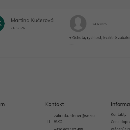
Martina Kučerová
K
Hodnocení obchodu je
24.6.2026
Hodnocení obchodu je 5 z 5 hvězdiček.
21.7.2026
+ Ochota, rychlost, kvalitně zabale
.....
am
Kontakt
Informa
Kontakty
zahrada.interier
@
sezna
m.cz
Cena dopr
Vrácení a 
+420 603 187 455