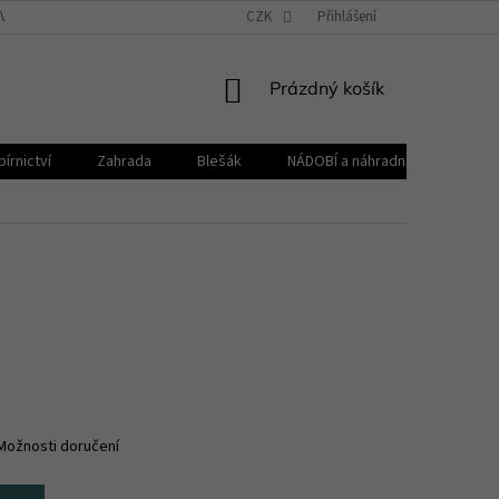
VŠEOBECNÉ OBCHODNÍ PODMÍNKY
CZK
REKLAMAČNÍ ŘÁD
Přihlášení
ZPRACOVÁNÍ 
NÁKUPNÍ
Prázdný košík
KOŠÍK
írnictví
Zahrada
Blešák
NÁDOBÍ a náhradní díly KELOmat
Možnosti doručení