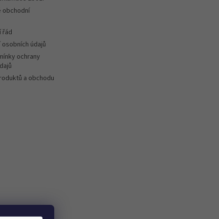
 obchodní
 řád
 osobních údajů
ínky ochrany
dajů
roduktů a obchodu