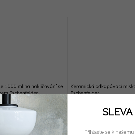
ce 1000 ml na nakličování se
Keramická odkapávací miska
kem Eschenfelder
Eschenfelder
Skladem
(3 ks)
Skla
SLEVA 
Kč
490 Kč
Do košíku
Do 
Přihlaste se k našemu
bsahuje sklenici se šroubovacím
Keramická miska vypálená na vyso