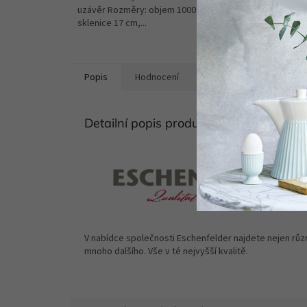
uzávěr Rozměry: objem 1000 ml, výška
víčkem a
sklenice 17 cm,...
Semínka.
Popis
Hodnocení
Diskuze
Detailní popis produktu
V nabídce společnosti Eschenfelder najdete nejen různé
mnoho dalšího. Vše v té nejvyšší kvalitě.