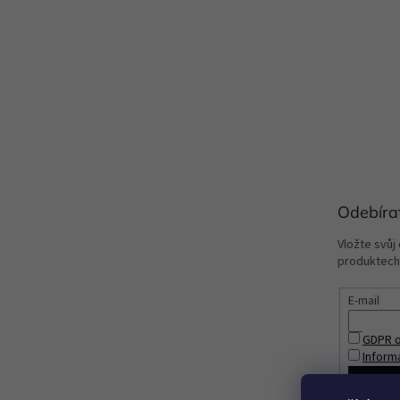
Odebíra
Vložte svůj
produktech
E-mail
GDPR o
Inform
PŘIHL