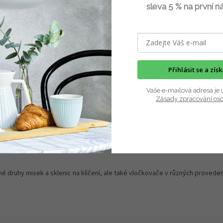
sleva 5 % na první n
 sítkem a odkapávací stojánek.
teplotu je určená na zachytávání kap
..
vody z klíčících...
Přihlásit se a zís
Vaše e-mailová adresa je 
Zásady zpracování os
 druhy misek a sklenic na klíčení, ale také vločkovače v různých provedení