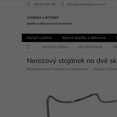
Přejít
+420 603 187 455
zahrada.interier@seznam.cz
na
obsah
ZAHRADA a INTERIÉR
doplňky a dekorace pro krásný domov
Kuchyň a jídelna
Bytové doplňky a dekorace
Domů
Kuchyň a jídelna
vše do kuchyně
na
Nerezový stojánek na dvě sk
Průměrné
Neohodnoceno
Podrobnosti hodnocení
Značka:
Eschen
hodnocení
produktu
je
0,0
z
5
hvězdiček.