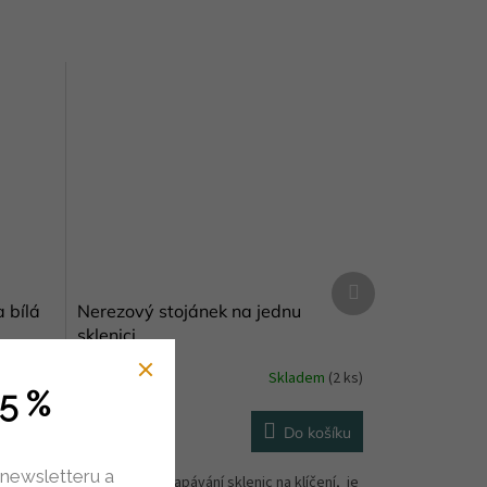
Další
produkt
 bílá
Nerezový stojánek na jednu
sklenici
dem
(2 ks)
Skladem
(2 ks)
5 %
309 Kč
košíku
Do košíku
 newsletteru a
kou
Stojánek k odkapávání sklenic na klíčení, je