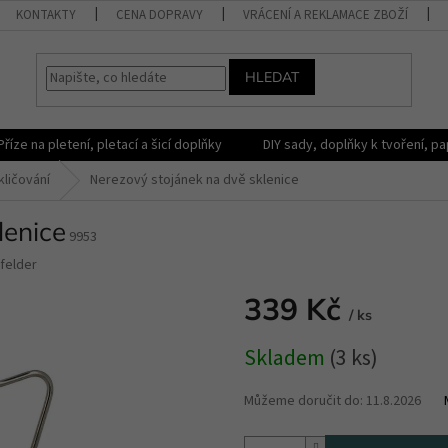
KONTAKTY
CENA DOPRAVY
VRÁCENÍ A REKLAMACE ZBOŽÍ
HLEDAT
Příze na pletení, pletací a šicí doplňky
DIY sady, doplňky k tvoření, pap
kličování
Nerezový stojánek na dvě sklenice
lenice
9953
felder
339 Kč
/ ks
Měrná
Skladem
(3 ks)
cena:
Můžeme doručit do:
11.8.2026