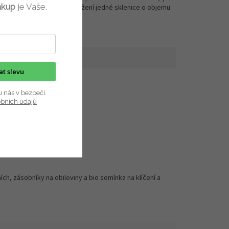
ákup
je Vaše.
ající
určený na odložení jedné sklenice o objemu
750...
kat slevu
u nás v bezpečí.
obních údajů
ch, zásobníky na obiloviny a bio semínka na klíčení a