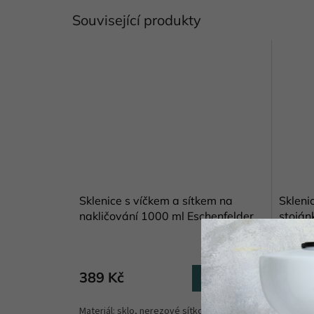
Související produkty
Sklenice s víčkem a sítkem na
Skleni
nakličování 1000 ml Eschenfelder
stoján
Skladem
(3 ks)
389 Kč
639 
Do košíku
Materiál: sklo, nerezové sítko a hliníkový
Balení o