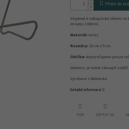
Přidat do koš
Stojánek k odkapávání sklenic na 
ml nebo 1000 ml.
Materiál:
nerez
Rozměry:
20 cm x 9 cm
Údržba:
doporučujeme pouze ruč
Sklenice je nutné zakoupit zvlášť.
Vyrobeno v Německu.
Detailní informace
TISK
ZEPTAT SE
H