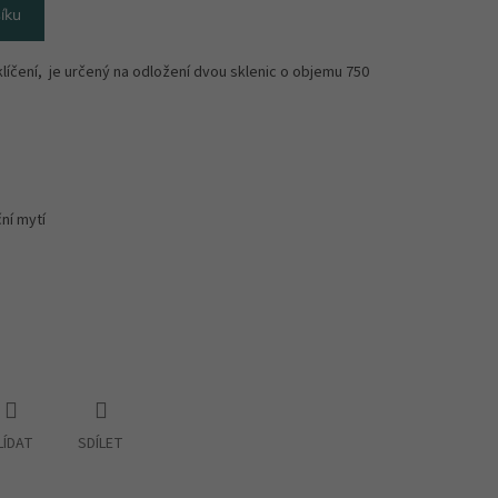
íku
klíčení, je určený na odložení dvou sklenic o objemu 750
ní mytí
LÍDAT
SDÍLET