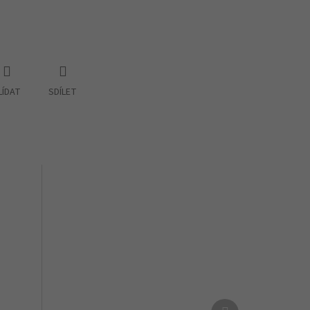
LÍDAT
SDÍLET
Další