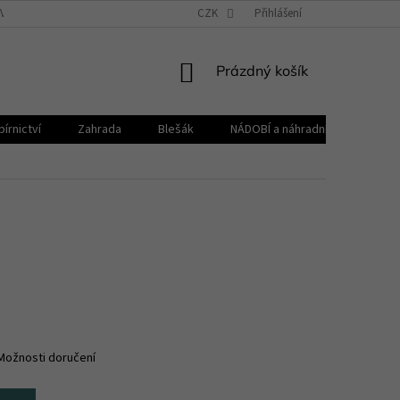
VŠEOBECNÉ OBCHODNÍ PODMÍNKY
CZK
REKLAMAČNÍ ŘÁD
Přihlášení
ZPRACOVÁNÍ 
NÁKUPNÍ
Prázdný košík
KOŠÍK
írnictví
Zahrada
Blešák
NÁDOBÍ a náhradní díly KELOmat
Možnosti doručení