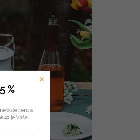
5 %
 newsletteru a
ákup
je Vaše.