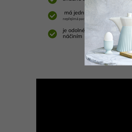
má jednolitý antibakteriáln
nepřejímá pachy jiných potravin a mohou ho p
je odolné proti poškrábání
náčiním