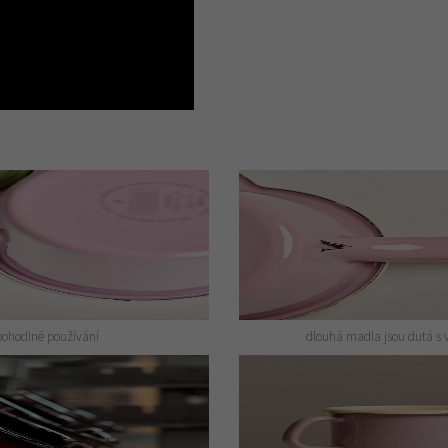
pohodlné používání
dlouhá madla jsou dutá s 