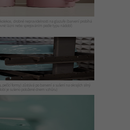
 kolekce, drobné nepravidelnosti na glazuře (barvení probíhá
vné lázni nebo sprejováním podle typu nádobí)
 pečící formy) zůstává po barvení a sušení na okrajích silný
ádobí je sušeno položené dnem vzhůru)