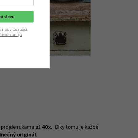
kat slevu
u nás v bezpečí.
obních údajů
, projde rukama až
40x.
Díky tomu je každé
inečný originál
.