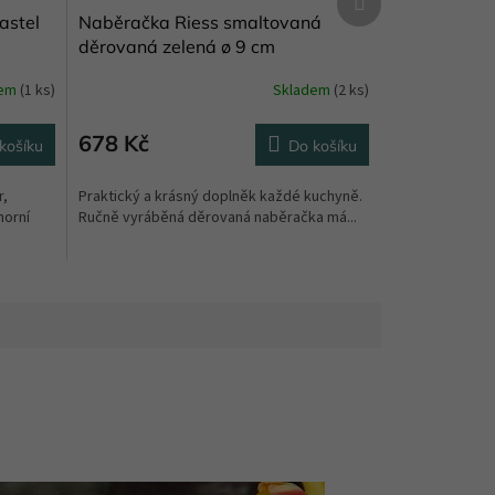
produkt
astel
Naběračka Riess smaltovaná
děrovaná zelená ø 9 cm
dem
(1 ks)
Skladem
(2 ks)
678 Kč
košíku
Do košíku
r,
Praktický a krásný doplněk každé kuchyně.
horní
Ručně vyráběná děrovaná naběračka má...