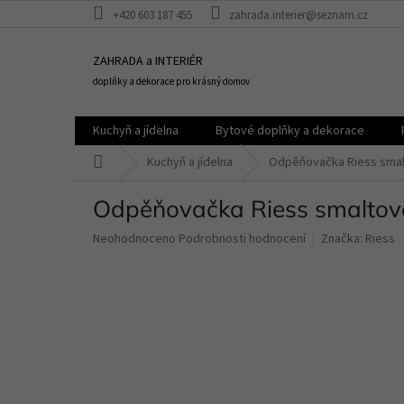
Přejít
+420 603 187 455
zahrada.interier@seznam.cz
na
obsah
ZAHRADA a INTERIÉR
doplňky a dekorace pro krásný domov
Kuchyň a jídelna
Bytové doplňky a dekorace
Domů
Kuchyň a jídelna
Odpěňovačka Riess smalt
Odpěňovačka Riess smaltova
Průměrné
Neohodnoceno
Podrobnosti hodnocení
Značka:
Riess
hodnocení
produktu
je
0,0
z
5
hvězdiček.