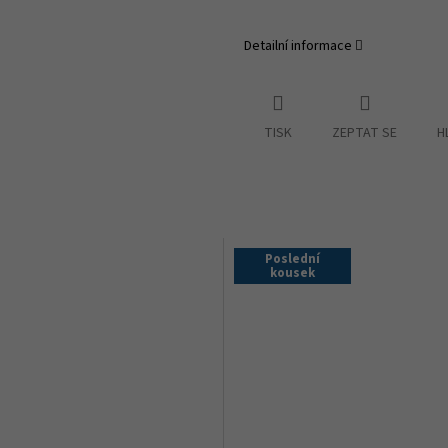
Detailní informace
TISK
ZEPTAT SE
H
Poslední
kousek