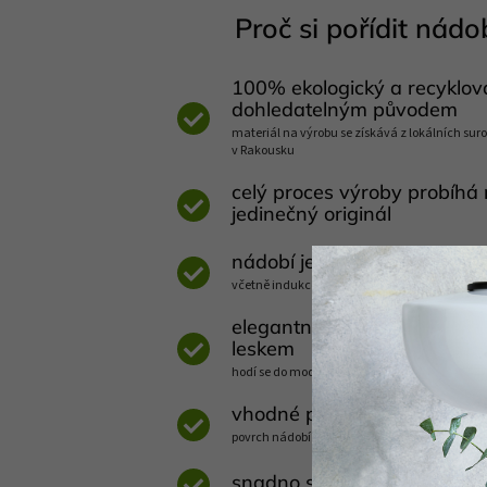
Proč si pořídit nádob
100% ekologický a recyklov
dohledatelným původem
materiál na výrobu se získává z lokálních suro
v Rakousku
celý proces výroby probíhá 
jedinečný originál
nádobí je vhodné na jakýkol
včetně indukce, otevřeného ohně, trouby a gri
elegantní design s jasnými
leskem
hodí se do moderní i venkovské kuchyně, ale 
vhodné pro úsporné a zdrav
povrch nádobí se rychle rozehřívá a dlouho si
snadno se čistí, lze mýt v 