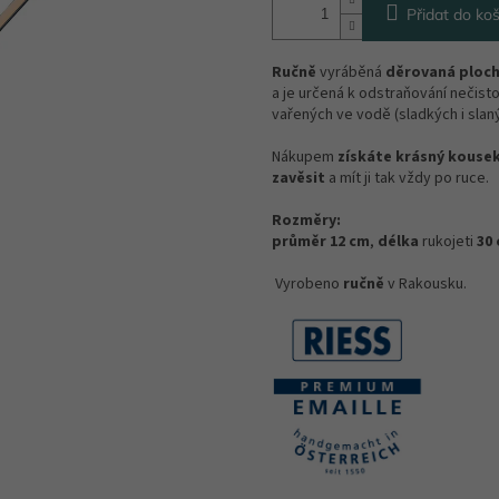
Přidat do koš
Ručně
vyráběná
děrovaná ploc
a je určená k odstraňování nečis
vařených ve vodě (sladkých i slaný
Nákupem
získáte krásný kouse
zavěsit
a mít ji tak vždy po ruce.
Rozměry:
průměr 12 cm
,
délka
rukojeti
30
Vyrobeno
ručně
v Rakousku.