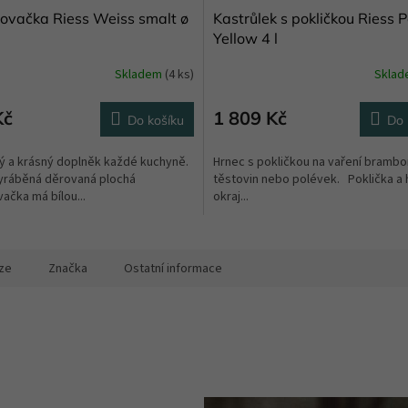
vačka Riess Weiss smalt ø
Kastrůlek s pokličkou Riess P
Yellow 4 l
Skladem
(4 ks)
Skla
Kč
1 809 Kč
Do košíku
Do 
ý a krásný doplněk každé kuchyně.
Hrnec s pokličkou na vaření brambo
yráběná děrovaná plochá
těstovin nebo polévek. Poklička a 
čka má bílou...
okraj...
ze
Značka
Ostatní informace