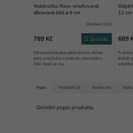
Naběračka Riess smaltovaná
Odpěňo
děrovaná bílá ø 9 cm
12 cm
Skladem
(2 ks)
789 Kč
689 
Do košíku
Děrovaná hluboká naběračka ke sbírání
Praktick
pěny a nečistot z polévek, marmelád a
Ručně v
šťáv. Hodí se i na...
odpěňova
Popis
Podobné (2)
Hodnocení
Disku
Detailní popis produktu