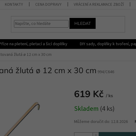
KONTAKTY
CENA DOPRAVY
VRÁCENÍ A REKLAMACE ZBOŽÍ
HLEDAT
Příze na pletení, pletací a šicí doplňky
DIY sady, doplňky k tvoření, pap
ovaná žlutá ø 12 cm x 30 cm
ná žlutá ø 12 cm x 30 cm
994/C646
619 Kč
/ ks
Měrná
Skladem
(4 ks)
cena:
Můžeme doručit do:
12.8.2026