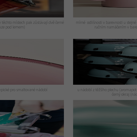
těchto místech pak zůstávají dvě černé
mírné odlišnosti v barevnosti u stejné
ouze pod lemem)
ručním namáčením v bare
typické pro smaltované nádobí
u nádobí z těžšího plechu (aromapots,
černý okraj (n