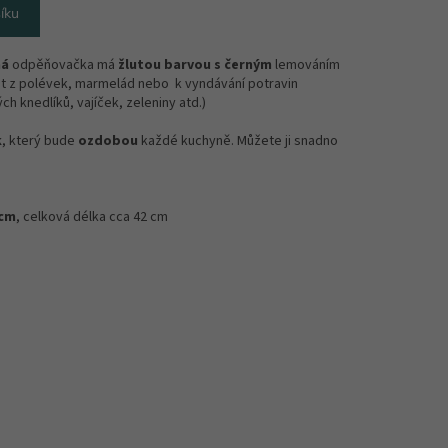
íku
há
odpěňovačka má
žlutou barvou s černým
lemováním
tot z polévek, marmelád nebo k vyndávání potravin
ch knedlíků, vajíček, zeleniny atd.)
k
, který bude
ozdobou
každé kuchyně. Můžete ji snadno
 cm
, celková délka cca 42 cm