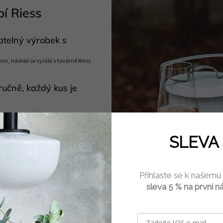
í Riess
atelný výrobek s
vin, nádobí se vyrábí v továrně Riess
ručně, každý kus je
i typ ohřevu
lu
SLEVA 
 barvami a vysokým
i na kempování
Přihlaste se k našemu
sleva 5 % na první n
é vaření
 udržuje požadovanou teplotu
myčce nádobí