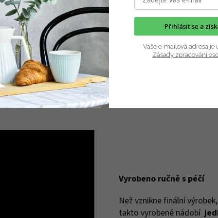
í povrch bez pórů
Přihlásit se a zís
oužívat osoby alergické na nikl
Vaše e-mailová adresa je 
 kovovým kuchyňským
Zásady zpracování os
Vyrobeno ručně s péčí
Než vznikne finální výrobek
takto vyrobené nádobí
jed