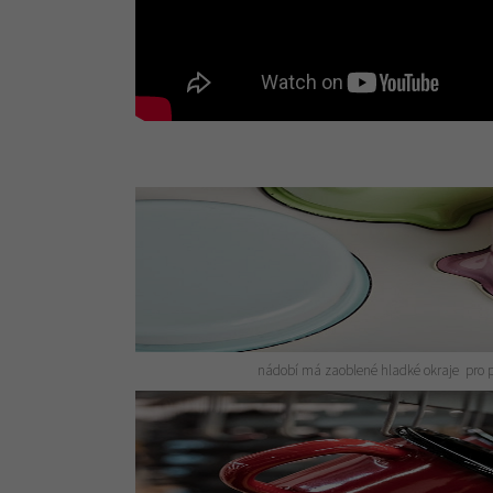
nádobí má zaoblené hladké okraje pro 