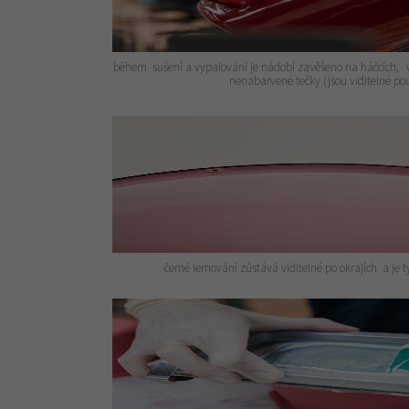
během sušení a vypalování je nádobí zavěšeno na háčcích, v 
nenabarvené tečky (jsou viditelné p
černé lemování zůstává viditelné po okrajích a je 