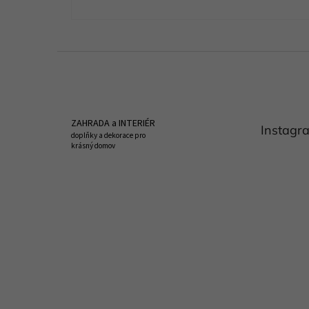
Z
á
p
a
t
ZAHRADA a INTERIÉR
Instagr
í
doplňky a dekorace pro
krásný domov