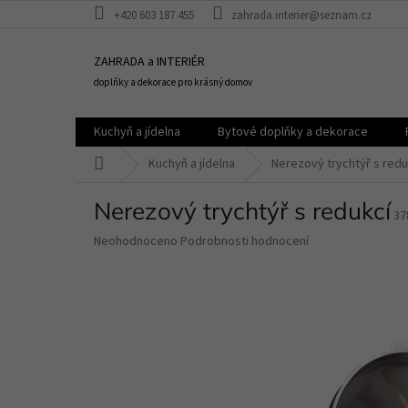
Přejít
+420 603 187 455
zahrada.interier@seznam.cz
na
obsah
ZAHRADA a INTERIÉR
doplňky a dekorace pro krásný domov
Kuchyň a jídelna
Bytové doplňky a dekorace
Domů
Kuchyň a jídelna
Nerezový trychtýř s redu
Nerezový trychtýř s redukcí
37
Průměrné
Neohodnoceno
Podrobnosti hodnocení
hodnocení
produktu
je
0,0
z
5
hvězdiček.