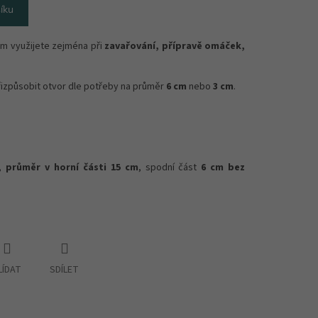
íku
em využijete zejména při
zavařování, přípravě omáček,
izpůsobit otvor dle potřeby na průměr
6 cm
nebo
3 cm
.
,
průměr v horní části 15 cm
, spodní část
6 cm bez
LÍDAT
SDÍLET