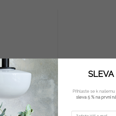
vnice hranatá hnědá
Zahradnické nůžky na rostlin
SLEVA 
drobné keře Esschert Design
Skladem
(32 ks)
Skla
Přihlaste se k našemu
9 Kč
619 Kč
sleva 5 % na první n
DETAIL
Do 
skleněné dózy se dají využít k
Nůžky jsou vyrobené ze 100% ner
ní sušeného ovoce, bylinek, hub,
oceli s rukojetí z jasanového dřeva