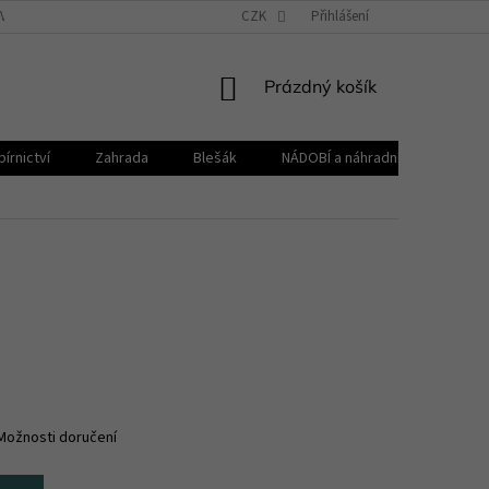
VŠEOBECNÉ OBCHODNÍ PODMÍNKY
CZK
REKLAMAČNÍ ŘÁD
Přihlášení
ZPRACOVÁNÍ 
NÁKUPNÍ
Prázdný košík
KOŠÍK
írnictví
Zahrada
Blešák
NÁDOBÍ a náhradní díly KELOmat
Možnosti doručení