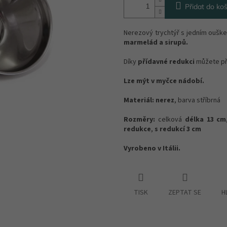
Přidat do koš
Nerezový trychtýř s jedním oušk
marmelád a sirupů.
Díky
přídavné redukci
můžete př
Lze mýt v myčce nádobí.
Materiál:
nerez
, barva stříbrná
Rozměry:
celková
délka 13 cm
redukce
,
s redukcí 3 cm
Vyrobeno v Itálii.
TISK
ZEPTAT SE
H