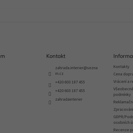
am
Kontakt
Informa
Kontakty
zahrada.interier
@
sezna
m.cz
Cena dopr
Vrácení a 
+420 603 187 455
Všeobecné
+420 603 187 455
podmínky
zahradainterier
Reklamační
Zpracování
GDPR/Podm
osobních ú
Recenze p