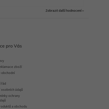
Zobrazit další hodnocení
ce pro Vás
avy
reklamace zboží
 obchodní
 řád
 osobních údajů
ínky ochrany
dajů
roduktů a obchodu