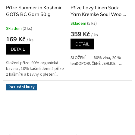
Příze Summer in Kashmir
Příze Lazy Linen Sock
GOTS BC Garn 50 g
Yarn Kremke Soul Wool
vlna a len 100 g
Skladem
(5 ks)
Průměrné
Skladem
(2 ks)
hodnocení
359 Kč
/ ks
produktu
169 Kč
/ ks
je
DETAIL
5,0
DETAIL
z
SLOŽENÍ: 80% vlna, 20 %
5
Složení příze: 90% organická
lenDOPORUČENÉ JEHLICE: ...
hvězdiček.
bavlna , 10% kašmírJemná příze
z kašmíru a bavlny k pletení...
Poslední kusy