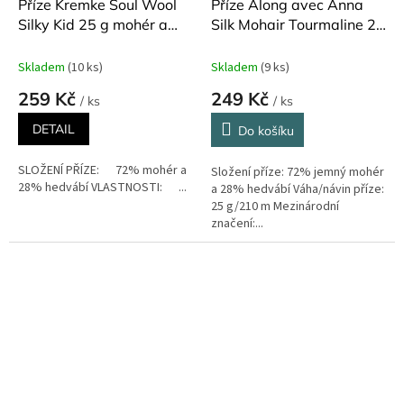
Příze Kremke Soul Wool
Příze Along avec Anna
Silky Kid 25 g mohér a
Silk Mohair Tourmaline 25
hedvábí
g
Skladem
(10 ks)
Skladem
(9 ks)
259 Kč
249 Kč
/ ks
/ ks
DETAIL
Do košíku
SLOŽENÍ PŘÍZE: 72% mohér a
Složení příze: 72% jemný mohér
28% hedvábí VLASTNOSTI: ...
a 28% hedvábí Váha/návin příze:
25 g/210 m Mezinárodní
značení:...