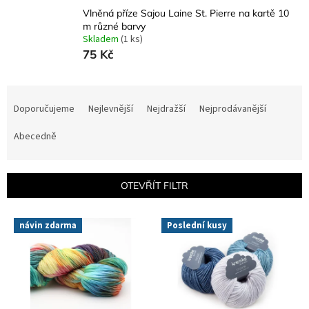
Vlněná příze Sajou Laine St. Pierre na kartě 10
m různé barvy
Skladem
(1 ks)
75 Kč
Ř
a
Doporučujeme
Nejlevnější
Nejdražší
Nejprodávanější
z
e
Abecedně
n
í
p
OTEVŘÍT FILTR
r
o
V
návin zdarma
Poslední kusy
d
ý
u
p
k
i
t
s
ů
p
r