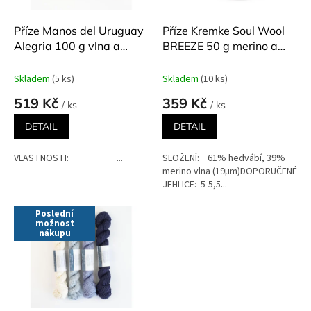
o
d
Příze Manos del Uruguay
Příze Kremke Soul Wool
u
Alegria 100 g vlna a
BREEZE 50 g merino a
k
polyamid
hedvábí
t
Skladem
(5 ks)
Skladem
(10 ks)
ů
519 Kč
359 Kč
/ ks
/ ks
DETAIL
DETAIL
VLASTNOSTI: ...
SLOŽENÍ: 61% hedvábí, 39%
merino vlna (19µm)DOPORUČENÉ
JEHLICE: 5-5,5...
Poslední
možnost
nákupu