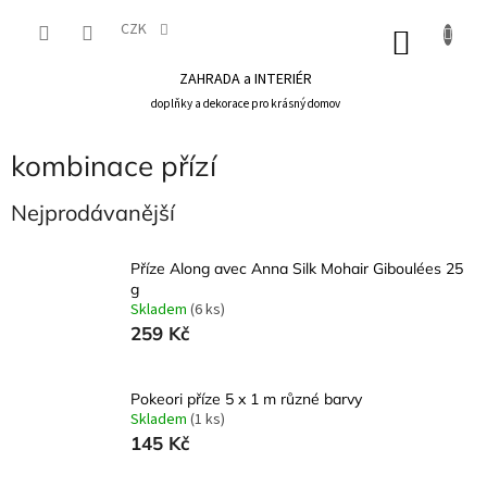
Přejít
na
CZK
NÁKU
obsah
KOŠÍK
ZAHRADA a INTERIÉR
doplňky a dekorace pro krásný domov
kombinace přízí
Nejprodávanější
Příze Along avec Anna Silk Mohair Giboulées 25
g
Skladem
(6 ks)
259 Kč
Pokeori příze 5 x 1 m různé barvy
Skladem
(1 ks)
145 Kč