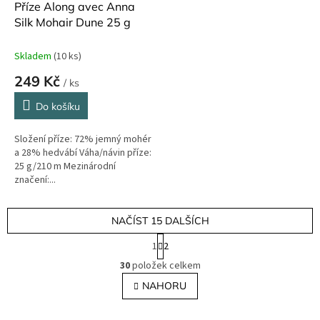
Příze Along avec Anna
Silk Mohair Dune 25 g
Skladem
(10 ks)
249 Kč
/ ks
Do košíku
Složení příze: 72% jemný mohér
a 28% hedvábí Váha/návin příze:
25 g/210 m Mezinárodní
značení:...
NAČÍST 15 DALŠÍCH
S
1
2
t
O
r
30
položek celkem
v
á
l
NAHORU
n
á
k
o
d