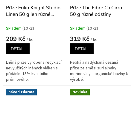
Příze Erika Knight Studio
Příze The Fibre Co Cirro
Linen 50 g len různé
50 g různé odstíny
odstíny
Skladem
(10 ks)
Skladem
(10 ks)
209 Kč
319 Kč
/ ks
/ ks
DETAIL
DETAIL
Lněná příze vyrobená recyklací
Hebká a nadýchaná česaná
nevyužitých lněných vláken s
příze ze směsi suri alpaky,
přidáním 15% kvalitního
merino vlny a organické bavlny k
prémiového...
výrobě...
návod zdarma
Novinka