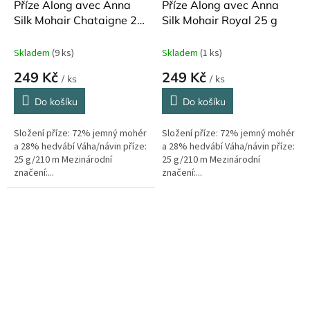
Příze Along avec Anna
Příze Along avec Anna
Silk Mohair Chataigne 25
Silk Mohair Royal 25 g
g
Skladem
(9 ks)
Skladem
(1 ks)
249 Kč
249 Kč
/ ks
/ ks
Do košíku
Do košíku
Složení příze: 72% jemný mohér
Složení příze: 72% jemný mohér
a 28% hedvábí Váha/návin příze:
a 28% hedvábí Váha/návin příze:
25 g/210 m Mezinárodní
25 g/210 m Mezinárodní
značení:...
značení:...