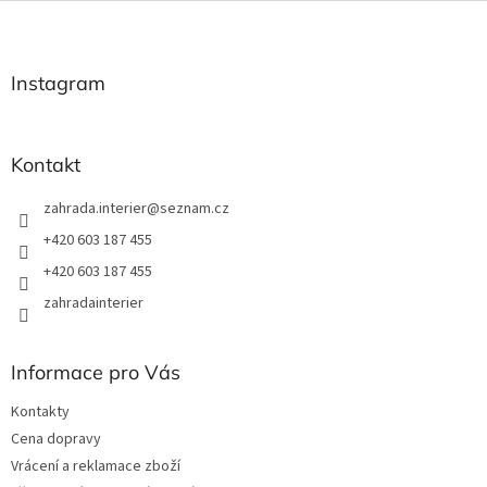
v
Z
a
á
c
á
n
í
p
í
p
a
Instagram
r
t
v
í
k
y
Kontakt
v
ý
zahrada.interier
@
seznam.cz
p
i
+420 603 187 455
s
+420 603 187 455
u
zahradainterier
Informace pro Vás
Kontakty
Cena dopravy
Vrácení a reklamace zboží