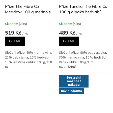
Příze The Fibre Co
Příze Tundra The Fibre Co
Meadow 100 g merino s
100 g alpaka hedvábí
hedvábím různé odstíny
různé odstíny
Skladem
(2 ks)
Skladem
(5 ks)
519 Kč
489 Kč
/ ks
/ ks
DETAIL
DETAIL
Složení příze: 40% merino vlna,
Složení příze: 90% baby alpaka,
25% baby lama, 20% hedvábí,
30% merino vlna, 10 % hedvábí
15% len Váha klubka: 100 g/498
Váha klubka: 100 g/109
m...
mZkušební...
Poslední
možnost
nákupu
návin zdarma