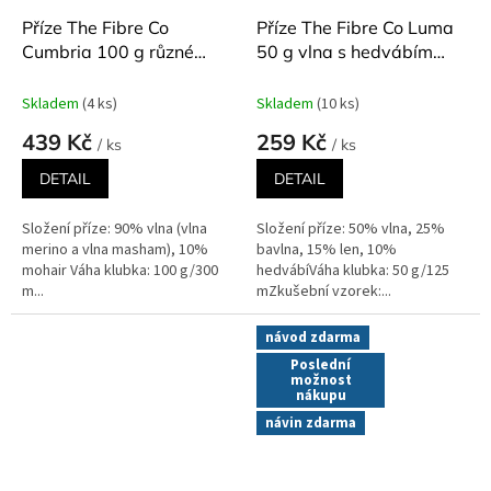
Příze The Fibre Co
Příze The Fibre Co Luma
Cumbria 100 g různé
50 g vlna s hedvábím
odstíny
různé odstíny
Skladem
(4 ks)
Skladem
(10 ks)
439 Kč
259 Kč
/ ks
/ ks
DETAIL
DETAIL
Složení příze: 90% vlna (vlna
Složení příze: 50% vlna, 25%
merino a vlna masham), 10%
bavlna, 15% len, 10%
mohair Váha klubka: 100 g/300
hedvábíVáha klubka: 50 g/125
m...
mZkušební vzorek:...
návod zdarma
Poslední
možnost
nákupu
návin zdarma