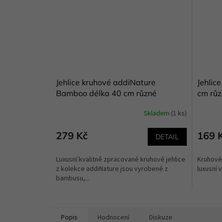
Jehlice kruhové addiNature
Jehlic
Bamboo délka 40 cm různé
cm růz
velikosti
Skladem
(1 ks)
279 Kč
169 
DETAIL
Luxusní kvalitně zpracované kruhové jehlice
Kruhové
z kolekce addiNature jsou vyrobené z
luxusní 
bambusu,...
Popis
Hodnocení
Diskuze