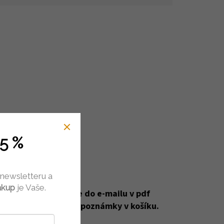
5 %
 newsletteru a
ákup
je Vaše.
u. Návod Vám přijde do e-mailu v pdf
áš výběr napište do poznámky v košíku.