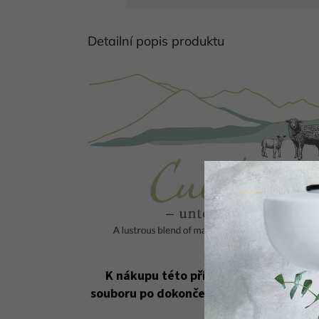
Detailní popis produktu
K nákupu této příze od nás obdržíte
souboru po dokončení objednávky.
Návo