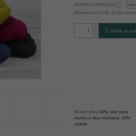
ZDARMA navinutí příze
?
Můžeme doručit do:
Zvolte varian
Přidat do koš
Složení příze:
9
0% vlna (vlna
merino a vlna masham), 10%
mohair