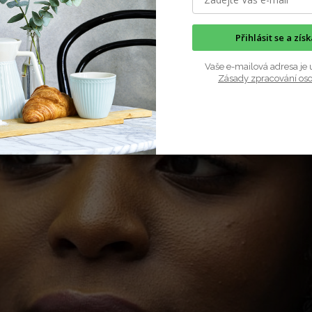
Vybírat můžete z těchto návodů:
Přihlásit se a zís
Vaše e-mailová adresa je 
Zásady zpracování os