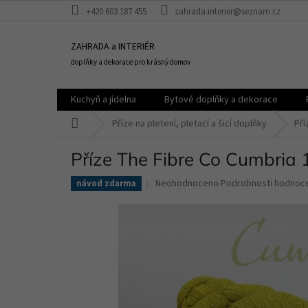
Přejít
+420 603 187 455
zahrada.interier@seznam.cz
na
obsah
ZAHRADA a INTERIÉR
doplňky a dekorace pro krásný domov
Kuchyň a jídelna
Bytové doplňky a dekorace
Domů
Příze na pletení, pletací a šicí doplňky
Pří
Příze The Fibre Co Cumbria 
Průměrné
Neohodnoceno
Podrobnosti hodnoc
návod zdarma
hodnocení
produktu
je
0,0
z
5
hvězdiček.