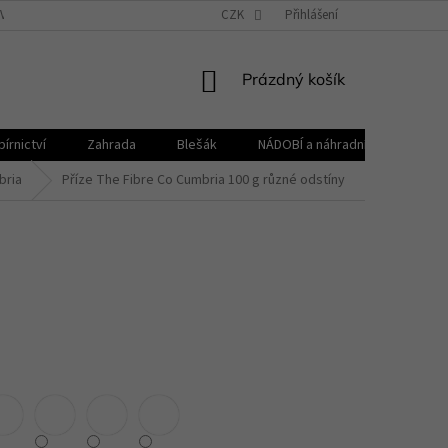
VŠEOBECNÉ OBCHODNÍ PODMÍNKY
CZK
REKLAMAČNÍ ŘÁD
Přihlášení
ZPRACOVÁNÍ 
NÁKUPNÍ
Prázdný košík
KOŠÍK
írnictví
Zahrada
Blešák
NÁDOBÍ a náhradní díly KELOmat
bria
Příze The Fibre Co Cumbria 100 g různé odstíny