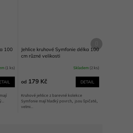
Další
produkt
ka 100
Jehlice kruhové Symfonie délka 100
cm různé velikosti
dem
(1 ks)
Skladem
(2 ks)
179 Kč
od
ETAIL
DETAIL
mají
Kruhové jehlice z barevné kolekce
...
Symfonie mají hladký povrch, jsou špičaté,
velmi...