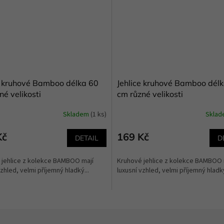
e kruhové Bamboo délka 60
Jehlice kruhové Bamboo dél
né velikosti
cm různé velikosti
Skladem
(1 ks)
Skla
Kč
169 Kč
DETAIL
D
 jehlice z kolekce BAMBOO mají
Kruhové jehlice z kolekce BAMBOO 
vzhled, velmi příjemný hladký...
luxusní vzhled, velmi příjemný hladký