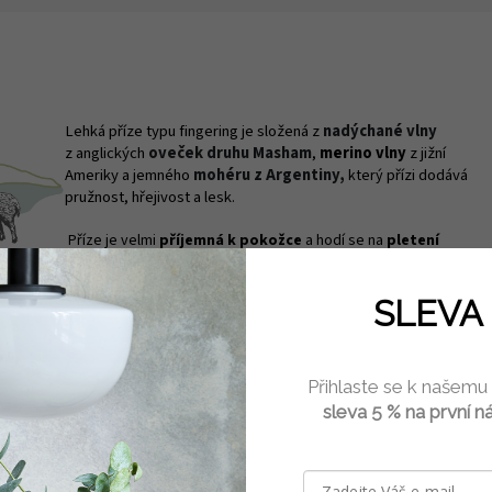
Lehká příze typu fingering je složená z
nadýchané vlny
z
anglických
oveček druhu Masham
,
merino vlny
z jižní
Ameriky a jemného
mohéru z Argentiny,
přízi dodává
který
pružnost, hřejivost a lesk.
Příze je velmi
příjemná k pokožce
a hodí se na
pletení
celoročních doplňků
od rukavic, návleků, čepic až po svetříky
na tělo, kardigany nebo šály.
SLEVA 
S přízí se velmi
dobře plete
a doporučujeme ji i pro
začátečníky
.
Přihlaste se k našemu
sleva 5 % na první n
 zdarma návod v angličtině na upletení oděvního doplňk
d vybereme za vás z níže uvedené nabídky nebo nám v