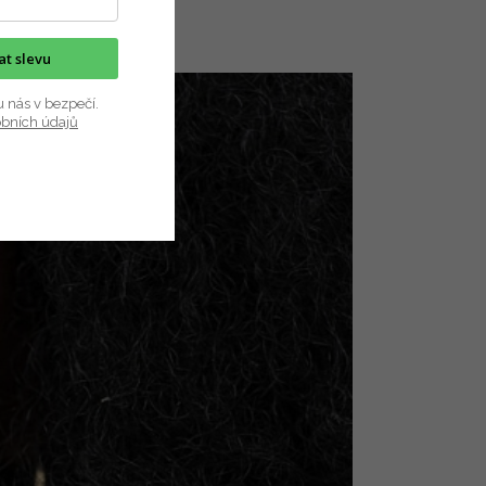
kat slevu
u nás v bezpečí.
obních údajů