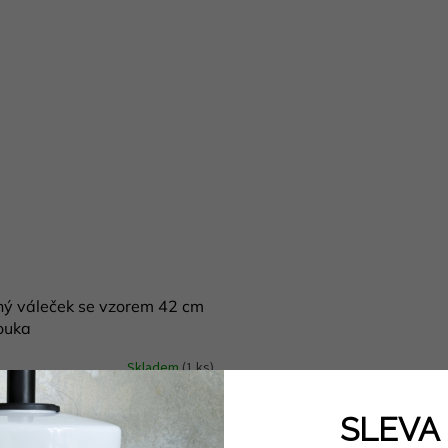
ý váleček se vzorem 42 cm
louka
Skladem
(1 ks)
Kč
Do košíku
SLEVA 