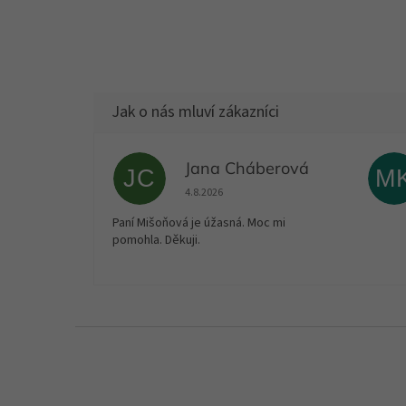
Jana Cháberová
JC
M
Hodnocení obchodu je 5 z 5 hvězdiček.
4.8.2026
Paní Mišoňová je úžasná. Moc mi
pomohla. Děkuji.
Z
á
p
a