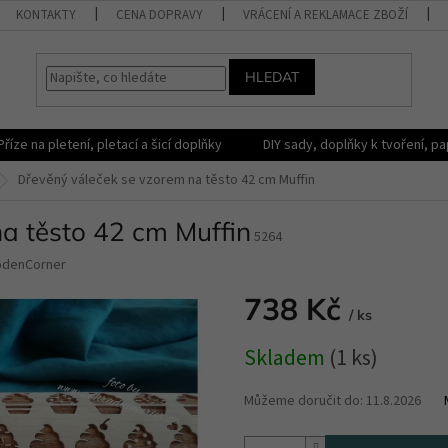
KONTAKTY
CENA DOPRAVY
VRÁCENÍ A REKLAMACE ZBOŽÍ
HLEDAT
Příze na pletení, pletací a šicí doplňky
DIY sady, doplňky k tvoření, pap
Dřevěný váleček se vzorem na těsto 42 cm Muffin
a těsto 42 cm Muffin
5264
odenCorner
738 Kč
/ ks
Měrná
Skladem
(1 ks)
cena:
Můžeme doručit do:
11.8.2026