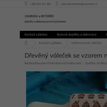
Přejít
+420 603 187 455
zahrada.interier@seznam.cz
na
obsah
ZAHRADA a INTERIÉR
doplňky a dekorace pro krásný domov
Kuchyň a jídelna
Bytové doplňky a dekorace
Domů
Kuchyň a jídelna
embosované válečky
Dřevěný váleček se vzorem n
Průměrné
Neohodnoceno
Podrobnosti hodnocení
Značka:
ArtWo
hodnocení
produktu
je
0,0
z
5
hvězdiček.