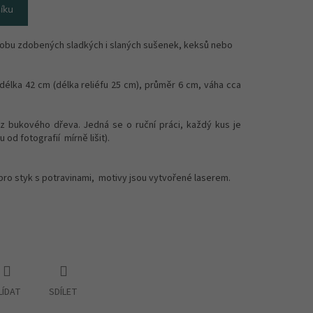
íku
robu zdobených sladkých i slaných sušenek, keksů nebo
délka 42 cm (délka reliéfu 25 cm), průměr 6 cm, váha cca
z bukového dřeva. Jedná se o ruční práci, každý kus je
 od fotografií mírně lišit).
pro styk s potravinami, motivy jsou vytvořené laserem.
LÍDAT
SDÍLET