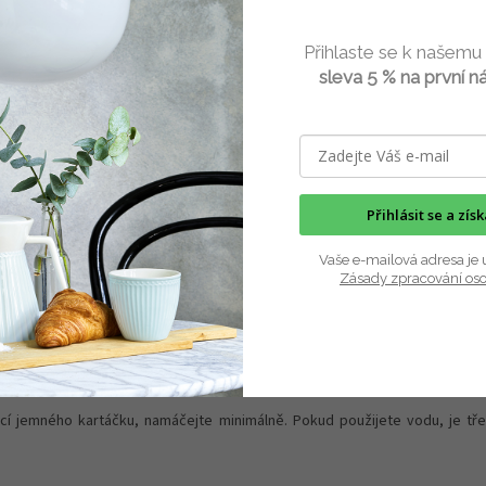
váleček na výrobu originálních
, keksů nebo ozdob na dorty. Válek
Přihlaste se k našemu
bdržíte...
sleva 5 % na první n
ze
Přihlásit se a zís
Vaše e-mailová adresa je 
 a na hmotách na dorty z marcipánu a fondánu.
Zásady zpracování os
í hladkého válečku, poté se pomocí ozdobného válečku silně vytlačí v
minut a lehce poprášit moučkovým cukrem nebo hladkou moukou.
í jemného kartáčku, namáčejte minimálně. Pokud použijete vodu, je tř