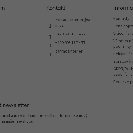
am
Kontakt
Informa
Kontakty
zahrada.interier
@
sezna
m.cz
Cena dopr
Vrácení a 
+420 603 187 455
Všeobecné
+420 603 187 455
podmínky
zahradainterier
Reklamační
Zpracování
GDPR/Podm
osobních ú
Recenze p
t newsletter
 e-mail a my vám budeme zasílat informace o nových
 na našem e-shopu.