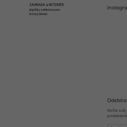
t
ZAHRADA a INTERIÉR
Instagr
í
doplňky a dekorace pro
krásný domov
Odebíra
Vložte svůj
produktech