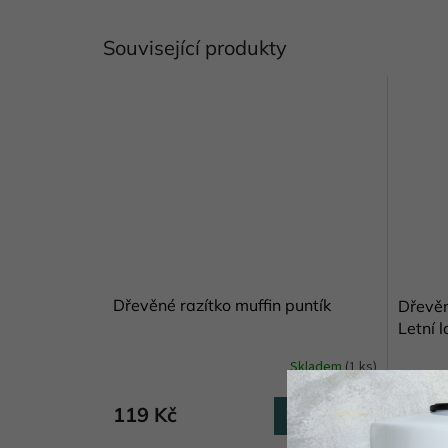
Související produkty
Dřevěné razítko muffin puntík
Dřevěn
Letní 
Skladem
(1 ks)
119 Kč
738 
Do košíku