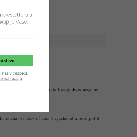
 newsletteru a
ákup
je Vaše.
kat slevu
u nás v bezpečí.
obních údajů
zor do těsta. Před vložením do trouby doporučujeme
eba nechat váleček důkladně vyschnout a poté potřít