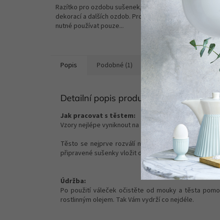
Razítko pro ozdobu sušenek, výrobu
Dřevěný 
dekorací a dalších ozdob. Pro pečení je
sušenek
nutné používat pouze...
od nás o
Popis
Podobné (1)
Hodnocení
Disku
Detailní popis produktu
Jak pracovat s těstem:
Vzory nejlépe vyniknout na těstě bez kypřícího prášku
Těsto se nejprve rozválí na plát cca 0,5 cm pomoc
připravené sušenky vložit do chladu alespoň na 20 
Údržba:
Po použití váleček očistěte od mouky a těsta pomoc
rostlinným olejem. Tak Vám vydrží co nejdéle.