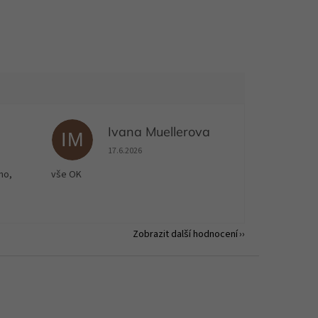
Ivana Muellerova
IM
 5 z 5 hvězdiček.
Hodnocení obchodu je 5 z 5 hvězdiček.
17.6.2026
no,
vše OK
Zobrazit další hodnocení