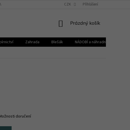
VŠEOBECNÉ OBCHODNÍ PODMÍNKY
CZK
REKLAMAČNÍ ŘÁD
Přihlášení
ZPRACOVÁNÍ 
NÁKUPNÍ
Prázdný košík
KOŠÍK
írnictví
Zahrada
Blešák
NÁDOBÍ a náhradní díly KELOmat
Možnosti doručení