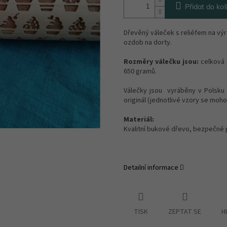
Přidat do koš
Dřevěný váleček s reliéfem na vý
ozdob na dorty.
Rozměry válečku jsou:
celková 
650 gramů.
Válečky jsou vyráběny v Polsku 
originál (jednotlivé vzory se mohou
Materiál:
Kvalitní bukové dřevo, bezpečné 
Detailní informace
TISK
ZEPTAT SE
H