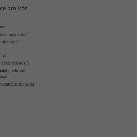
ce pro Vás
avy
reklamace zboží
 obchodní
 řád
 osobních údajů
ínky ochrany
dajů
roduktů a obchodu