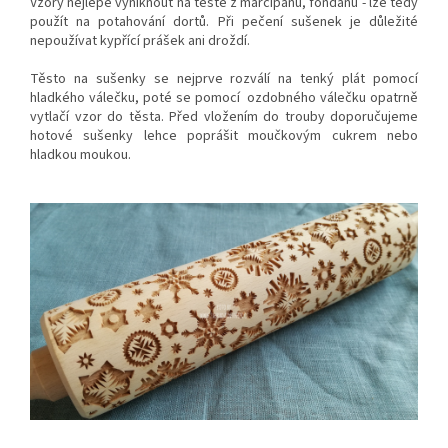
Vzory nejlépe vyniknout na těstě z marcipánu, fondánu - lze tedy
použít na potahování dortů. Při pečení sušenek je důležité
nepoužívat kypřící prášek ani droždí.
Těsto na sušenky se nejprve rozválí na tenký plát pomocí
hladkého válečku, poté se pomocí ozdobného válečku opatrně
vytlačí vzor do těsta. Před vložením do trouby doporučujeme
hotové sušenky lehce poprášit moučkovým cukrem nebo
hladkou moukou.