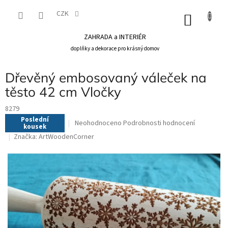
Přejít
na
CZK
NÁKU
obsah
KOŠÍK
ZAHRADA a INTERIÉR
doplňky a dekorace pro krásný domov
Dřevěný embosovaný váleček na
těsto 42 cm Vločky
8279
Poslední
Průměrné
Neohodnoceno
Podrobnosti hodnocení
kousek
hodnocení
Značka:
ArtWoodenCorner
produktu
je
0,0
z
5
hvězdiček.