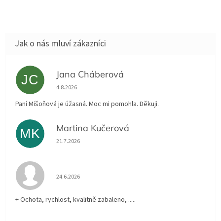
Jana Cháberová
JC
Hodnocení obchodu je 5 z 5 hvězdiček.
4.8.2026
Paní Mišoňová je úžasná. Moc mi pomohla. Děkuji.
Martina Kučerová
MK
Hodnocení obchodu je 5 z 5 hvězdiček.
21.7.2026
Hodnocení obchodu je 5 z 5 hvězdiček.
24.6.2026
+ Ochota, rychlost, kvalitně zabaleno, .....