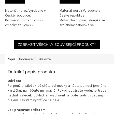
Materiál: nerez Vyrobeno v
Materiál: nerez Vyrobeno v
České republice.
České republice.
Rozměry:průměr 5 cm x 2
Motiv: chaloupkachaloupka se
cmprůměr 6 cm x 2...
srdíčkemchaloupka se...
ZOBRAZIT VŠECHNY SOUVISEJÍCÍ PRODUKTY
Popis
Hodnocení
Diskuze
Detailní popis produktu
Údržba:
Po použití váleček očistěte od mouky a těsta pomocí jemného
kartáčku, namáčejte minimálně. Pokud použijete vodu, je třeba
nechat váleček důkladně vyschnout a poté potřít rostlinným
olejem. Tak Vám vydrží co nejdéle.
Jak pracovat s těstem: