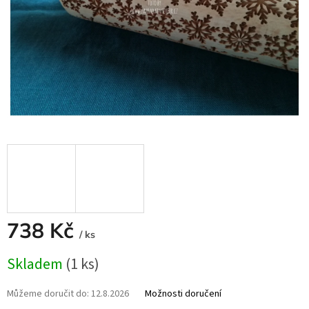
738 Kč
/ ks
Měrná
Skladem
(1 ks)
cena:
Můžeme doručit do:
12.8.2026
Možnosti doručení