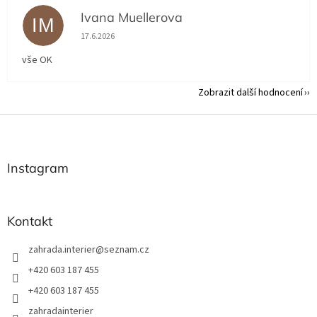
Ivana Muellerova
IM
Hodnocení obchodu je 5 z 5 hvězdiček.
17.6.2026
vše OK
Zobrazit další hodnocení
Z
á
p
a
Instagram
t
í
Kontakt
zahrada.interier
@
seznam.cz
+420 603 187 455
+420 603 187 455
zahradainterier