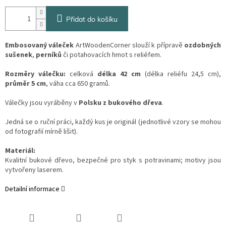
Přidat do košíku
Embosovaný váleček
ArtWoodenCorner slouží k přípravě
ozdobných
sušenek
,
perníků
či potahovacích hmot s reliéfem.
Rozměry válečku:
celková
délka 42 cm
(délka reliéfu 24,5 cm),
průměr 5 cm
, váha cca 650 gramů.
Válečky jsou vyráběny v
Polsku z bukového dřeva
.
Jedná se o ruční práci, každý kus je originál (jednotlivé vzory se mohou
od fotografií mírně lišit).
Materiál:
Kvalitní bukové dřevo, bezpečné pro styk s potravinami; motivy jsou
vytvořeny laserem.
Detailní informace