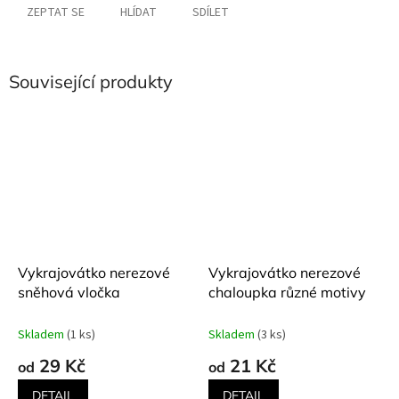
ZEPTAT SE
HLÍDAT
SDÍLET
Související produkty
Vykrajovátko nerezové
Vykrajovátko nerezové
sněhová vločka
chaloupka různé motivy
Skladem
(1 ks)
Skladem
(3 ks)
29 Kč
21 Kč
od
od
DETAIL
DETAIL