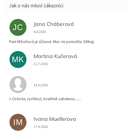
Jana Cháberová
JC
Hodnocení obchodu je 5 z 5 hvězdiček.
4.8.2026
Paní Mišoňová je úžasná. Moc mi pomohla. Děkuji.
Martina Kučerová
MK
Hodnocení obchodu je 5 z 5 hvězdiček.
21.7.2026
Hodnocení obchodu je 5 z 5 hvězdiček.
24.6.2026
+ Ochota, rychlost, kvalitně zabaleno, .....
Ivana Muellerova
IM
Hodnocení obchodu je 5 z 5 hvězdiček.
17.6.2026