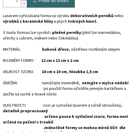
Přidat do košíku
Laserem vyřezávaná forma na výrobu
dekorativních perníků
nebo
výrobků z keramické hlíny
a jiných
tvárných hmot.
S touto formou lze vyrobit i
plněné perníky
(plnit lze marmeládou,
ořechy s cukrem, mákem nebo čokoládou).
MATERIÁL:
bukové dřevo
, ošetřeno rostlinným olejem
ROZMĚRY FORMY:
12 cm x 12 cm x 2 cm
VELIKOST VZORU:
10 cm x 10 cm, hloubka 1,5 cm
ÚDRŽBA: namáčejte minimálně,
nemyjte v myčce nádobí
po použití formu očistěte jemným kartáčkem a
uložte na suché a tmavé místo
VLASTNOSTI: vzor je vytvořen laserem a ručně obroušený,
detailně propracovaný
určeno pouze k vytlačení vzoru
,
forma není
určená na
pečení v troubě
Jednotlivé formy se mohou mírně lišit dle