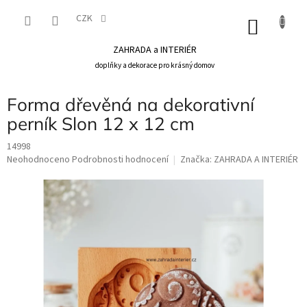
Přejít
na
CZK
NÁKU
obsah
KOŠÍK
ZAHRADA a INTERIÉR
doplňky a dekorace pro krásný domov
Forma dřevěná na dekorativní
perník Slon 12 x 12 cm
14998
Průměrné
Neohodnoceno
Podrobnosti hodnocení
Značka:
ZAHRADA A INTERIÉR
hodnocení
produktu
je
0,0
z
5
hvězdiček.