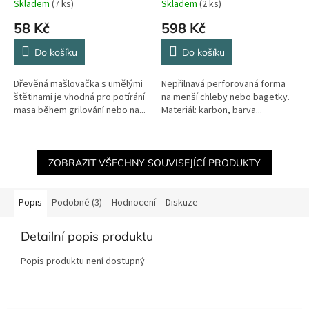
Skladem
(7 ks)
Skladem
(2 ks)
58 Kč
598 Kč
Do košíku
Do košíku
Dřevěná mašlovačka s umělými
Nepřilnavá perforovaná forma
štětinami je vhodná pro potírání
na menší chleby nebo bagetky.
masa během grilování nebo na...
Materiál: karbon, barva...
ZOBRAZIT VŠECHNY SOUVISEJÍCÍ PRODUKTY
Popis
Podobné (3)
Hodnocení
Diskuze
Detailní popis produktu
Popis produktu není dostupný