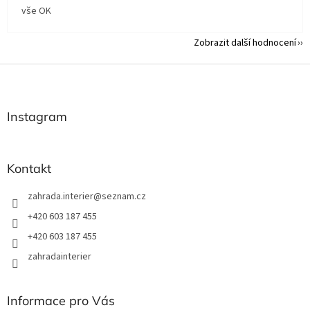
vše OK
Zobrazit další hodnocení
Z
á
p
a
Instagram
t
í
Kontakt
zahrada.interier
@
seznam.cz
+420 603 187 455
+420 603 187 455
zahradainterier
Informace pro Vás