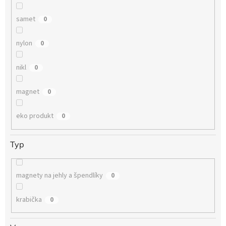
samet
0
nylon
0
nikl
0
magnet
0
eko produkt
0
Typ
magnety na jehly a špendlíky
0
krabička
0