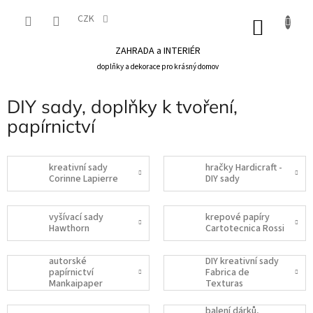
Přejít
na
CZK
NÁKU
obsah
KOŠÍK
ZAHRADA a INTERIÉR
doplňky a dekorace pro krásný domov
DIY sady, doplňky k tvoření,
papírnictví
kreativní sady
hračky Hardicraft -
Corinne Lapierre
DIY sady
vyšívací sady
krepové papíry
Hawthorn
Cartotecnica Rossi
autorské
DIY kreativní sady
papírnictví
Fabrica de
Mankaipaper
Texturas
balení dárků,