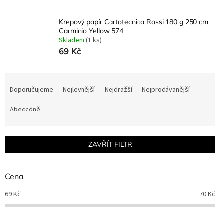
Krepový papír Cartotecnica Rossi 180 g 250 cm
Carminio Yellow 574
Skladem
(1 ks)
69 Kč
Ř
a
Doporučujeme
Nejlevnější
Nejdražší
Nejprodávanější
z
e
Abecedně
n
í
p
ZAVŘÍT FILTR
r
o
d
Cena
u
69
Kč
70
Kč
k
t
ů