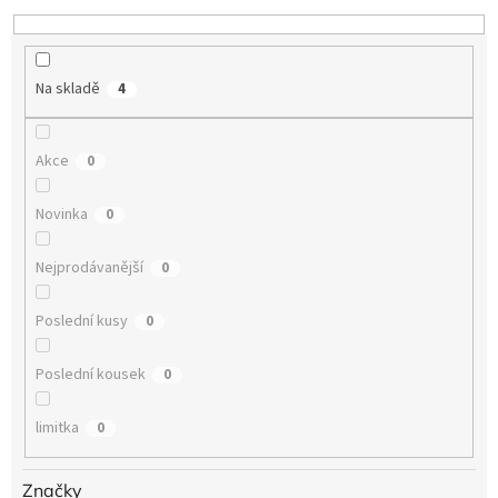
Na skladě
4
Akce
0
Novinka
0
Nejprodávanější
0
Poslední kusy
0
Poslední kousek
0
limitka
0
Značky