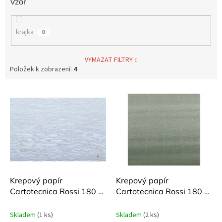
Vzor
krajka
0
VYMAZAT FILTRY
Položek k zobrazení:
4
V
ý
p
i
s
p
r
o
d
Krepový papír
Krepový papír
u
Cartotecnica Rossi 180 g
Cartotecnica Rossi 180 g
k
250 cm Sky Blue 559
250 cm Dusty Miller 621
t
Skladem
(1 ks)
Skladem
(2 ks)