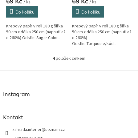
69 Kč
69 Kč
/ ks
/ ks
Do košíku
Do košíku
Krepový papír v roli 180 g šířka
Krepový papír v roli 180 g šířka
50 cm x délka 250 cm (napnutí až
50 cm x délka 250 cm (napnutí až
o 260%) Odstín: Sugar Color...
o 260%)
Odstín: Turquoise/kód...
4
položek celkem
O
v
l
Z
á
á
d
p
a
a
Instagram
c
t
í
í
p
r
Kontakt
v
k
zahrada.interier
@
seznam.cz
y
v