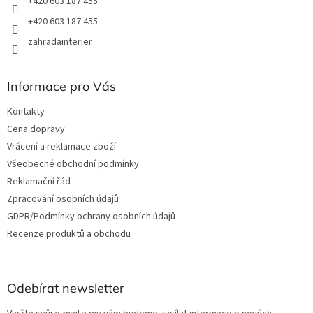
+420 603 187 455
ý
+420 603 187 455
p
i
zahradainterier
s
u
Informace pro Vás
Kontakty
Cena dopravy
Vrácení a reklamace zboží
Všeobecné obchodní podmínky
Reklamační řád
Zpracování osobních údajů
GDPR/Podmínky ochrany osobních údajů
Recenze produktů a obchodu
Odebírat newsletter