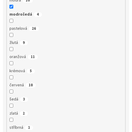
modrá
10
modrošedá
4
pastelová
26
žlutá
9
oranžová
11
krémová
5
červená
18
šedá
3
zlatá
2
stříbrná
1