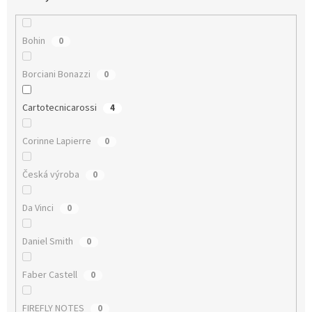
Bohin
0
Borciani Bonazzi
0
Cartotecnicarossi
4
Corinne Lapierre
0
Česká výroba
0
Da Vinci
0
Daniel Smith
0
Faber Castell
0
FIREFLY NOTES
0