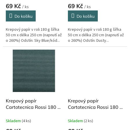
ů
69 Kč
69 Kč
/ ks
/ ks
Do košíku
Do košíku
Krepový papír v roli 180 g šířka
Krepový papír v roli 180 g šířka
50 cm x délka 250 cm (napnutí až
50 cm x délka 250 cm (napnutí až
o 260%) Odstín: Sky Blue/kód...
o 260%) Odstín: Dusty...
Krepový papír
Krepový papír
Cartotecnica Rossi 180 g
Cartotecnica Rossi 180 g
250 cm Sugar Color Card
250 cm Turquoise 557
606
Skladem
(4 ks)
Skladem
(2 ks)