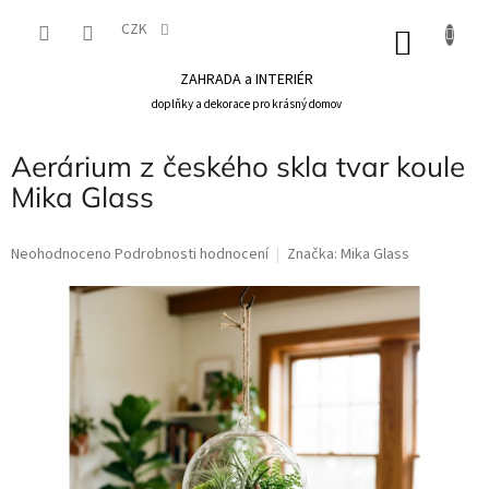
Přejít
na
CZK
NÁKU
obsah
KOŠÍK
ZAHRADA a INTERIÉR
doplňky a dekorace pro krásný domov
Aerárium z českého skla tvar koule
Mika Glass
Průměrné
Neohodnoceno
Podrobnosti hodnocení
Značka:
Mika Glass
hodnocení
produktu
je
0,0
z
5
hvězdiček.