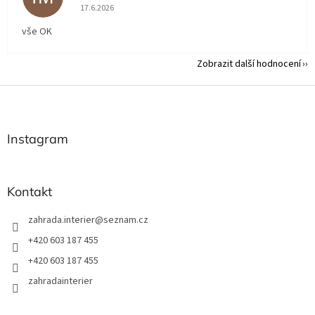
Hodnocení obchodu je 5 z 5 hvězdiček.
17.6.2026
vše OK
Zobrazit další hodnocení
Z
á
p
a
Instagram
t
í
Kontakt
zahrada.interier
@
seznam.cz
+420 603 187 455
+420 603 187 455
zahradainterier