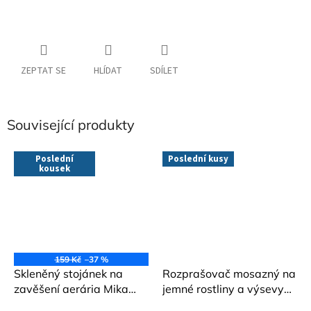
ZEPTAT SE
HLÍDAT
SDÍLET
Související produkty
Poslední
Poslední kusy
kousek
159 Kč
–37 %
Skleněný stojánek na
Rozprašovač mosazný na
zavěšení aerária Mika
jemné rostliny a výsevy
Glass
Haws 300 ml