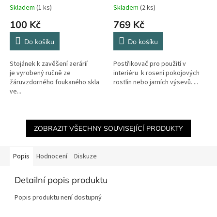
Skladem
(1 ks)
Skladem
(2 ks)
100 Kč
769 Kč
Do košíku
Do košíku
Stojánek k zavěšení aerárií
Postřikovač pro použití v
je vyrobený ručně ze
interiéru k rosení pokojových
žáruvzdorného foukaného skla
rostlin nebo jarních výsevů. ...
ve...
ZOBRAZIT VŠECHNY SOUVISEJÍCÍ PRODUKTY
Popis
Hodnocení
Diskuze
Detailní popis produktu
Popis produktu není dostupný