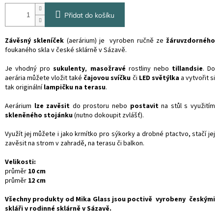
Přidat do košíku
Závěsný skleníček
(aerárium) je vyroben ručně ze
žáruvzdorného
foukaného skla v české sklárně v Sázavě.
Je vhodný pro
sukulenty
,
masožravé
rostliny nebo
tillandsie
. Do
aerária můžete vložit také
čajovou svíčku
či
LED světýlka
a vytvořit si
tak originální
lampičku na terasu
.
Aerárium
lze zavěsit
do prostoru nebo
postavit
na stůl s využitím
skleněného stojánku
(nutno dokoupit zvlášť).
Využít jej můžete i jako krmítko pro sýkorky a drobné ptactvo, stačí jej
zavěsit na strom v zahradě, na terasu či balkon.
Velikosti:
průměr
10 cm
průměr
12 cm
Všechny produkty od Mika Glass jsou poctivě vyrobeny českými
skláři v rodinné sklárně v Sázavě.