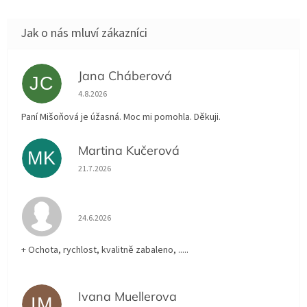
Jana Cháberová
JC
Hodnocení obchodu je 5 z 5 hvězdiček.
4.8.2026
Paní Mišoňová je úžasná. Moc mi pomohla. Děkuji.
Martina Kučerová
MK
Hodnocení obchodu je 5 z 5 hvězdiček.
21.7.2026
Hodnocení obchodu je 5 z 5 hvězdiček.
24.6.2026
+ Ochota, rychlost, kvalitně zabaleno, .....
Ivana Muellerova
IM