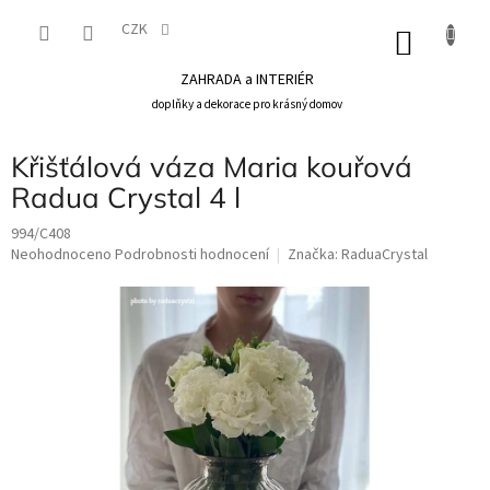
Přejít
na
CZK
NÁKU
obsah
KOŠÍK
ZAHRADA a INTERIÉR
doplňky a dekorace pro krásný domov
Křišťálová váza Maria kouřová
Radua Crystal 4 l
994/C408
Průměrné
Neohodnoceno
Podrobnosti hodnocení
Značka:
RaduaCrystal
hodnocení
produktu
je
0,0
z
5
hvězdiček.