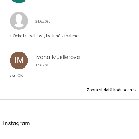
Hodnocení obchodu je 5 z 5 hvězdiček.
24.6.2026
+ Ochota, rychlost, kvalitně zabaleno, .....
Ivana Muellerova
IM
Hodnocení obchodu je 5 z 5 hvězdiček.
17.6.2026
vše OK
Zobrazit další hodnocení
Z
á
p
a
Instagram
t
í