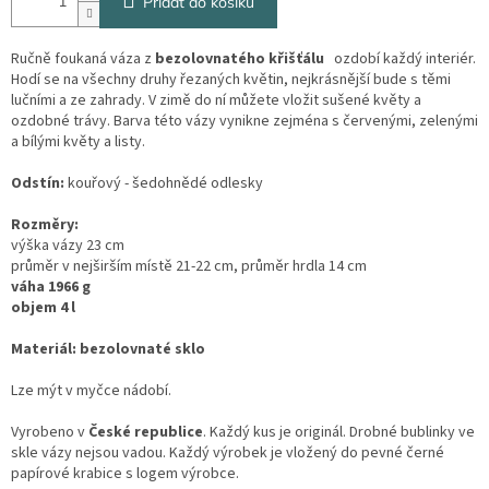
Přidat do košíku
Ručně foukaná váza z
bezolovnatého křišťálu
ozdobí každý interiér.
Hodí se na všechny druhy řezaných květin, nejkrásnější bude s těmi
lučními a ze zahrady. V zimě do ní můžete vložit sušené květy a
ozdobné trávy. Barva této vázy vynikne zejména s červenými, zelenými
a bílými květy a listy.
Odstín:
kouřový - šedohnědé odlesky
Rozměry:
výška vázy 23 cm
průměr v nejširším místě 21-22 cm, průměr hrdla 14 cm
váha 1966 g
objem 4 l
Materiál: bezolovnaté sklo
Lze mýt v myčce nádobí.
Vyrobeno v
České republice
. Každý kus je originál. Drobné bublinky ve
skle vázy nejsou vadou. Každý výrobek je vložený do pevné černé
papírové krabice s logem výrobce.