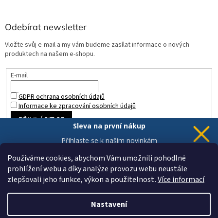
Odebírat newsletter
Vložte svůj e-mail a my vám budeme zasílat informace o nových
produktech na našem e-shopu.
E-mail
GDPR ochrana osobních údajů
Informace ke zpracování osobních údajů
PŘIHLÁSIT SE
Sleva na první nákup
Přihlaste se k našim novinkám
a 5% sleva
je Vaše.
Používáme cookies, abychom Vám umožnili pohodlné
prohlížení webu a díky analýze provozu webu neustále
zlepšovali jeho funkce, výkon a použitelnost
.
Více informací
Chci novinky a slevu
Vytvořil Shoptet
Vaše data jsou u nás v bezpečí.
Nastavení