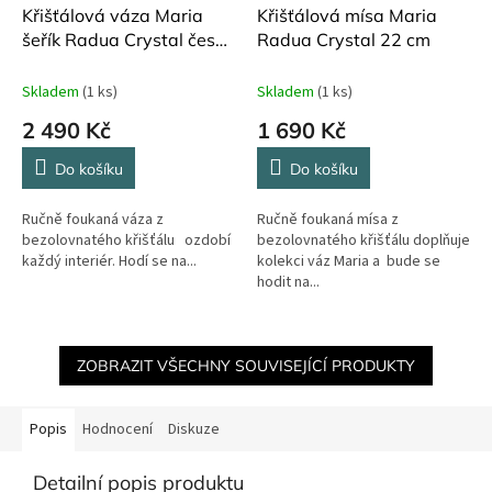
Křišťálová váza Maria
Křišťálová mísa Maria
šeřík Radua Crystal české
Radua Crystal 22 cm
sklo 4 l
Skladem
(1 ks)
Skladem
(1 ks)
2 490 Kč
1 690 Kč
Do košíku
Do košíku
Ručně foukaná váza z
Ručně foukaná mísa z
bezolovnatého křišťálu ozdobí
bezolovnatého křišťálu doplňuje
každý interiér. Hodí se na...
kolekci váz Maria a bude se
hodit na...
ZOBRAZIT VŠECHNY SOUVISEJÍCÍ PRODUKTY
Popis
Hodnocení
Diskuze
Detailní popis produktu