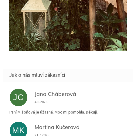
Jana Cháberová
JC
Hodnocení obchodu je 5 z 5 hvězdiček.
4.8.2026
Paní Mišoňová je úžasná. Moc mi pomohla. Děkuji.
Martina Kučerová
MK
Hodnocení obchodu je 5 z 5 hvězdiček.
21.7.2026