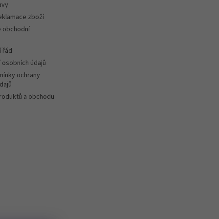
avy
reklamace zboží
 obchodní
 řád
 osobních údajů
ínky ochrany
dajů
roduktů a obchodu