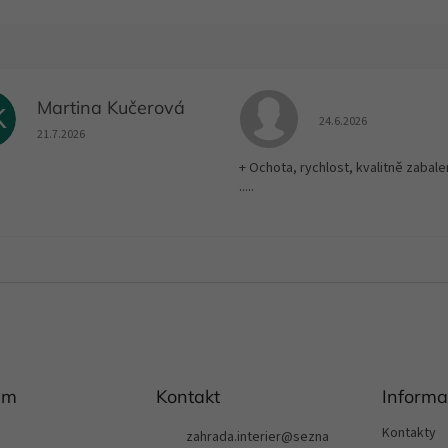
Martina Kučerová
K
Hodnocení obchodu je
24.6.2026
Hodnocení obchodu je 5 z 5 hvězdiček.
21.7.2026
+ Ochota, rychlost, kvalitně zabale
.....
am
Kontakt
Informa
Kontakty
zahrada.interier
@
sezna