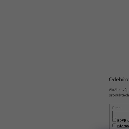
Odebíra
Vložte svůj
produktech
E-mail
GDPR o
Inform