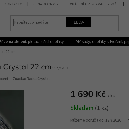
KONTAKTY
CENA DOPRAVY
VRÁCENÍ A REKLAMACE ZBOŽÍ
HLEDAT
Příze na pletení, pletací a šicí doplňky
DIY sady, doplňky k tvoření, pap
tal 22 cm
a Crystal 22 cm
994/C417
ocení
Značka:
RaduaCrystal
1 690 Kč
/ ks
Měrná
Skladem
(1 ks)
cena:
Můžeme doručit do:
12.8.2026