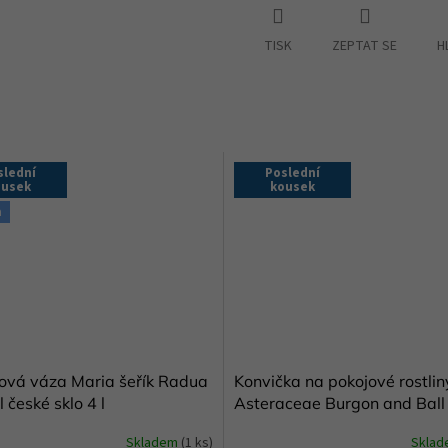
TISK
ZEPTAT SE
H
slední
Poslední
ousek
kousek
a
lová váza Maria šeřík Radua
Konvička na pokojové rostliny
 české sklo 4 l
Asteraceae Burgon and Ball
Skladem
(1 ks)
Skla