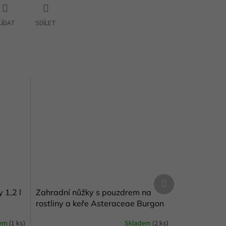
LÍDAT
SDÍLET
Další
produkt
 1,2 l
Zahradní nůžky s pouzdrem na
rostliny a keře Asteraceae Burgon
and Ball
dem
(1 ks)
Skladem
(2 ks)