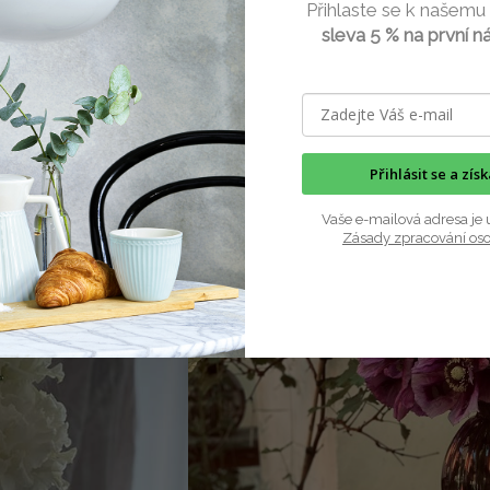
Přihlaste se k našemu
le zároveň je nadčasový
sleva 5 % na první n
skla
ěňují podle dopadu světla
Přihlásit se a zís
Vaše e-mailová adresa je 
Zásady zpracování os