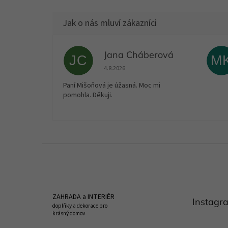
Jana Cháberová
JC
M
Hodnocení obchodu je 5 z 5 hvězdiček.
4.8.2026
Paní Mišoňová je úžasná. Moc mi
pomohla. Děkuji.
Z
á
p
a
t
ZAHRADA a INTERIÉR
Instagr
í
doplňky a dekorace pro
krásný domov