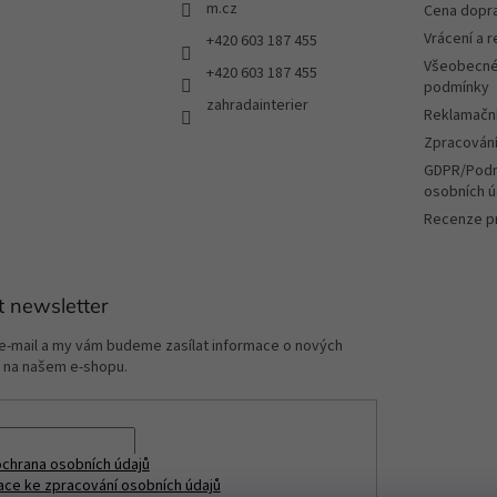
m.cz
Cena dopr
Vrácení a 
+420 603 187 455
Všeobecné
+420 603 187 455
podmínky
zahradainterier
Reklamační
Zpracování
GDPR/Podm
osobních ú
Recenze p
t newsletter
 e-mail a my vám budeme zasílat informace o nových
 na našem e-shopu.
chrana osobních údajů
ace ke zpracování osobních údajů