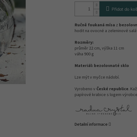
Přidat do koš
Ručně foukaná mísa
z
bezolovn
hodit na ovocné a zeleninové salá
Rozměry:
průměr 22 cm, výška 11 cm
váha 900 g
Materiál: bezolovnaté sklo
Lze mýt v myčce nádobí.
Vyrobeno v
České republice
. Ka
papírové krabice s logem výrobce
Detailní informace