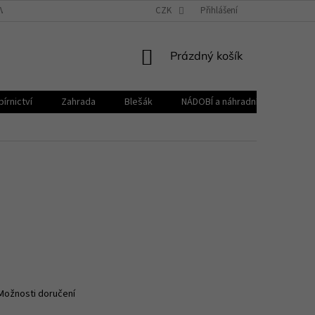
VŠEOBECNÉ OBCHODNÍ PODMÍNKY
CZK
REKLAMAČNÍ ŘÁD
Přihlášení
ZPRACOVÁNÍ 
NÁKUPNÍ
Prázdný košík
KOŠÍK
írnictví
Zahrada
Blešák
NÁDOBÍ a náhradní díly KELOmat
Možnosti doručení