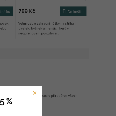
789 Kč
košíku
Do košíku
jovek,
Velmi ostré zahradní nůžky na stříhání
nebo
trvalek, bylinek a menších keřů v
neoprenovém pouzdru a...
Pro své výrobky hledá inspiraci v přírodě ve všech
5 %