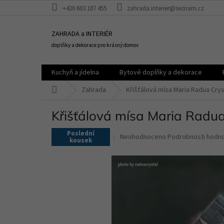
Přejít
+420 603 187 455
zahrada.interier@seznam.cz
na
obsah
ZAHRADA a INTERIÉR
doplňky a dekorace pro krásný domov
Kuchyň a jídelna
Bytové doplňky a dekorace
Domů
Zahrada
Křišťálová mísa Maria Radua Crys
Křišťálová mísa Maria Radu
Poslední
Průměrné
Neohodnoceno
Podrobnosti hodn
kousek
hodnocení
produktu
je
0,0
z
5
hvězdiček.