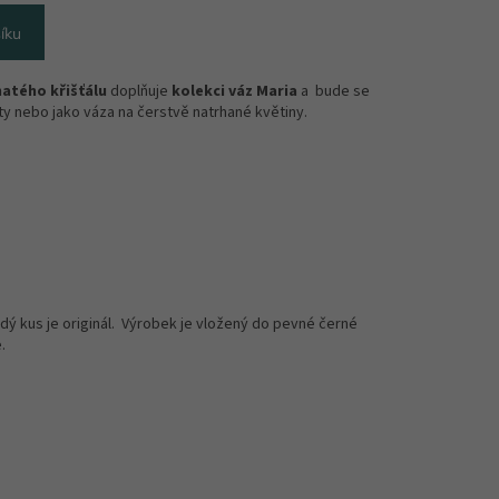
íku
atého křišťálu
doplňuje
kolekci váz Maria
a bude se
ty nebo jako váza na čerstvě natrhané květiny.
ždý kus je originál. Výrobek je vložený do pevné černé
.