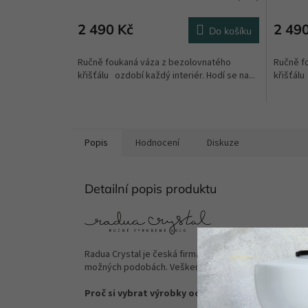
2 490 Kč
2 49
Do košíku
Ručně foukaná váza z bezolovnatého
Ručně f
křišťálu ozdobí každý interiér. Hodí se na...
křišťálu
Popis
Hodnocení
Diskuze
Detailní popis produktu
Radua Crystal je česká firma, která vyrábí sklo již od
možných podobách. Veškeré křišťálové sklo se vyrábí 
Proč si vybrat výrobky od Radua Crystal?