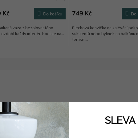
0 Kč
749 Kč
Do košíku
Do 
oukaná váza z bezolovnatého
Plechová konvička na zalévání poko
 ozdobí každý interiér. Hodí se na...
sukulentů nebo bylinek na balkónu 
terase....
 roku 1994. Za jejím založením stojí designérka Radua Kaňáková Zneikahová. 
SLEVA 
ručně v malé rodinné dílně v Čechách.