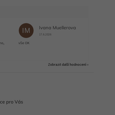
Ivana Muellerova
IM
 5 z 5 hvězdiček.
Hodnocení obchodu je 5 z 5 hvězdiček.
17.6.2026
no,
vše OK
Zobrazit další hodnocení
ce pro Vás