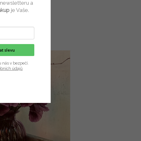
 newsletteru a
ákup
je Vaše.
kat slevu
u nás v bezpečí.
obních údajů