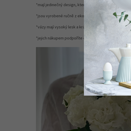
*mají jedinečný design, který připomíná staré časy, a
*jsou vyrobené ručně z ekologického bezolovnatého 
*vázy mají vysoký lesk a krásné barvy, které se prom
*jejich nákupem podpoříte české skláře