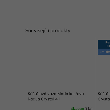
Související produkty
Po
k
limitk
Křišťálová váza Maria kouřová
Křišťá
Radua Crystal 4 l
Crystal
Skladem
(1 ks)