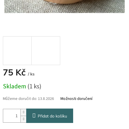
75 Kč
/ ks
Měrná
Skladem
(1 ks)
cena:
Můžeme doručit do:
13.8.2026
Možnosti doručení
Přidat do košíku