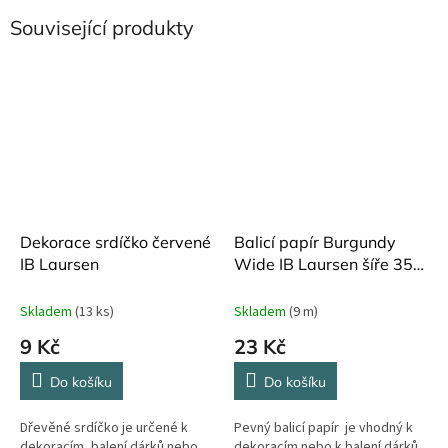
Související produkty
Dekorace srdíčko červené
Balicí papír Burgundy
IB Laursen
Wide IB Laursen šíře 35
cm
Skladem
(13 ks)
Skladem
(9 m)
9 Kč
23 Kč
Do košíku
Do košíku
Dřevěné srdíčko je určené k
Pevný balicí papír je vhodný k
dekoracím, balení dárků nebo
dekoracím nebo k balení dárků.