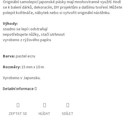
Originální samolepicí japonské pásky mají mnohostranné využití. Hodí
se k balení dárků, dekoracím, DIY projektům a dalšímu tvoření. Můžete
polepit květináče, nábytek nebo si vytvořit originální nástěnku.
Výhody:
snadno se lepí i odstraňují
nepotřebujete nůžky, stačí utrhnout
vyrobeno z rýžového papíru
Barva:
pastel ecru
Rozměry:
15 mm x 10 m
Vyrobeno v Japonsku.
Detailní informace
ZEPTAT SE
HLÍDAT
SDÍLET