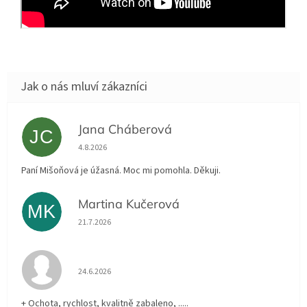
Jana Cháberová
JC
Hodnocení obchodu je 5 z 5 hvězdiček.
4.8.2026
Paní Mišoňová je úžasná. Moc mi pomohla. Děkuji.
Martina Kučerová
MK
Hodnocení obchodu je 5 z 5 hvězdiček.
21.7.2026
Hodnocení obchodu je 5 z 5 hvězdiček.
24.6.2026
+ Ochota, rychlost, kvalitně zabaleno, .....