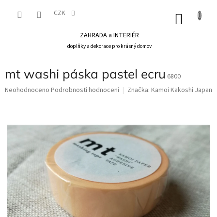
Přejít
na
CZK
NÁKU
obsah
KOŠÍK
ZAHRADA a INTERIÉR
doplňky a dekorace pro krásný domov
mt washi páska pastel ecru
6800
Průměrné
Neohodnoceno
Podrobnosti hodnocení
Značka:
Kamoi Kakoshi Japan
hodnocení
produktu
je
0,0
z
5
hvězdiček.