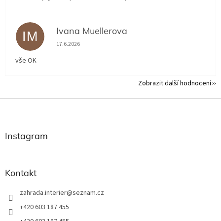
Ivana Muellerova
IM
Hodnocení obchodu je 5 z 5 hvězdiček.
17.6.2026
vše OK
Zobrazit další hodnocení
Z
á
p
a
Instagram
t
í
Kontakt
zahrada.interier
@
seznam.cz
+420 603 187 455