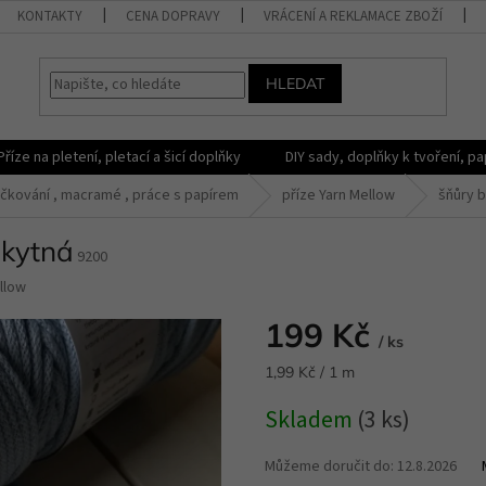
KONTAKTY
CENA DOPRAVY
VRÁCENÍ A REKLAMACE ZBOŽÍ
HLEDAT
Příze na pletení, pletací a šicí doplňky
DIY sady, doplňky k tvoření, pap
čkování , macramé , práce s papírem
příze Yarn Mellow
šňůry 
nkytná
9200
llow
199 Kč
/ ks
Měrná
1,99 Kč / 1 m
cena:
Skladem
(3 ks)
Můžeme doručit do:
12.8.2026