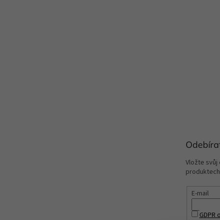
Odebíra
Vložte svůj
produktech
E-mail
GDPR o