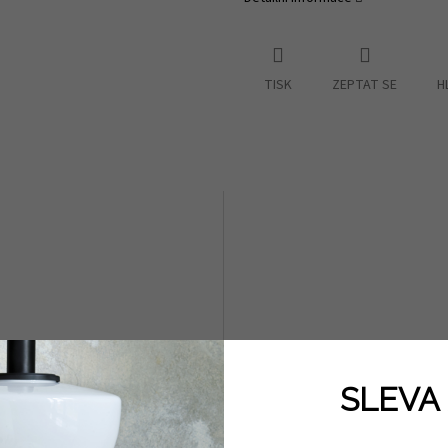
TISK
ZEPTAT SE
H
SLEVA 
na háčkování Soul Wool
Jehlice 2 kusy dlouhé 40 cm 
ový různé velikosti
velikosti