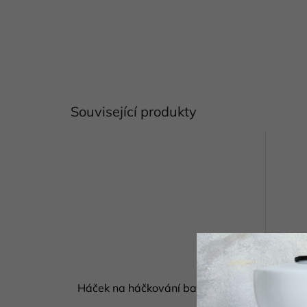
Související produkty
Háček na háčkování bambus
Háček 
bambus