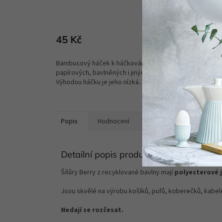
Skladem
(2 ks)
45 Kč
15
od
DETAIL
Bambusový háček k háčkování z
Háčky z
papírových, bavlněných i jiných přízí.
i papíro
Výhodou háčku je jeho nízká...
příjemný
Popis
Hodnocení
Diskuze
Detailní popis produktu
Šňůry Berry z recyklované bavlny mají
polyesterové 
Jsou skvělé na výrobu košíků, pufů, koberečků, kab
Nedají se rozčesat.