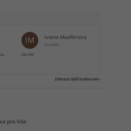
Ivana Muellerova
IM
 5 z 5 hvězdiček.
Hodnocení obchodu je 5 z 5 hvězdiček.
17.6.2026
no,
vše OK
Zobrazit další hodnocení
ce pro Vás