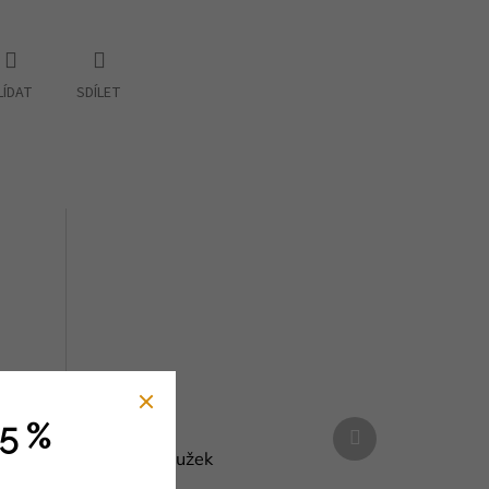
LÍDAT
SDÍLET
Další
5 %
produkt
různé
Dřevěný kroužek