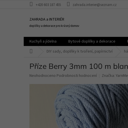
Přejít
+420 603 187 455
zahrada.interier@seznam.cz
na
obsah
ZAHRADA a INTERIÉR
doplňky a dekorace pro krásný domov
Kuchyň a jídelna
Bytové doplňky a dekorace
Domů
DIY sady, doplňky k tvoření, papírnictví
há
Příze Berry 3mm 100 m bla
Průměrné
Neohodnoceno
Podrobnosti hodnocení
Značka:
YarnMe
hodnocení
produktu
je
0,0
z
5
hvězdiček.