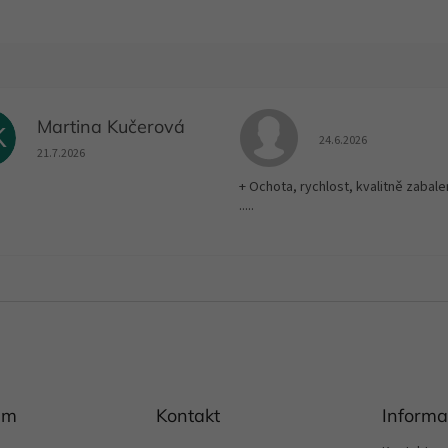
Martina Kučerová
K
Hodnocení obchodu je
24.6.2026
Hodnocení obchodu je 5 z 5 hvězdiček.
21.7.2026
+ Ochota, rychlost, kvalitně zabale
.....
am
Kontakt
Informa