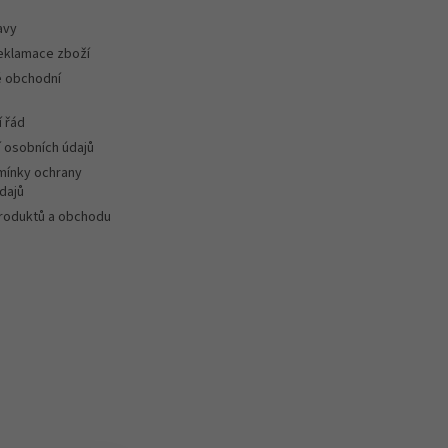
avy
reklamace zboží
 obchodní
 řád
 osobních údajů
ínky ochrany
dajů
roduktů a obchodu