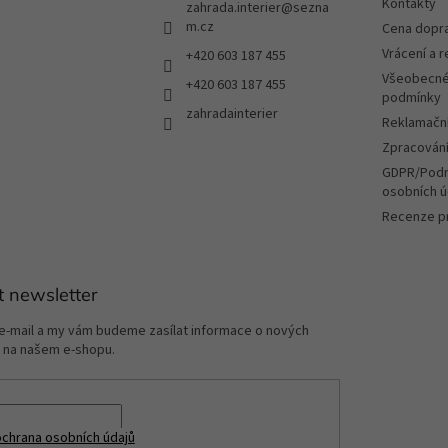
Kontakty
zahrada.interier
@
sezna
m.cz
Cena dopr
Vrácení a 
+420 603 187 455
Všeobecné
+420 603 187 455
podmínky
zahradainterier
Reklamační
Zpracování
GDPR/Podm
osobních ú
Recenze p
t newsletter
 e-mail a my vám budeme zasílat informace o nových
 na našem e-shopu.
chrana osobních údajů