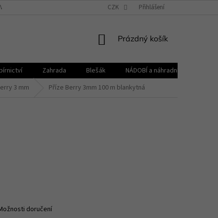
VŠEOBECNÉ OBCHODNÍ PODMÍNKY
CZK
REKLAMAČNÍ ŘÁD
Přihlášení
ZPRACOVÁNÍ 
NÁKUPNÍ
Prázdný košík
KOŠÍK
írnictví
Zahrada
Blešák
NÁDOBÍ a náhradní díly KELOmat
berry 3 mm
Příze Berry 3mm 100 m blankytná
Možnosti doručení