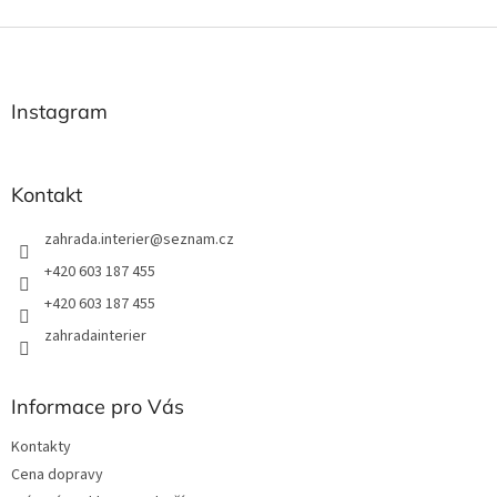
Z
á
p
a
Instagram
t
í
Kontakt
zahrada.interier
@
seznam.cz
+420 603 187 455
+420 603 187 455
zahradainterier
Informace pro Vás
Kontakty
Cena dopravy