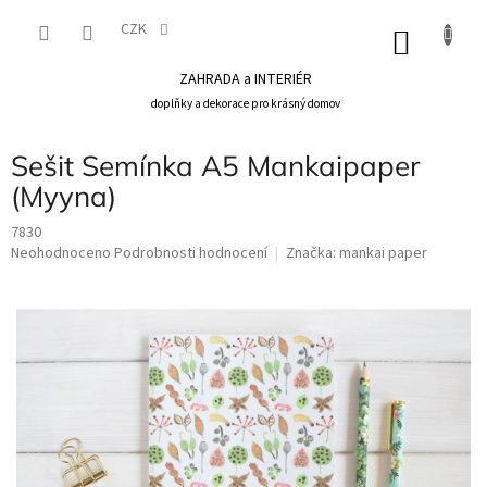
Přejít
na
CZK
NÁKU
obsah
KOŠÍK
ZAHRADA a INTERIÉR
doplňky a dekorace pro krásný domov
Sešit Semínka A5 Mankaipaper
(Myyna)
7830
Průměrné
Neohodnoceno
Podrobnosti hodnocení
Značka:
mankai paper
hodnocení
produktu
je
0,0
z
5
hvězdiček.