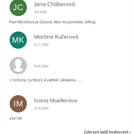
Jana Cháberová
JC
Hodnocení obchodu je 5 z 5 hvězdiček.
4.8.2026
Paní Mišoňová je úžasná. Moc mi pomohla. Děkuji.
Martina Kučerová
MK
Hodnocení obchodu je 5 z 5 hvězdiček.
21.7.2026
Hodnocení obchodu je 5 z 5 hvězdiček.
24.6.2026
+ Ochota, rychlost, kvalitně zabaleno, .....
Ivana Muellerova
IM
Hodnocení obchodu je 5 z 5 hvězdiček.
17.6.2026
vše OK
Zobrazit další hodnocení