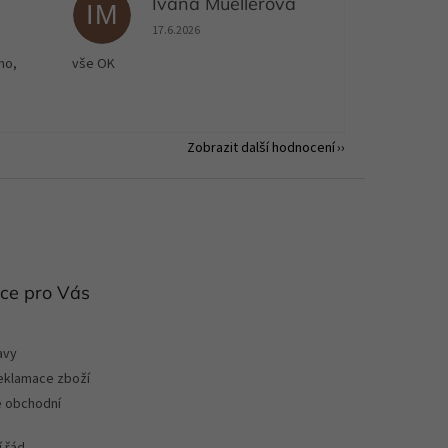
Ivana Muellerova
IM
 5 z 5 hvězdiček.
Hodnocení obchodu je 5 z 5 hvězdiček.
17.6.2026
no,
vše OK
Zobrazit další hodnocení
ce pro Vás
avy
reklamace zboží
 obchodní
 řád