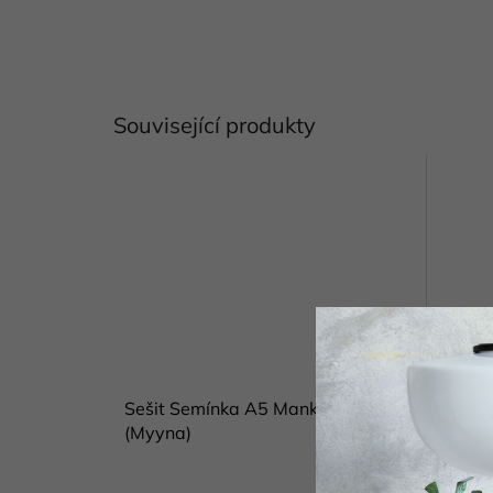
Související produkty
Sešit Semínka A5 Mankaipaper
Washi
(Myyna)
Manka
Skladem
(1 ks)