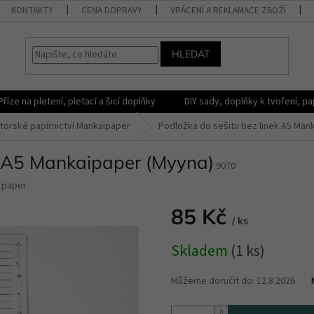
KONTAKTY
CENA DOPRAVY
VRÁCENÍ A REKLAMACE ZBOŽÍ
HLEDAT
Příze na pletení, pletací a šicí doplňky
DIY sady, doplňky k tvoření, pap
torské papírnictví Mankaipaper
Podložka do sešitu bez linek A5 Man
k A5 Mankaipaper (Myyna)
9070
 paper
85 Kč
/ ks
Měrná
Skladem
(1 ks)
cena:
Můžeme doručit do:
12.8.2026