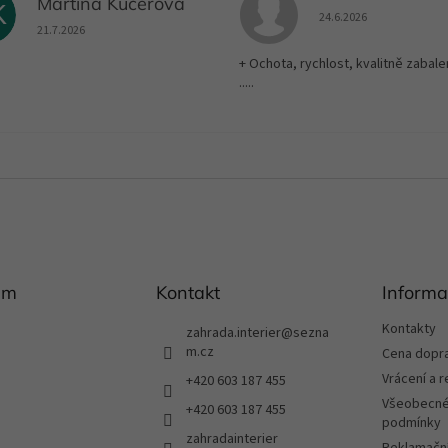
Martina Kučerová
K
Hodnocení obchodu je
24.6.2026
Hodnocení obchodu je 5 z 5 hvězdiček.
21.7.2026
+ Ochota, rychlost, kvalitně zabale
.....
am
Kontakt
Informa
Kontakty
zahrada.interier
@
sezna
m.cz
Cena dopr
Vrácení a 
+420 603 187 455
Všeobecné
+420 603 187 455
podmínky
zahradainterier
Reklamační