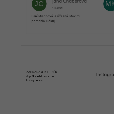
Jana Cháberová
JC
M
Hodnocení obchodu je 5 z 5 hvězdiček.
4.8.2026
Paní Mišoňová je úžasná. Moc mi
pomohla. Děkuji.
Z
á
p
a
t
ZAHRADA a INTERIÉR
Instagr
í
doplňky a dekorace pro
krásný domov