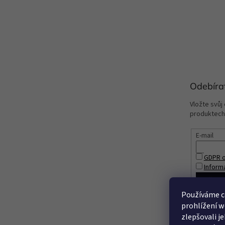
Odebíra
Vložte svůj
produktech
E-mail
GDPR o
Inform
PŘIHL
Používáme c
prohlížení w
zlepšovali j