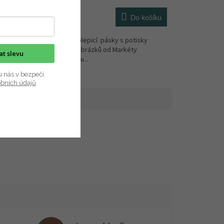
95 Kč
košíku
Do košíku
ky
Originální samolepicí pásky s potisky
akvarelových obrázků od Markéty
kat slevu
Jinochové. Jsou...
u nás v bezpečí.
obních údajů