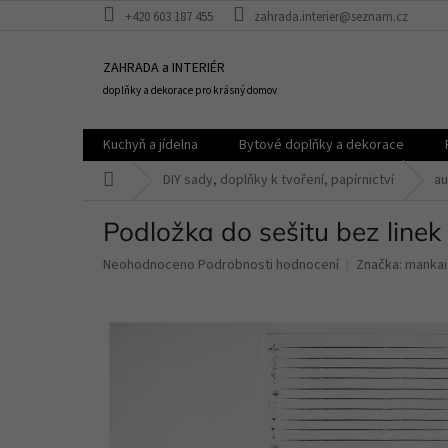
Přejít
+420 603 187 455
zahrada.interier@seznam.cz
na
obsah
ZAHRADA a INTERIÉR
doplňky a dekorace pro krásný domov
Kuchyň a jídelna
Bytové doplňky a dekorace
Domů
DIY sady, doplňky k tvoření, papírnictví
au
Podložka do sešitu bez line
Průměrné
Neohodnoceno
Podrobnosti hodnocení
Značka:
mankai
hodnocení
produktu
je
0,0
z
5
hvězdiček.