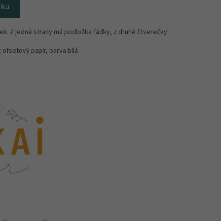
íku
ek. Z jedné strany má podložka řádky, z druhé čtverečky.
 ofsetový papír, barva bílá