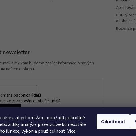
Zpracování
GDPR/Podm
osobních ú
Recenze p
t newsletter
 e-mail a my vám budeme zasílat informace o nových
 na našem e-shopu.
chrana osobních údajů
ace ke zpracování osobních údajů
ÁSIT SE
ookies, abychom Vám umožnili pohodlné
Odmítnout
ebu a díky analýze provozu webu neustále
eho funkce, výkon a použitelnost
.
Více