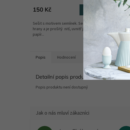
150 Kč
95 K
Do košíku
Sešit s motivem semínek. Sešit má oblé
Originál
hrany a je prošitý nití, uvnitř je recyklovaný
akvarel
papír...
Jinochov
Popis
Hodnocení
Diskuze
Detailní popis produktu
Popis produktu není dostupný