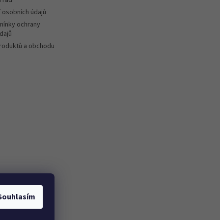
 osobních údajů
ínky ochrany
dajů
roduktů a obchodu
Souhlasím