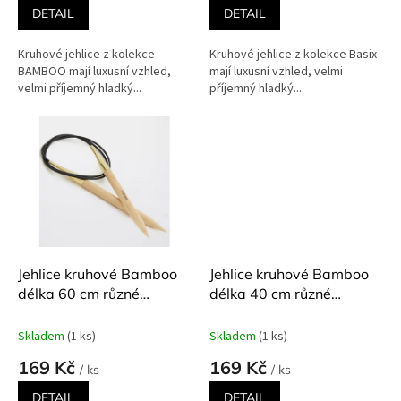
DETAIL
DETAIL
Kruhové jehlice z kolekce
Kruhové jehlice z kolekce Basix
BAMBOO mají luxusní vzhled,
mají luxusní vzhled, velmi
velmi příjemný hladký...
příjemný hladký...
Jehlice kruhové Bamboo
Jehlice kruhové Bamboo
délka 60 cm různé
délka 40 cm různé
velikosti
velikosti
Skladem
(1 ks)
Skladem
(1 ks)
169 Kč
169 Kč
/ ks
/ ks
DETAIL
DETAIL