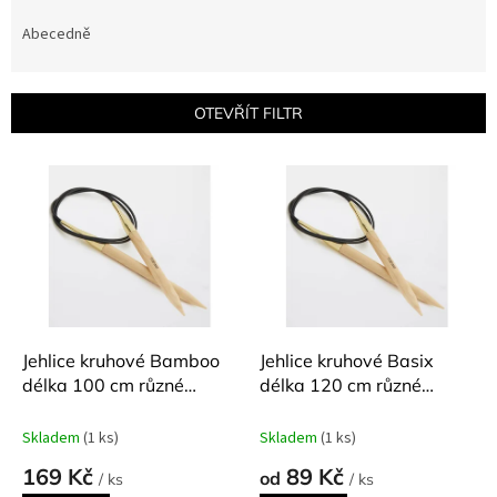
z
e
Abecedně
n
í
p
OTEVŘÍT FILTR
r
o
V
d
ý
u
p
k
i
t
s
ů
p
r
o
d
Jehlice kruhové Bamboo
Jehlice kruhové Basix
u
délka 100 cm různé
délka 120 cm různé
k
velikosti
velikosti
t
Skladem
(1 ks)
Skladem
(1 ks)
ů
169 Kč
89 Kč
od
/ ks
/ ks