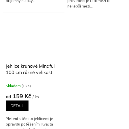
příjemný hladký...
provedení je řadí mezi to
nejlepší mezi...
Jehlice kruhové Mindful
100 cm různé velikosti
Skladem
(1 ks)
159 Kč
od
/ ks
DETAIL
Pletení s těmito jehlicemi je
opravdu potěšením. Kvalita