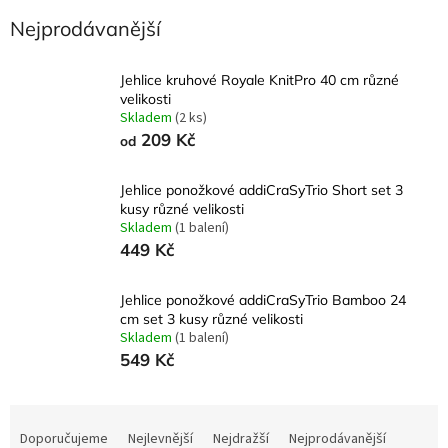
Nejprodávanější
Jehlice kruhové Royale KnitPro 40 cm různé
velikosti
Skladem
(2 ks)
209 Kč
od
Jehlice ponožkové addiCraSyTrio Short set 3
kusy různé velikosti
Skladem
(1 balení)
449 Kč
Jehlice ponožkové addiCraSyTrio Bamboo 24
cm set 3 kusy různé velikosti
Skladem
(1 balení)
549 Kč
Ř
a
Doporučujeme
Nejlevnější
Nejdražší
Nejprodávanější