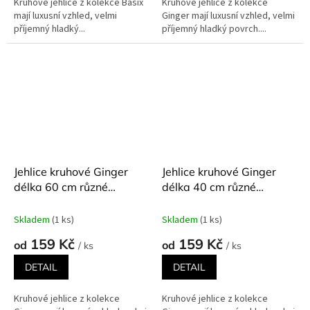
Kruhové jehlice z kolekce Basix
Kruhové jehlice z kolekce
mají luxusní vzhled, velmi
Ginger mají luxusní vzhled, velmi
příjemný hladký...
příjemný hladký povrch....
Jehlice kruhové Ginger
Jehlice kruhové Ginger
délka 60 cm různé
délka 40 cm různé
velikosti
velikosti
Skladem
(1 ks)
Skladem
(1 ks)
159 Kč
159 Kč
od
od
/ ks
/ ks
DETAIL
DETAIL
Kruhové jehlice z kolekce
Kruhové jehlice z kolekce