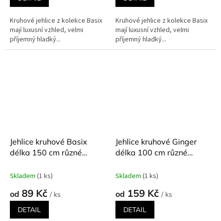
Kruhové jehlice z kolekce Basix
Kruhové jehlice z kolekce Basix
mají luxusní vzhled, velmi
mají luxusní vzhled, velmi
příjemný hladký...
příjemný hladký...
Jehlice kruhové Basix
Jehlice kruhové Ginger
délka 150 cm různé
délka 100 cm různé
velikosti
velikosti
Skladem
(1 ks)
Skladem
(1 ks)
89 Kč
159 Kč
od
od
/ ks
/ ks
DETAIL
DETAIL