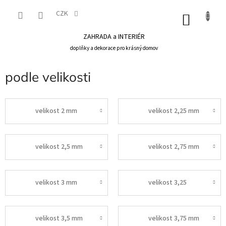
Přejít
na
CZK
NÁKU
obsah
KOŠÍK
ZAHRADA a INTERIÉR
doplňky a dekorace pro krásný domov
podle velikosti
velikost 2 mm
velikost 2,25 mm
velikost 2,5 mm
velikost 2,75 mm
velikost 3 mm
velikost 3,25
velikost 3,5 mm
velikost 3,75 mm