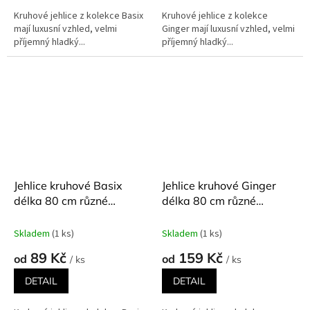
Kruhové jehlice z kolekce Basix
Kruhové jehlice z kolekce
mají luxusní vzhled, velmi
Ginger mají luxusní vzhled, velmi
příjemný hladký...
příjemný hladký...
Jehlice kruhové Basix
Jehlice kruhové Ginger
délka 80 cm různé
délka 80 cm různé
velikosti
velikosti
Skladem
(1 ks)
Skladem
(1 ks)
89 Kč
159 Kč
od
od
/ ks
/ ks
DETAIL
DETAIL