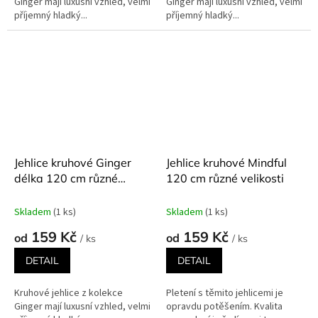
Ginger mají luxusní vzhled, velmi
Ginger mají luxusní vzhled, velmi
příjemný hladký...
příjemný hladký...
Jehlice kruhové Ginger
Jehlice kruhové Mindful
délka 120 cm různé
120 cm různé velikosti
velikosti
Skladem
(1 ks)
Skladem
(1 ks)
159 Kč
159 Kč
od
od
/ ks
/ ks
DETAIL
DETAIL
Kruhové jehlice z kolekce
Pletení s těmito jehlicemi je
Ginger mají luxusní vzhled, velmi
opravdu potěšením. Kvalita