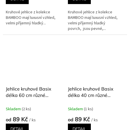
Kruhové jehlice z kolekce
Kruhové jehlice z kolekce
BAMBOO mají luxusní vzhled,
BAMBOO mají luxusní vzhled,
velmi příjemný hladký...
velmi příjemný hladký
povrch, jsou pevné,...
Jehlice kruhové Basix
Jehlice kruhové Basix
délka 60 cm různé
délka 40 cm různé
velikosti
velikosti
Skladem
(2 ks)
Skladem
(1 ks)
89 Kč
89 Kč
od
od
/ ks
/ ks
DETAIL
DETAIL