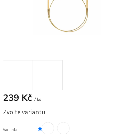
239 Kč
/ ks
Měrná
Zvolte variantu
cena:
Varianta