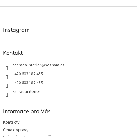
Z
á
p
a
Instagram
t
í
Kontakt
zahrada.interier
@
seznam.cz
+420 603 187 455
+420 603 187 455
zahradainterier
Informace pro Vás
Kontakty
Cena dopravy