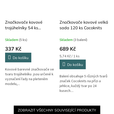
Značkovače kovové
Značkovače kovové velká
trojúhelníky 54 ks
sada 120 ks Cocoknits
Cocoknits
Skladem
(5 ks)
Skladem
(3 balení)
337 Kč
689 Kč
Měrná
5,74 Kč / 1 ks
Do košíku
cena:
Do košíku
Kovové barevné značkovače ve
tvaru trojúhelníku jsou určené k
Balení obsahuje 5 různých tvarů
vyznačení řady na pleteném
značek Cocoknits na přízi a
modelu,...
jehlice, každý tvar po 24
kusech....
ZOBRAZIT VŠECHNY SOUVISEJÍCÍ PRODUKTY