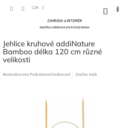
Přejít
na
CZK
NÁKU
obsah
KOŠÍK
ZAHRADA a INTERIÉR
doplňky a dekorace pro krásný domov
Jehlice kruhové addiNature
Bamboo délka 120 cm různé
velikosti
Průměrné
Neohodnoceno
Podrobnosti hodnocení
Značka:
Addi
hodnocení
produktu
je
0,0
z
5
hvězdiček.