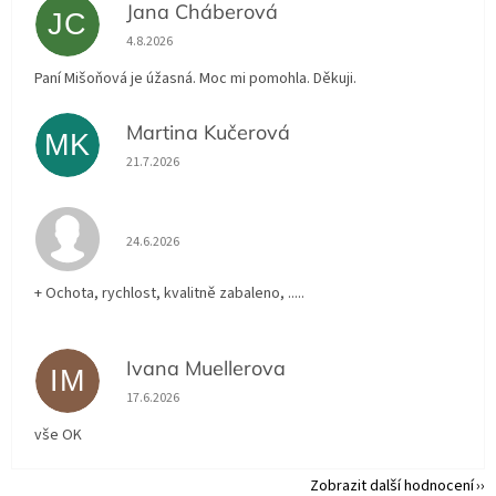
Jana Cháberová
JC
Hodnocení obchodu je 5 z 5 hvězdiček.
4.8.2026
Paní Mišoňová je úžasná. Moc mi pomohla. Děkuji.
Martina Kučerová
MK
Hodnocení obchodu je 5 z 5 hvězdiček.
21.7.2026
Hodnocení obchodu je 5 z 5 hvězdiček.
24.6.2026
+ Ochota, rychlost, kvalitně zabaleno, .....
Ivana Muellerova
IM
Hodnocení obchodu je 5 z 5 hvězdiček.
17.6.2026
vše OK
Zobrazit další hodnocení