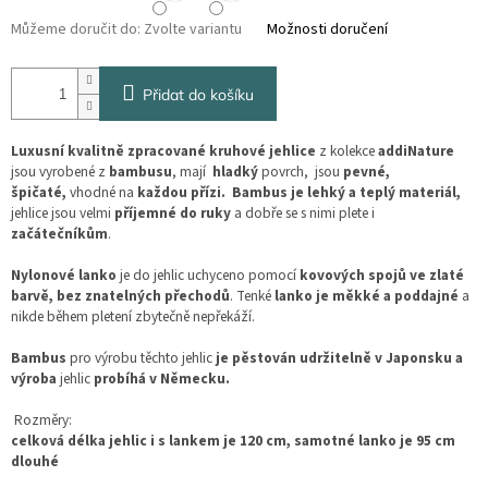
Můžeme doručit do:
Zvolte variantu
Možnosti doručení
Přidat do košíku
Luxusní kvalitně zpracované kruhové jehlice
z kolekce
addiNature
jsou vyrobené z
bambusu
, mají
hladký
povrch, jsou
pevné,
špičaté,
vhodné na
každou přízi. Bambus je lehký a teplý materiál,
jehlice jsou
velmi
příjemné do ruky
a dobře se s nimi plete i
začátečníkům
.
Nylonové lanko
je do jehlic uchyceno pomocí
kovových spojů ve zlaté
barvě, bez znatelných přechodů
. Tenké
lanko je měkké a poddajné
a
nikde během pletení zbytečně nepřekáží.
Bambus
pro výrobu těchto jehlic
je pěstován udržitelně v Japonsku a
výroba
jehlic
probíhá v Německu.
Rozměry:
celková délka jehlic i s lankem je 120 cm, samotné lanko je 95 cm
dlouhé