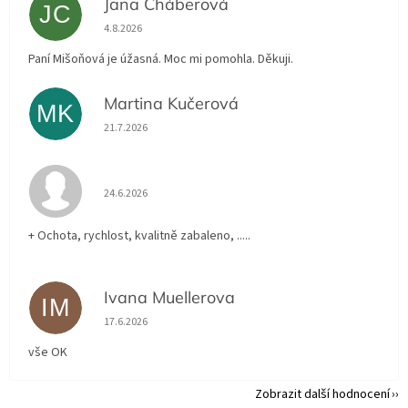
Jana Cháberová
JC
Hodnocení obchodu je 5 z 5 hvězdiček.
4.8.2026
Paní Mišoňová je úžasná. Moc mi pomohla. Děkuji.
Martina Kučerová
MK
Hodnocení obchodu je 5 z 5 hvězdiček.
21.7.2026
Hodnocení obchodu je 5 z 5 hvězdiček.
24.6.2026
+ Ochota, rychlost, kvalitně zabaleno, .....
Ivana Muellerova
IM
Hodnocení obchodu je 5 z 5 hvězdiček.
17.6.2026
vše OK
Zobrazit další hodnocení