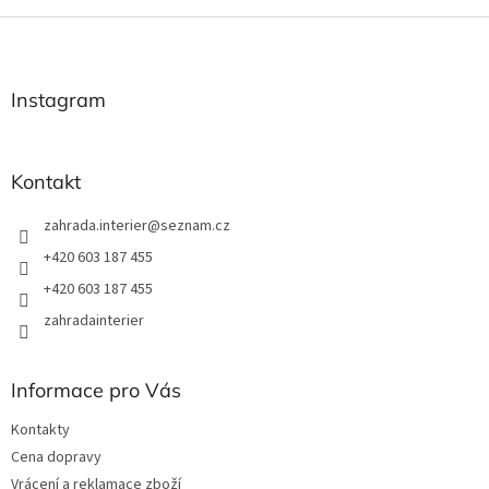
Z
á
p
a
Instagram
t
í
Kontakt
zahrada.interier
@
seznam.cz
+420 603 187 455
+420 603 187 455
zahradainterier
Informace pro Vás
Kontakty
Cena dopravy
Vrácení a reklamace zboží