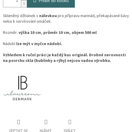
Přidat do košíku
Skleněný džbánek s
nálevkou
pro přípravu marinád, překapávané kávy
nebo k servírování omáček.
Rozměr:
výška 10 cm, průměr 10 cm, objem 500 ml
Nádobí
lze mýt v myčce nádobí.
Vzhledem k ruční práci je každý kus originál. Drobné nerovnosti
na povrchu skla (bublinky a rýhy) nejsou vadou výrobku.
ZEPTAT SE
HLÍDAT
SDÍLET