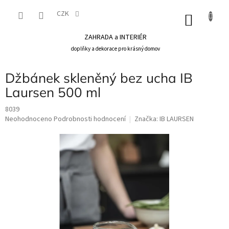
Přejít
na
CZK
NÁKU
obsah
KOŠÍK
ZAHRADA a INTERIÉR
doplňky a dekorace pro krásný domov
Džbánek skleněný bez ucha IB
Laursen 500 ml
8039
Průměrné
Neohodnoceno
Podrobnosti hodnocení
Značka:
IB LAURSEN
hodnocení
produktu
je
0,0
z
5
hvězdiček.