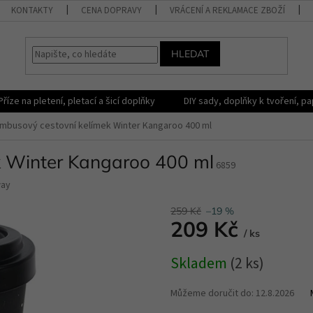
KONTAKTY
CENA DOPRAVY
VRÁCENÍ A REKLAMACE ZBOŽÍ
HLEDAT
Příze na pletení, pletací a šicí doplňky
DIY sady, doplňky k tvoření, pap
mbusový cestovní kelímek Winter Kangaroo 400 ml
k Winter Kangaroo 400 ml
6859
ay
259 Kč
–19 %
209 Kč
/ ks
Měrná
Skladem
(2 ks)
cena:
Můžeme doručit do:
12.8.2026