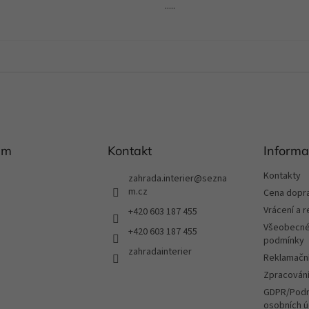
.....
am
Kontakt
Informa
Kontakty
zahrada.interier
@
sezna
m.cz
Cena dopr
Vrácení a 
+420 603 187 455
Všeobecné
+420 603 187 455
podmínky
zahradainterier
Reklamační
Zpracování
GDPR/Podm
osobních ú