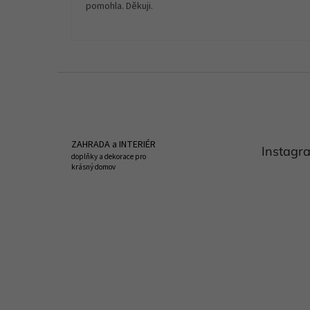
pomohla. Děkuji.
Z
á
p
a
t
ZAHRADA a INTERIÉR
Instagr
í
doplňky a dekorace pro
krásný domov