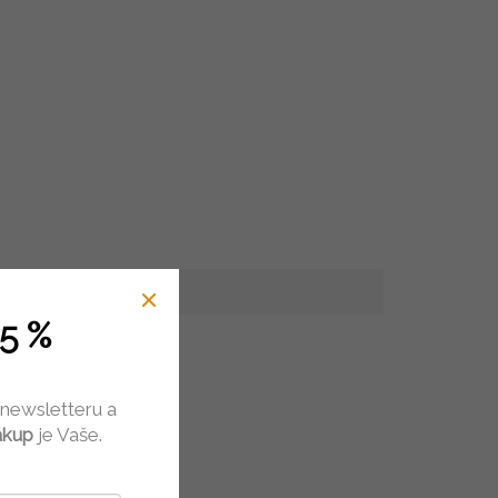
5 %
 newsletteru a
ákup
je Vaše.