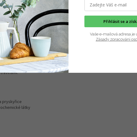
 z přírodních materiálů, které neznečišťují naši planetu a nejsou nebez
. Doba použití takového kelímku je 30 minut, jeho rozložitelnost více jak 4
Přihlásit se a zís
planetu. Jsou opakovatelně použitelné, krásné a plně rozložitelné. Kelím
Vaše e-mailová adresa je 
Zásady zpracování os
ří mezi trávy. Dá se ohnout ale ne zlomit. Uvnitř je dutý. Roste velice ryc
osti.
a rozložitelný v přírodě. Zbylých 40% materiálu představuje přírodní pojidlo
tvar a aby bylo dosaženo co nejdelší životnosti výrobku. Tato pryskyřic
travinami.
a pryskyřice
trochemické látky