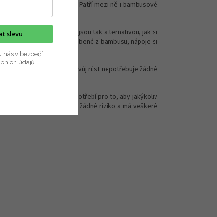
pečné pro lidi ani zvířata. Patří mezi ně i bambusové
50 let. Kelímky z bambusu jsou tak alternativou, jak si
kat slevu
ek i samotné víčko jsou vyrobené z bambusu, nápoje si
u nás v bezpečí.
obních údajů
hle (až 60 cm za den), pro svůj růst nepotřebuje žádné
 - pryskyřici, která je zapotřebí pro to, aby jakýkoliv
e pro přírodu nepředstavuje žádné riziko a má veškeré