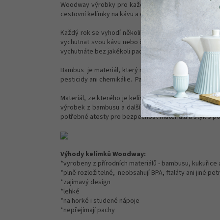
Woodway výrobky pro každodenní použití jsou vyrobené
cestovní kelímky na kávu a čaj.
Každý rok se vyhodí několik miliard plastových kelímků
vychutnat svou kávu nebo čaj a nezatěžovat tím naši 
vychutnáte bez jakékoli pachuti.
Bambus je materiál, který nemá v přírodě obdobu - pat
pesticidy ani chemikálie. Patří tak k materiálu budoucn
Materiál, ze kterého je kelímek vyroben, je z 60% zcel
výrobek z bambusu a dalších přírodních složek držel 
potřebné atesty pro bezpečnost materiálu a styk s po
Výhody kelímků Woodway:
*vyrobeny z přírodních materiálů - bambusu, kukuřice 
*plně rozložitelné, neobsahují BPA, ftaláty ani jiné pe
*zajímavý design
*lehké
*na horké i studené nápoje
*nepřejímají pachy