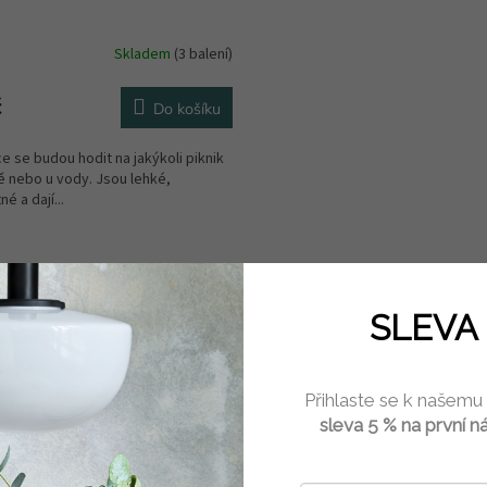
Skladem
(3 balení)
č
Do košíku
ce se budou hodit na jakýkoli piknik
ě nebo u vody. Jsou lehké,
é a dají...
SLEVA 
Přihlaste se k našemu
sleva 5 % na první n