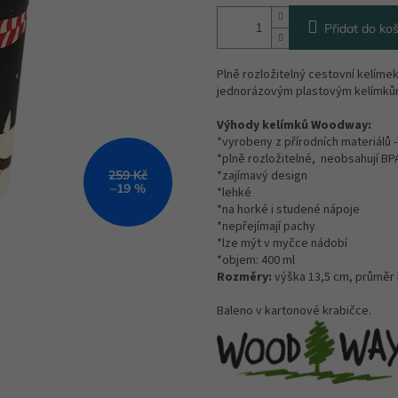
Přidat do koš
Plně rozložitelný cestovní kelímek
jednorázovým plastovým kelímk
Výhody kelímků Woodway:
*vyrobeny z přírodních materiálů 
*plně rozložitelné, neobsahují BPA
259 Kč
*zajímavý design
–19 %
*lehké
*na horké i studené nápoje
*nepřejímají pachy
*lze mýt v myčce nádobí
*objem: 400 ml
Rozměry:
výška 13,5 cm, průměr k
Baleno v kartonové krabičce.