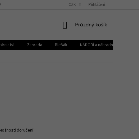
VŠEOBECNÉ OBCHODNÍ PODMÍNKY
CZK
REKLAMAČNÍ ŘÁD
Přihlášení
ZPRACOVÁNÍ 
NÁKUPNÍ
Prázdný košík
KOŠÍK
írnictví
Zahrada
Blešák
NÁDOBÍ a náhradní díly KELOmat
Možnosti doručení