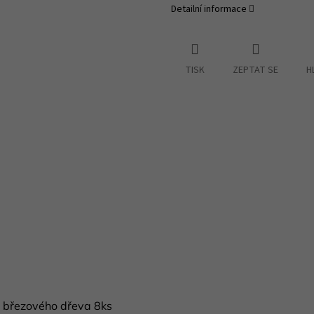
Detailní informace
TISK
ZEPTAT SE
H
z březového dřeva 8ks