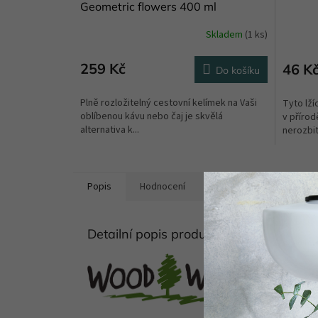
Geometric flowers 400 ml
Skladem
(1 ks)
259 Kč
46 K
Do košíku
Plně rozložitelný cestovní kelímek na Vaši
Tyto lží
oblíbenou kávu nebo čaj je skvělá
v přírod
alternativa k...
nerozbitn
Popis
Hodnocení
Diskuze
Detailní popis produktu