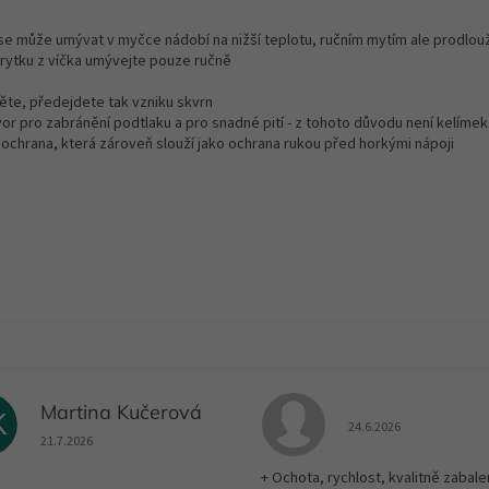
e může umývat v myčce nádobí na nižší teplotu, ručním mytím ale prodlouží
rytku z víčka umývejte pouze ručně
něte, předejdete tak vzniku skvrn
or pro zabránění podtlaku a pro snadné pití - z tohoto důvodu není kelíme
 ochrana, která zároveň slouží jako ochrana rukou před horkými nápoji
Martina Kučerová
K
Hodnocení obchodu je
24.6.2026
Hodnocení obchodu je 5 z 5 hvězdiček.
21.7.2026
+ Ochota, rychlost, kvalitně zabale