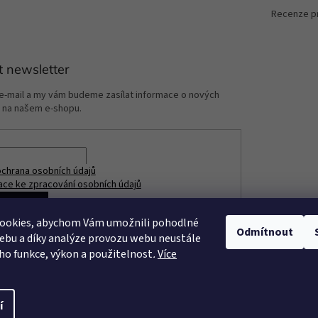
Recenze p
t newsletter
 e-mail a my vám budeme zasílat informace o nových
 na našem e-shopu.
chrana osobních údajů
ace ke zpracování osobních údajů
ÁSIT SE
ookies, abychom Vám umožnili pohodlné
Odmítnout
ebu a díky analýze provozu webu neustále
eho funkce, výkon a použitelnost
.
Více
í
razena.
Upravit nastavení cookies