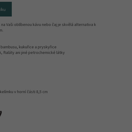
íku
 na Vaši oblíbenou kávu nebo čaj je skvělá alternativa k
ům.
- bambusu, kukuřice a pryskyřice
, ftaláty ani jiné petrochemické látky
elímku v horní části 8,5 cm