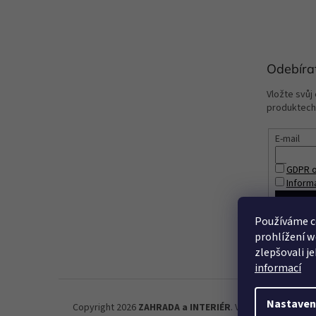
Odebíra
Vložte svůj
produktech
E-mail
GDPR o
Inform
PŘIHL
Používáme c
prohlížení w
zlepšovali j
informací
Nastaven
Copyright 2026
ZAHRADA a INTERIÉR
. Všechna práva vyh