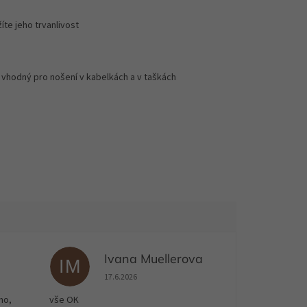
te jeho trvanlivost
k vhodný pro nošení v kabelkách a v taškách
Ivana Muellerova
IM
 5 z 5 hvězdiček.
Hodnocení obchodu je 5 z 5 hvězdiček.
17.6.2026
no,
vše OK