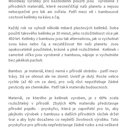
Woodway výrobky pro každodenní použití jsou vyrobené z
přírodních materiálů, které neznečišťují naši planetu a nejsou
nebezpečné pro lidi ani zvířata. Patří mezi ně i bambusové
cestovní kelímky na kávu a čaj.
Každý rok se vyhodí několik miliard plastových kelímků. Doba
použití takového kelímku je 30 minut, jeho rozložitelnost více jak
450 let. Kelímky z bambusu jsou tak alternativou, jak si vychutnat
svou kávu nebo čaj a nezatěžovat tím naši planetu. Jsou
opakovatelně použitelné, krásné a plně rozložitelné. Kelímek i
samotné víčko jsou vyrobené z bambusu, nápoje si vychutnáte
bez jakékoli pachuti.
Bambus je materiál, který nemá v přírodě obdobu - patří mezi
trávy. Dá se ohnout ale ne zlomit. Uvnitř je dutý. Roste velice
rychle (až 60 cm za den), pro svůj růst nepotřebuje žádné
pesticidy ani chemikálie. Patří tak k materiálu budoucnosti.
Materiál, ze kterého je kelímek vyroben, je z 60% zcela
rozložitelný v přírodě. Zbylých 40% materiálu představuje
přírodní pojidlo - pryskyřici, která je zapotřebí pro to, aby
jakýkoliv výrobek z bambusu a dalších přírodních složek držel
tvar a aby bylo dosaženo co nejdelší životnosti výrobku. Tato
pryskyřice pro přírodu nepředstavuje žádné riziko a má veškeré