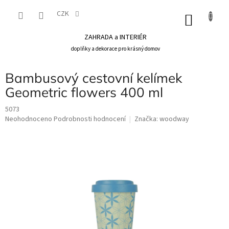
Přejít
na
CZK
NÁKU
obsah
KOŠÍK
ZAHRADA a INTERIÉR
doplňky a dekorace pro krásný domov
Bambusový cestovní kelímek
Geometric flowers 400 ml
5073
Průměrné
Neohodnoceno
Podrobnosti hodnocení
Značka:
woodway
hodnocení
produktu
je
0,0
z
5
hvězdiček.