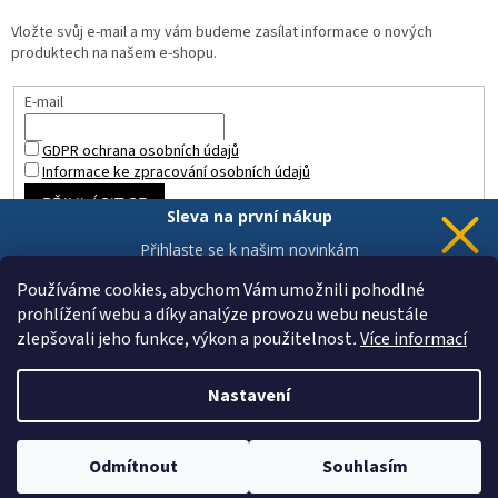
Vložte svůj e-mail a my vám budeme zasílat informace o nových
produktech na našem e-shopu.
E-mail
GDPR ochrana osobních údajů
Informace ke zpracování osobních údajů
PŘIHLÁSIT SE
Sleva na první nákup
Přihlaste se k našim novinkám
a 5% sleva
je Vaše.
Používáme cookies, abychom Vám umožnili pohodlné
prohlížení webu a díky analýze provozu webu neustále
zlepšovali jeho funkce, výkon a použitelnost
.
Více informací
Chci novinky a slevu
Vytvořil Shoptet
Vaše data jsou u nás v bezpečí.
Nastavení
Copyright 2026
ZAHRADA a INTERIÉR
. Všechna práva vyhrazena.
Odmítnout
Souhlasím
Upravit nastavení cookies