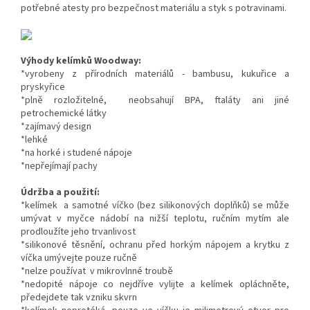
potřebné atesty pro bezpečnost materiálu a styk s potravinami.
Výhody kelímků Woodway:
*vyrobeny z přírodních materiálů - bambusu, kukuřice a
pryskyřice
*plně rozložitelné, neobsahují BPA, ftaláty ani jiné
petrochemické látky
*zajímavý design
*lehké
*na horké i studené nápoje
*nepřejímají pachy
Údržba a použití:
*kelímek a samotné víčko (bez silikonových doplňků) se může
umývat v myčce nádobí na nižší teplotu, ručním mytím ale
prodloužíte jeho trvanlivost
*silikonové těsnění, ochranu před horkým nápojem a krytku z
víčka umývejte pouze ručně
*nelze používat v mikrovlnné troubě
*nedopité nápoje co nejdříve vylijte a kelímek opláchněte,
předejdete tak vzniku skvrn