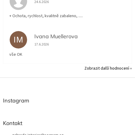
Hodnocení obchodu je 5 z 5 hvězdiček.
24.6.2026
+ Ochota, rychlost, kvalitně zabaleno, .....
Ivana Muellerova
IM
Hodnocení obchodu je 5 z 5 hvězdiček.
17.6.2026
vše OK
Zobrazit další hodnocení
Z
á
p
a
Instagram
t
í
Kontakt