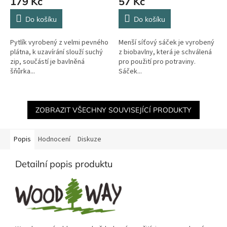
179 Kč
57 Kč
Do košíku
Do košíku
Pytlík vyrobený z velmi pevného
Menší síťový sáček je vyrobený
plátna, k uzavírání slouží suchý
z biobavlny, která je schválená
zip, součástí je bavlněná
pro použití pro potraviny.
šňůrka...
Sáček...
ZOBRAZIT VŠECHNY SOUVISEJÍCÍ PRODUKTY
Popis
Hodnocení
Diskuze
Detailní popis produktu