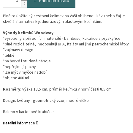
Přidat do košíku
Plně rozložitelný cestovní kelímek na Vaši oblíbenou kávu nebo čaj je
skvělá alternativa k jednorázovým plastovým kelímkům.
Výhody kelímků Woodway:
*vyrobeny z přírodních materiálů - bambusu, kukuřice a pryskyřice
*plně rozložitelné, neobsahují BPA, ftaláty ani jiné petrochemické látky
*zajímavý design
*lehké
*na horké i studené nápoje
*nepřejímají pachy
*lze mýt v myčce nádobí
*objem: 400 ml
Rozměry:
výška 13,5 cm, průměr kelímku v horní části 8,5 cm
Design: květiny - geometrický vzor, modré víčko
Baleno v kartonové krabičce.
Detailní informace