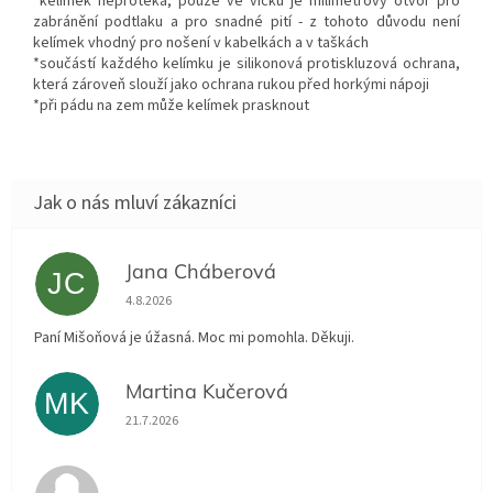
*kelímek neprotéká, pouze ve víčku je milimetrový otvor pro
zabránění podtlaku a pro snadné pití - z tohoto důvodu není
kelímek vhodný pro nošení v kabelkách a v taškách
*součástí každého kelímku je silikonová protiskluzová ochrana,
která zároveň slouží jako ochrana rukou před horkými nápoji
*při pádu na zem může kelímek prasknout
Jana Cháberová
JC
Hodnocení obchodu je 5 z 5 hvězdiček.
4.8.2026
Paní Mišoňová je úžasná. Moc mi pomohla. Děkuji.
Martina Kučerová
MK
Hodnocení obchodu je 5 z 5 hvězdiček.
21.7.2026