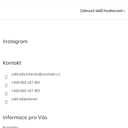
Zobrazit další hodnocení
Z
á
p
a
Instagram
t
í
Kontakt
zahrada.interier
@
seznam.cz
+420 603 187 455
+420 603 187 455
zahradainterier
Informace pro Vás
Kontakty