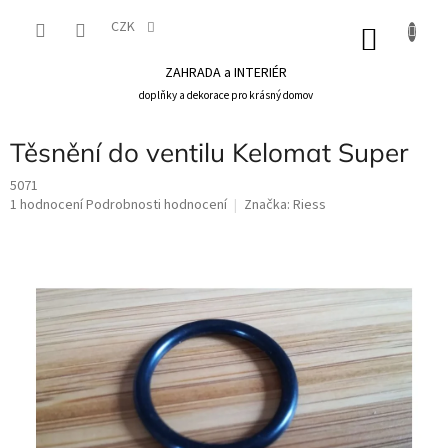
Přejít
na
CZK
NÁKU
obsah
KOŠÍK
ZAHRADA a INTERIÉR
doplňky a dekorace pro krásný domov
Těsnění do ventilu Kelomat Super
5071
Průměrné
1 hodnocení
Podrobnosti hodnocení
Značka:
Riess
hodnocení
produktu
je
5,0
z
5
hvězdiček.