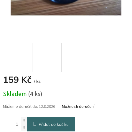
159 Kč
/ ks
Měrná
Skladem
(4 ks)
cena:
Můžeme doručit do:
12.8.2026
Možnosti doručení
Přidat do košíku