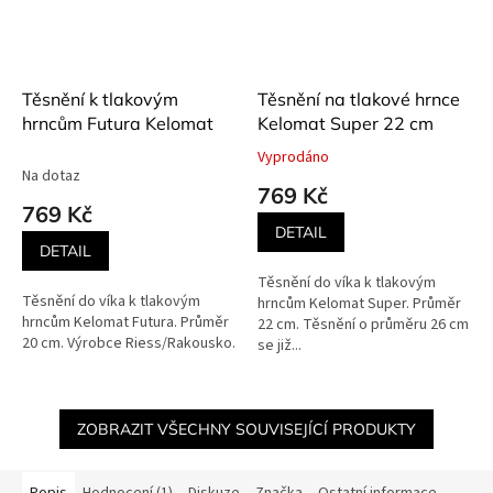
Těsnění k tlakovým
Těsnění na tlakové hrnce
hrncům Futura Kelomat
Kelomat Super 22 cm
Vyprodáno
Průměrné
Na dotaz
hodnocení
769 Kč
produktu
769 Kč
je
DETAIL
5,0
DETAIL
z
Těsnění do víka k tlakovým
5
Těsnění do víka k tlakovým
hrncům Kelomat Super. Průměr
hvězdiček.
hrncům Kelomat Futura. Průměr
22 cm. Těsnění o průměru 26 cm
20 cm. Výrobce Riess/Rakousko.
se již...
ZOBRAZIT VŠECHNY SOUVISEJÍCÍ PRODUKTY
Popis
Hodnocení (1)
Diskuze
Značka
Ostatní informace