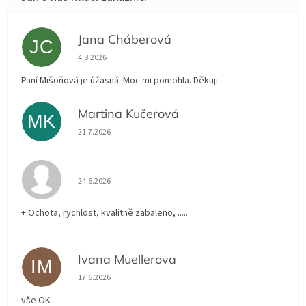
Jana Cháberová
JC
Hodnocení obchodu je 5 z 5 hvězdiček.
4.8.2026
Paní Mišoňová je úžasná. Moc mi pomohla. Děkuji.
Martina Kučerová
MK
Hodnocení obchodu je 5 z 5 hvězdiček.
21.7.2026
Hodnocení obchodu je 5 z 5 hvězdiček.
24.6.2026
+ Ochota, rychlost, kvalitně zabaleno, .....
Ivana Muellerova
IM
Hodnocení obchodu je 5 z 5 hvězdiček.
17.6.2026
vše OK