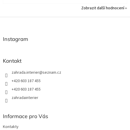
Zobrazit další hodnocení
Z
á
p
a
Instagram
t
í
Kontakt
zahrada.interier
@
seznam.cz
+420 603 187 455
+420 603 187 455
zahradainterier
Informace pro Vás
Kontakty