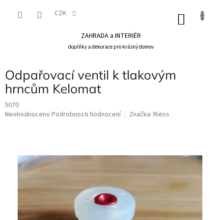
Přejít
na
CZK
NÁKU
obsah
KOŠÍK
ZAHRADA a INTERIÉR
doplňky a dekorace pro krásný domov
Odpařovací ventil k tlakovým
hrncům Kelomat
5070
Průměrné
Neohodnoceno
Podrobnosti hodnocení
Značka:
Riess
hodnocení
produktu
je
0,0
z
5
hvězdiček.