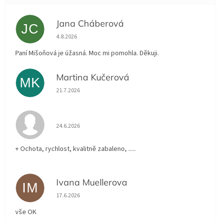
Jana Cháberová
JC
Hodnocení obchodu je 5 z 5 hvězdiček.
4.8.2026
Paní Mišoňová je úžasná. Moc mi pomohla. Děkuji.
Martina Kučerová
MK
Hodnocení obchodu je 5 z 5 hvězdiček.
21.7.2026
Hodnocení obchodu je 5 z 5 hvězdiček.
24.6.2026
+ Ochota, rychlost, kvalitně zabaleno, .....
Ivana Muellerova
IM
Hodnocení obchodu je 5 z 5 hvězdiček.
17.6.2026
vše OK