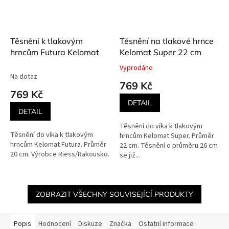
Těsnění k tlakovým
Těsnění na tlakové hrnce
hrncům Futura Kelomat
Kelomat Super 22 cm
Vyprodáno
Průměrné
Na dotaz
hodnocení
769 Kč
produktu
769 Kč
je
DETAIL
5,0
DETAIL
z
Těsnění do víka k tlakovým
5
Těsnění do víka k tlakovým
hrncům Kelomat Super. Průměr
hvězdiček.
hrncům Kelomat Futura. Průměr
22 cm. Těsnění o průměru 26 cm
20 cm. Výrobce Riess/Rakousko.
se již...
ZOBRAZIT VŠECHNY SOUVISEJÍCÍ PRODUKTY
Popis
Hodnocení
Diskuze
Značka
Ostatní informace