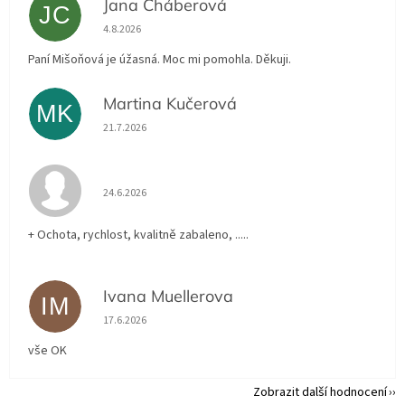
Jana Cháberová
JC
Hodnocení obchodu je 5 z 5 hvězdiček.
4.8.2026
Paní Mišoňová je úžasná. Moc mi pomohla. Děkuji.
Martina Kučerová
MK
Hodnocení obchodu je 5 z 5 hvězdiček.
21.7.2026
Hodnocení obchodu je 5 z 5 hvězdiček.
24.6.2026
+ Ochota, rychlost, kvalitně zabaleno, .....
Ivana Muellerova
IM
Hodnocení obchodu je 5 z 5 hvězdiček.
17.6.2026
vše OK
Zobrazit další hodnocení