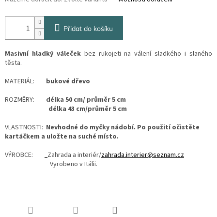
Přidat do košíku
Masivní hladký váleček
bez rukojeti na válení sladkého i slaného
těsta.
MATERIÁL:
bukové dřevo
ROZMĚRY:
délka 50 cm/ průměr 5 cm
délka 43 cm/průměr 5 cm
VLASTNOSTI:
Nevhodné do myčky nádobí. Po použití očistěte
kartáčkem a uložte na suché místo.
VÝROBCE:
Zahrada a interiér/
zahrada.interier@seznam.cz
Vyrobeno v Itálii.