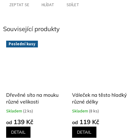
ZEPTAT SE
HLÍDAT
SDÍLET
Související produkty
Poslední kusy
Dřevěné síto na mouku
Váleček na těsto hladký
různé velikosti
různé délky
Skladem
(2 ks)
Skladem
(8 ks)
Průměrné
Průměrné
hodnocení
hodnocení
139 Kč
119 Kč
od
od
produktu
produktu
je
je
DETAIL
DETAIL
5,0
5,0