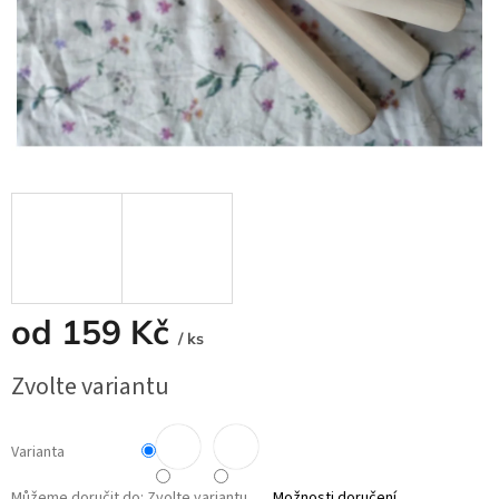
od
159 Kč
/ ks
Měrná
Zvolte variantu
cena:
Varianta
Můžeme doručit do:
Zvolte variantu
Možnosti doručení