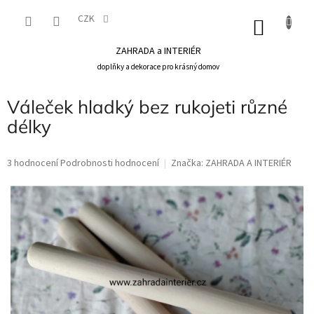
Přejít
na
CZK
NÁKU
obsah
KOŠÍK
ZAHRADA a INTERIÉR
doplňky a dekorace pro krásný domov
Váleček hladký bez rukojeti různé
délky
Průměrné
3 hodnocení
Podrobnosti hodnocení
Značka:
ZAHRADA A INTERIÉR
hodnocení
produktu
je
5,0
z
5
hvězdiček.