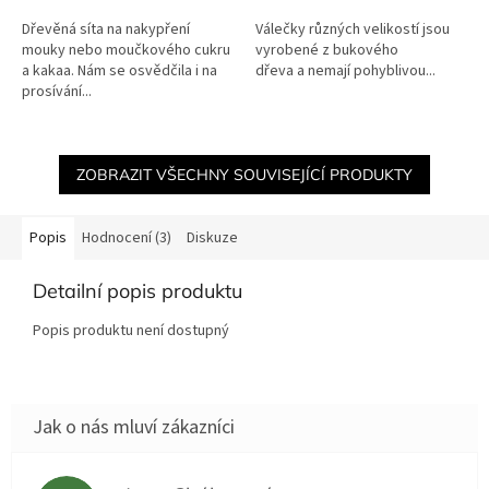
z
z
Dřevěná síta na nakypření
Válečky různých velikostí jsou
5
5
mouky nebo moučkového cukru
vyrobené z bukového
hvězdiček.
hvězdiček.
a kakaa. Nám se osvědčila i na
dřeva a nemají pohyblivou...
prosívání...
ZOBRAZIT VŠECHNY SOUVISEJÍCÍ PRODUKTY
Popis
Hodnocení (3)
Diskuze
Detailní popis produktu
Popis produktu není dostupný