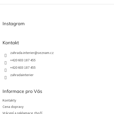
Z
á
p
a
Instagram
t
í
Kontakt
zahrada.interier
@
seznam.cz
+420 603 187 455
+420 603 187 455
zahradainterier
Informace pro Vás
Kontakty
Cena dopravy
Vrácení a reklamace zboží