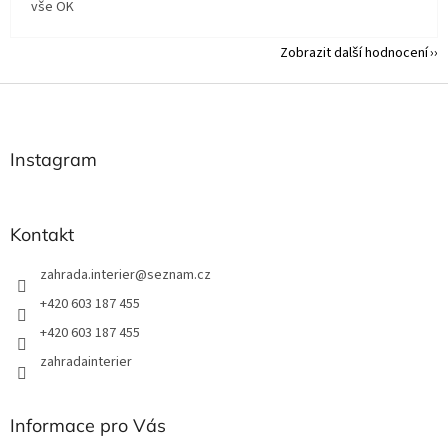
vše OK
Zobrazit další hodnocení
Z
á
p
a
Instagram
t
í
Kontakt
zahrada.interier
@
seznam.cz
+420 603 187 455
+420 603 187 455
zahradainterier
Informace pro Vás