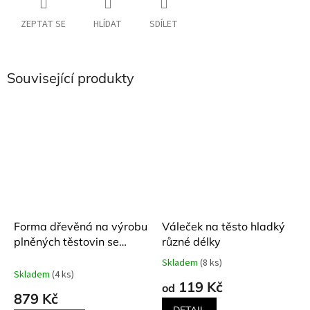
ZEPTAT SE
HLÍDAT
SDÍLET
Související produkty
Forma dřevěná na výrobu
Váleček na těsto hladký
plněných těstovin se
různé délky
vzorem magnolie
Skladem
(8 ks)
Průměrné
Skladem
(4 ks)
hodnocení
119 Kč
od
produktu
879 Kč
je
DETAIL