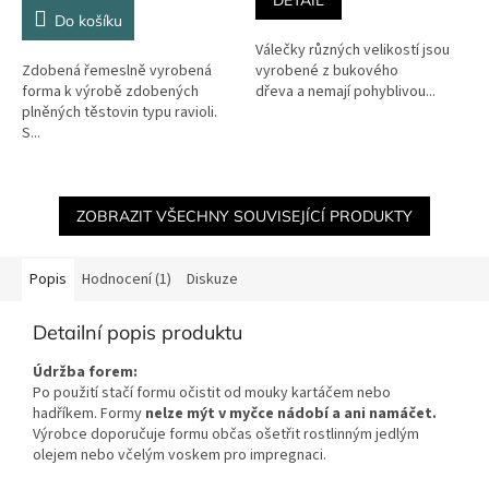
5,0
Do košíku
z
Válečky různých velikostí jsou
5
Zdobená řemeslně vyrobená
vyrobené z bukového
hvězdiček.
forma k výrobě zdobených
dřeva a nemají pohyblivou...
plněných těstovin typu ravioli.
S...
ZOBRAZIT VŠECHNY SOUVISEJÍCÍ PRODUKTY
Popis
Hodnocení (1)
Diskuze
Detailní popis produktu
Údržba forem:
Po použití stačí formu očistit od mouky kartáčem nebo
hadříkem. Formy
nelze mýt v myčce nádobí a ani namáčet.
Výrobce doporučuje formu občas ošetřit rostlinným jedlým
olejem nebo včelým voskem pro impregnaci.