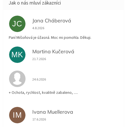
Jana Cháberová
JC
Hodnocení obchodu je 5 z 5 hvězdiček.
4.8.2026
Paní Mišoňová je úžasná. Moc mi pomohla. Děkuji.
Martina Kučerová
MK
Hodnocení obchodu je 5 z 5 hvězdiček.
21.7.2026
Hodnocení obchodu je 5 z 5 hvězdiček.
24.6.2026
+ Ochota, rychlost, kvalitně zabaleno, .....
Ivana Muellerova
IM
Hodnocení obchodu je 5 z 5 hvězdiček.
17.6.2026