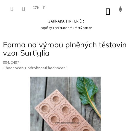
Přejít
na
CZK
NÁKU
obsah
KOŠÍK
ZAHRADA a INTERIÉR
doplňky a dekorace pro krásný domov
Forma na výrobu plněných těstovin
vzor Sartiglia
994/C497
Průměrné
1 hodnocení
Podrobnosti hodnocení
hodnocení
produktu
je
5,0
z
5
hvězdiček.