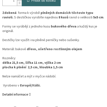
Přidat do košíku
Zdobená
forma k výrobě
plněných domácích těstovin typu
ravioli.
S destičkou vyrobíte najednou
8 kusů
raviol o velikosti
5x5 cm
.
Formy se vyrábějí z jednoho kusu
bukového dřeva
a každý kus je
originál.
Destičky lze využít i na plněné perníčky nebo sušenky.
Materiál: bukové
dřevo, ošetřeno rostlinným olejem
Rozměry:
délka 21,5 cm, šířka 11 cm, výška 2 cm
plocha k plnění 2,5 cm, hloubka 1,5 cm
Nelze namáčet a mýt v myčce nádobí.
Vyrobeno v
Evropě/Itálii.
Detailní informace