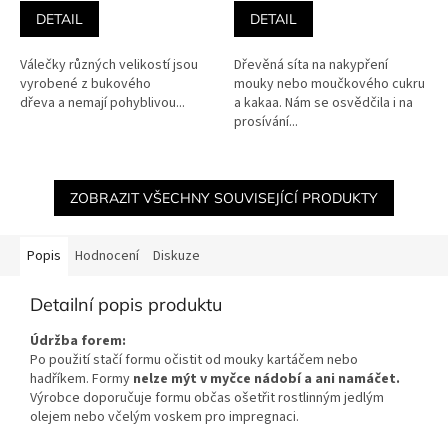
je
je
DETAIL
DETAIL
5,0
5,0
z
z
Válečky různých velikostí jsou
Dřevěná síta na nakypření
5
5
vyrobené z bukového
mouky nebo moučkového cukru
hvězdiček.
hvězdiček.
dřeva a nemají pohyblivou...
a kakaa. Nám se osvědčila i na
prosívání...
ZOBRAZIT VŠECHNY SOUVISEJÍCÍ PRODUKTY
Popis
Hodnocení
Diskuze
Detailní popis produktu
Údržba forem:
Po použití stačí formu očistit od mouky kartáčem nebo
hadříkem. Formy
nelze mýt v myčce nádobí a ani namáčet.
Výrobce doporučuje formu občas ošetřit rostlinným jedlým
olejem nebo včelým voskem pro impregnaci.