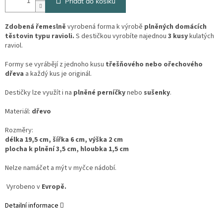
Přidat do košíku
Zdobená řemeslně
vyrobená forma k výrobě
plněných domácích
těstovin typu ravioli.
S destičkou vyrobíte najednou
3 kusy
kulatých
raviol.
Formy se vyrábějí z jednoho kusu
třešňového nebo ořechového
dřeva
a každý kus je originál.
Destičky lze využít i na
plněné perníčky
nebo
sušenky
.
Materiál:
dřevo
Rozměry:
délka 19,5 cm, šířka 6 cm, výška 2 cm
plocha k plnění 3,5 cm, hloubka 1,5 cm
Nelze namáčet a mýt v myčce nádobí.
Vyrobeno v
Evropě.
Detailní informace