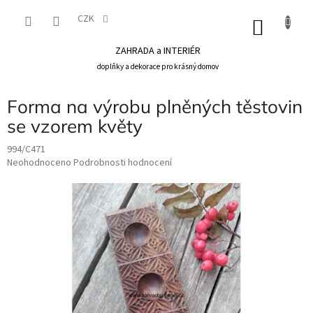
Přejít
na
CZK
NÁKU
obsah
KOŠÍK
ZAHRADA a INTERIÉR
doplňky a dekorace pro krásný domov
Forma na výrobu plněných těstovin
se vzorem květy
994/C471
Průměrné
Neohodnoceno
Podrobnosti hodnocení
hodnocení
produktu
je
0,0
z
5
hvězdiček.