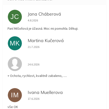
Jana Cháberová
JC
Hodnocení obchodu je 5 z 5 hvězdiček.
4.8.2026
Paní Mišoňová je úžasná. Moc mi pomohla. Děkuji.
Martina Kučerová
MK
Hodnocení obchodu je 5 z 5 hvězdiček.
21.7.2026
Hodnocení obchodu je 5 z 5 hvězdiček.
24.6.2026
+ Ochota, rychlost, kvalitně zabaleno, .....
Ivana Muellerova
IM
Hodnocení obchodu je 5 z 5 hvězdiček.
17.6.2026
vše OK