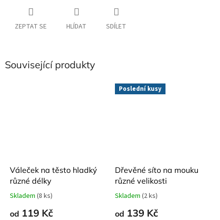
ZEPTAT SE
HLÍDAT
SDÍLET
Související produkty
Poslední kusy
Váleček na těsto hladký
Dřevěné síto na mouku
různé délky
různé velikosti
Skladem
(8 ks)
Skladem
(2 ks)
Průměrné
Průměrné
hodnocení
hodnocení
119 Kč
139 Kč
od
od
produktu
produktu