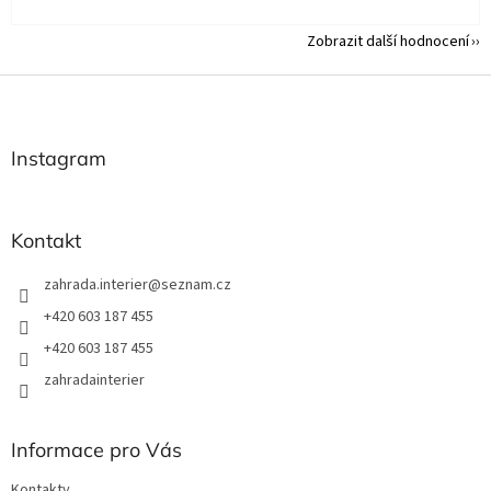
Zobrazit další hodnocení
Z
á
p
a
Instagram
t
í
Kontakt
zahrada.interier
@
seznam.cz
+420 603 187 455
+420 603 187 455
zahradainterier
Informace pro Vás
Kontakty