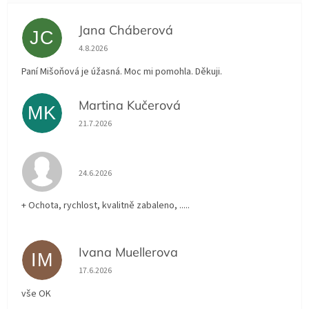
Jana Cháberová
JC
Hodnocení obchodu je 5 z 5 hvězdiček.
4.8.2026
Paní Mišoňová je úžasná. Moc mi pomohla. Děkuji.
Martina Kučerová
MK
Hodnocení obchodu je 5 z 5 hvězdiček.
21.7.2026
Hodnocení obchodu je 5 z 5 hvězdiček.
24.6.2026
+ Ochota, rychlost, kvalitně zabaleno, .....
Ivana Muellerova
IM
Hodnocení obchodu je 5 z 5 hvězdiček.
17.6.2026
vše OK