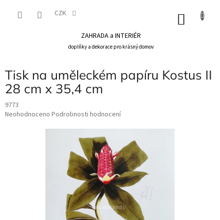
Přejít
na
CZK
NÁKU
obsah
KOŠÍK
ZAHRADA a INTERIÉR
doplňky a dekorace pro krásný domov
Tisk na uměleckém papíru Kostus II
28 cm x 35,4 cm
9773
Průměrné
Neohodnoceno
Podrobnosti hodnocení
hodnocení
produktu
je
0,0
z
5
hvězdiček.