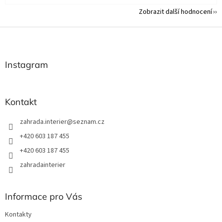
Zobrazit další hodnocení
Z
á
p
a
Instagram
t
í
Kontakt
zahrada.interier
@
seznam.cz
+420 603 187 455
+420 603 187 455
zahradainterier
Informace pro Vás
Kontakty