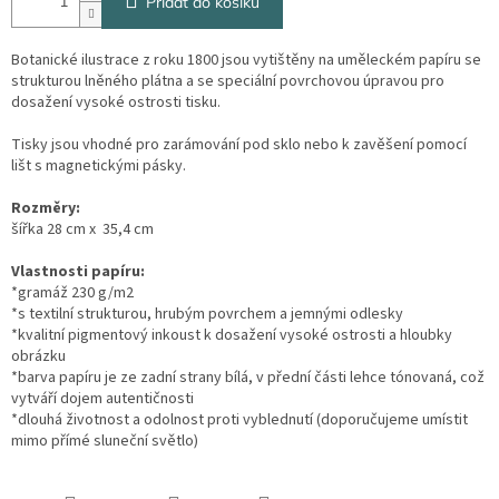
Přidat do košíku
Botanické ilustrace z roku 1800 jsou vytištěny na uměleckém papíru se
strukturou lněného plátna a se speciální povrchovou úpravou pro
dosažení vysoké ostrosti tisku.
Tisky jsou vhodné pro zarámování pod sklo nebo k zavěšení pomocí
lišt s magnetickými pásky.
Rozměry:
šířka 28 cm x 35,4 cm
Vlastnosti papíru:
*gramáž 230 g/m2
*s textilní strukturou, hrubým povrchem a jemnými odlesky
*kvalitní pigmentový inkoust k dosažení vysoké ostrosti a hloubky
obrázku
*barva papíru je ze zadní strany bílá, v přední části lehce tónovaná, což
vytváří dojem autentičnosti
*dlouhá životnost a odolnost proti vyblednutí (doporučujeme umístit
mimo přímé sluneční světlo)