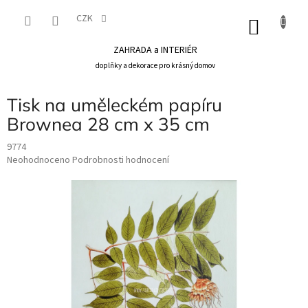
Přejít
na
CZK
NÁKU
obsah
KOŠÍK
ZAHRADA a INTERIÉR
doplňky a dekorace pro krásný domov
Tisk na uměleckém papíru
Brownea 28 cm x 35 cm
9774
Průměrné
Neohodnoceno
Podrobnosti hodnocení
hodnocení
produktu
je
0,0
z
5
hvězdiček.