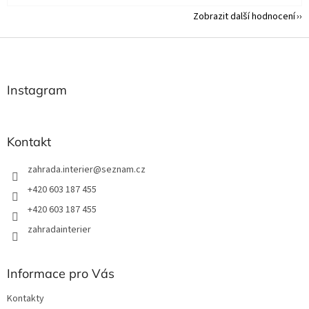
Zobrazit další hodnocení
Z
á
p
a
Instagram
t
í
Kontakt
zahrada.interier
@
seznam.cz
+420 603 187 455
+420 603 187 455
zahradainterier
Informace pro Vás
Kontakty