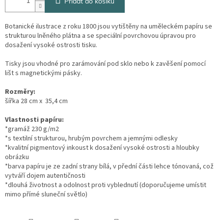
Přidat do košíku
Botanické ilustrace z roku 1800 jsou vytištěny na uměleckém papíru se
strukturou lněného plátna a se speciální povrchovou úpravou pro
dosažení vysoké ostrosti tisku.
Tisky jsou vhodné pro zarámování pod sklo nebo k zavěšení pomocí
lišt s magnetickými pásky.
Rozměry:
šířka 28 cm x 35,4 cm
Vlastnosti papíru:
*gramáž 230 g/m2
*s textilní strukturou, hrubým povrchem a jemnými odlesky
*kvalitní pigmentový inkoust k dosažení vysoké ostrosti a hloubky
obrázku
*barva papíru je ze zadní strany bílá, v přední části lehce tónovaná, což
vytváří dojem autentičnosti
*dlouhá životnost a odolnost proti vyblednutí (doporučujeme umístit
mimo přímé sluneční světlo)