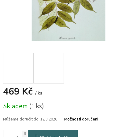
469 Kč
/ ks
Měrná
Skladem
(1 ks)
cena:
Můžeme doručit do:
12.8.2026
Možnosti doručení