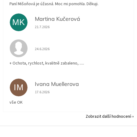
Paní Mišoňová je úžasná. Moc mi pomohla. Děkuji.
Martina Kučerová
MK
Hodnocení obchodu je 5 z 5 hvězdiček.
21.7.2026
Hodnocení obchodu je 5 z 5 hvězdiček.
24.6.2026
+ Ochota, rychlost, kvalitně zabaleno, .....
Ivana Muellerova
IM
Hodnocení obchodu je 5 z 5 hvězdiček.
17.6.2026
vše OK
Zobrazit další hodnocení
Z
á