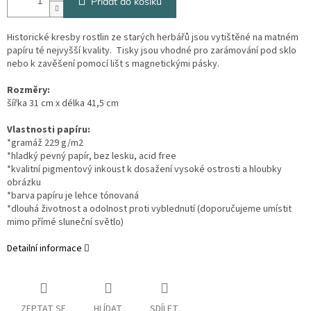
Přidat do košíku
Historické kresby rostlin ze starých herbářů jsou vytištěné na matném
papíru té nejvyšší kvality. Tisky jsou vhodné pro zarámování pod sklo
nebo k zavěšení pomocí lišt s magnetickými pásky.
Rozměry:
šířka 31 cm x délka 41,5 cm
Vlastnosti papíru:
*gramáž 229 g/m2
*hladký pevný papír, bez lesku, acid free
*kvalitní pigmentový inkoust k dosažení vysoké ostrosti a hloubky
obrázku
*barva papíru je lehce tónovaná
*dlouhá životnost a odolnost proti vyblednutí (doporučujeme umístit
mimo přímé sluneční světlo)
Detailní informace
ZEPTAT SE
HLÍDAT
SDÍLET