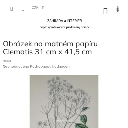
Přejít
na
CZK
NÁKU
obsah
KOŠÍK
ZAHRADA a INTERIÉR
doplňky a dekorace pro krásný domov
Obrázek na matném papíru
Clematis 31 cm x 41,5 cm
9668
Průměrné
Neohodnoceno
Podrobnosti hodnocení
hodnocení
produktu
je
0,0
z
5
hvězdiček.