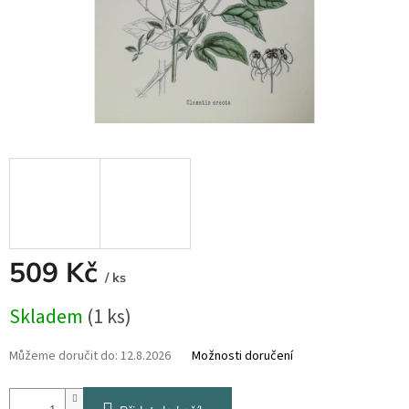
509 Kč
/ ks
Měrná
Skladem
(1 ks)
cena:
Můžeme doručit do:
12.8.2026
Možnosti doručení