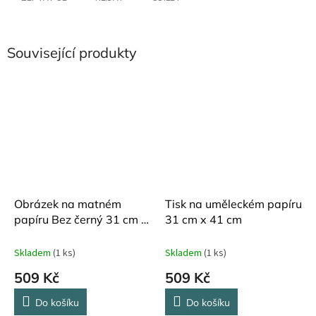
Související produkty
Obrázek na matném
Tisk na uměleckém papíru
papíru Bez černý 31 cm x
31 cm x 41 cm
41,5 cm
Skladem
(1 ks)
Skladem
(1 ks)
509 Kč
509 Kč
Do košíku
Do košíku