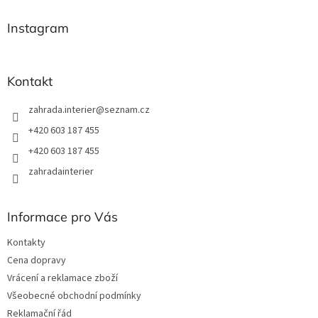
p
a
Instagram
t
í
Kontakt
zahrada.interier
@
seznam.cz
+420 603 187 455
+420 603 187 455
zahradainterier
Informace pro Vás
Kontakty
Cena dopravy
Vrácení a reklamace zboží
Všeobecné obchodní podmínky
Reklamační řád