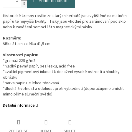
Přidat do košíku
Historické kresby rostlin ze starých herbářů jsou vytištěné na matném
papíru té nejvyšší kvality. Tisky jsou vhodné pro zarámování pod sklo
nebo k zavěšení pomocí lišt s magnetickými pásky.
Rozměry:
šířka 31 cm x délka 41,5 cm
Vlastnosti papíru:
*gramáž 229 g/m2
*hladký pevný papír, bez lesku, acid free
*kvalitní pigmentový inkoust k dosažení vysoké ostrosti a hloubky
obrázku
*barva papíru je lehce tónovaná
*dlouhá životnost a odolnost proti vyblednutí (doporučujeme umístit
mimo přímé sluneční světlo)
Detailní informace
ZEPTAT SE
HLÍDAT
SDÍLET