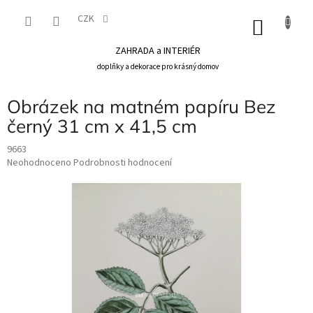
Přejít
na
CZK
NÁKU
obsah
KOŠÍK
ZAHRADA a INTERIÉR
doplňky a dekorace pro krásný domov
Obrázek na matném papíru Bez
černý 31 cm x 41,5 cm
9663
Průměrné
Neohodnoceno
Podrobnosti hodnocení
hodnocení
produktu
je
0,0
z
5
hvězdiček.