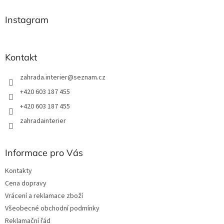
p
a
Instagram
t
í
Kontakt
zahrada.interier
@
seznam.cz
+420 603 187 455
+420 603 187 455
zahradainterier
Informace pro Vás
Kontakty
Cena dopravy
Vrácení a reklamace zboží
Všeobecné obchodní podmínky
Reklamační řád