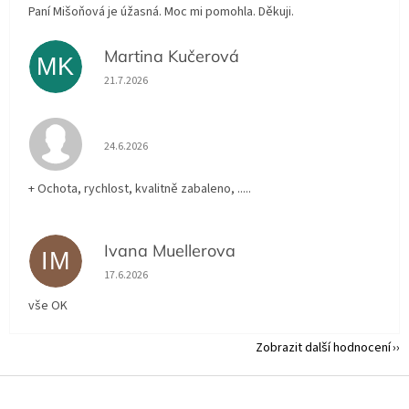
Paní Mišoňová je úžasná. Moc mi pomohla. Děkuji.
Martina Kučerová
MK
Hodnocení obchodu je 5 z 5 hvězdiček.
21.7.2026
Hodnocení obchodu je 5 z 5 hvězdiček.
24.6.2026
+ Ochota, rychlost, kvalitně zabaleno, .....
Ivana Muellerova
IM
Hodnocení obchodu je 5 z 5 hvězdiček.
17.6.2026
vše OK
Zobrazit další hodnocení
Z
á