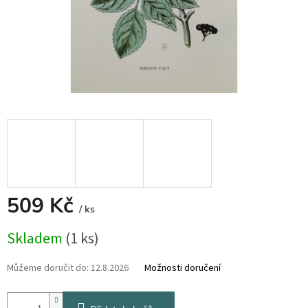
509 Kč
/ ks
Měrná
Skladem
(1 ks)
cena:
Můžeme doručit do:
12.8.2026
Možnosti doručení