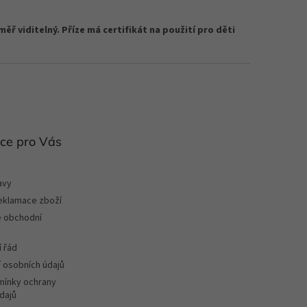
ř viditelný. Příze má certifikát na použití pro děti
ce pro Vás
avy
reklamace zboží
 obchodní
 řád
 osobních údajů
ínky ochrany
dajů