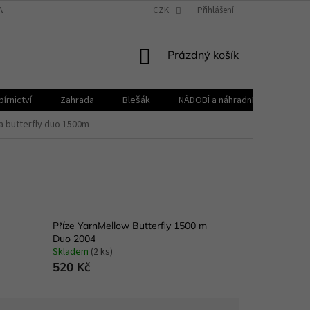
VŠEOBECNÉ OBCHODNÍ PODMÍNKY
CZK
REKLAMAČNÍ ŘÁD
Přihlášení
ZPRACOVÁNÍ 
NÁKUPNÍ
Prázdný košík
KOŠÍK
írnictví
Zahrada
Blešák
NÁDOBÍ a náhradní díly KELOmat
a butterfly duo 1500m
Příze YarnMellow Butterfly 1500 m
Duo 2004
Skladem
(2 ks)
520 Kč