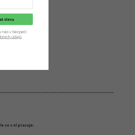
kat slevu
u nás v bezpečí.
obních údajů
__________________________________________
e se s ní pracuje.