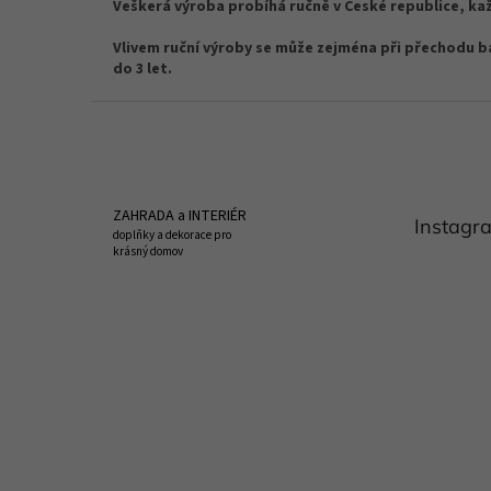
Veškerá výroba probíhá ručně v České republice, každ
Vlivem ruční výroby se může zejména při přechodu bar
do 3 let.
Z
á
p
a
t
ZAHRADA a INTERIÉR
Instagr
í
doplňky a dekorace pro
krásný domov