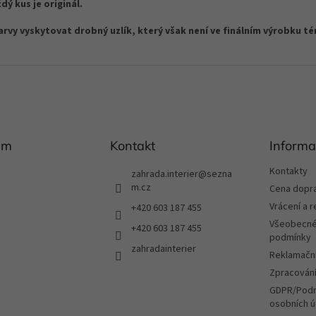
ý kus je originál.
v
k
vy vyskytovat drobný uzlík, který však není ve finálním výrobku témě
y
v
ý
p
i
s
u
am
Kontakt
Informa
Kontakty
zahrada.interier
@
sezna
m.cz
Cena dopr
Vrácení a 
+420 603 187 455
Všeobecné
+420 603 187 455
podmínky
zahradainterier
Reklamační
Zpracování
GDPR/Podm
osobních ú