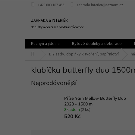
Přejít
+420 603 187 455
zahrada.interier@seznam.cz
na
obsah
ZAHRADA a INTERIÉR
doplňky a dekorace pro krásný domov
Kuchyň a jídelna
Bytové doplňky a dekorace
Domů
DIY sady, doplňky k tvoření, papírnictví
há
klubíčka butterfly duo 1500
Nejprodávanější
Příze Yarn Mellow Butterfly Duo
2023 - 1500 m
Skladem
(2 ks)
520 Kč
Ř