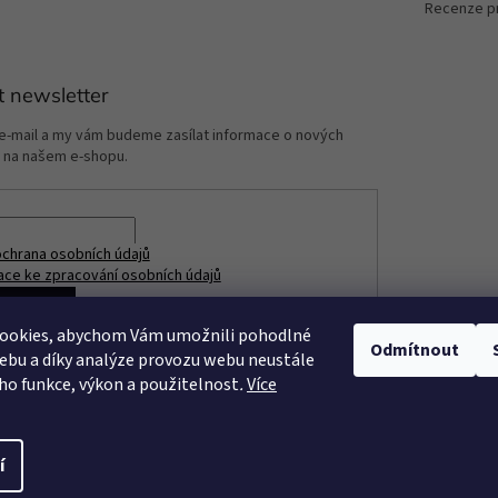
Recenze p
t newsletter
 e-mail a my vám budeme zasílat informace o nových
 na našem e-shopu.
chrana osobních údajů
ace ke zpracování osobních údajů
ÁSIT SE
ookies, abychom Vám umožnili pohodlné
Odmítnout
ebu a díky analýze provozu webu neustále
eho funkce, výkon a použitelnost
.
Více
í
razena.
Upravit nastavení cookies