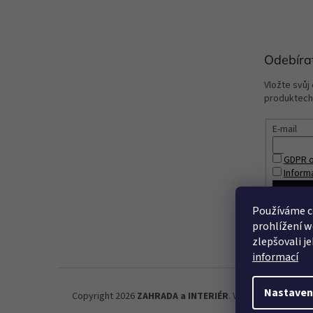
Odebíra
Vložte svůj
produktech
E-mail
GDPR o
Inform
PŘIHL
Používáme c
prohlížení w
zlepšovali j
informací
Nastaven
Copyright 2026
ZAHRADA a INTERIÉR
. Všechna práva vyh