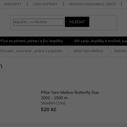
KONTAKTY
CENA DOPRAVY
VRÁCENÍ A REKLAMACE ZBOŽÍ
HLEDAT
Příze na pletení, pletací a šicí doplňky
DIY sady, doplňky k tvoření, pap
čkování , macramé , práce s papírem
příze Yarn Mellow
klubíčk
m
Příze Yarn Mellow Butterfly Duo
2002 - 1500 m
Skladem
(2 ks)
520 Kč