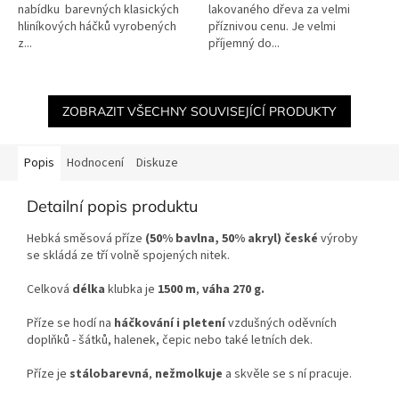
nabídku barevných klasických
lakovaného dřeva za velmi
hliníkových háčků vyrobených
příznivou cenu. Je velmi
z...
příjemný do...
ZOBRAZIT VŠECHNY SOUVISEJÍCÍ PRODUKTY
Popis
Hodnocení
Diskuze
Detailní popis produktu
Hebká směsová příze
(50% bavlna, 50% akryl)
české
výroby
se skládá ze tří volně spojených nitek.
Celková
délka
klubka je
1500 m
,
váha 270 g.
Příze se hodí na
háčkování i pletení
vzdušných oděvních
doplňků - šátků, halenek, čepic nebo také letních dek.
Příze je
stálobarevná
,
nežmolkuje
a skvěle se s ní pracuje.