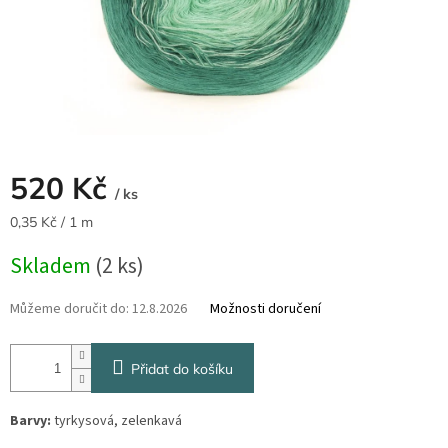
520 Kč
/ ks
Měrná
0,35 Kč / 1 m
cena:
Skladem
(2 ks)
Můžeme doručit do:
12.8.2026
Možnosti doručení
Přidat do košíku
Barvy:
tyrkysová, zelenkavá