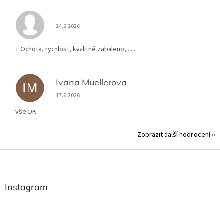
Hodnocení obchodu je 5 z 5 hvězdiček.
24.6.2026
+ Ochota, rychlost, kvalitně zabaleno, .....
Ivana Muellerova
IM
Hodnocení obchodu je 5 z 5 hvězdiček.
17.6.2026
vše OK
Zobrazit další hodnocení
Z
á
p
a
Instagram
t
í