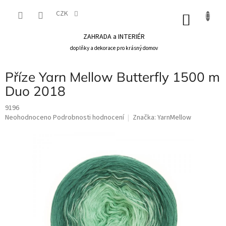
Přejít
na
CZK
NÁKU
obsah
KOŠÍK
ZAHRADA a INTERIÉR
doplňky a dekorace pro krásný domov
Příze Yarn Mellow Butterfly 1500 m
Duo 2018
9196
Průměrné
Neohodnoceno
Podrobnosti hodnocení
Značka:
YarnMellow
hodnocení
produktu
je
0,0
z
5
hvězdiček.