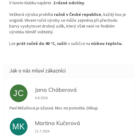
V tomto klubku najdete
2 různé odstíny
.
Veškerá výroba probíhá
ručně v České republice
, každý kus je
originál. Vlivem ruční výroby se může zejména při přechodu
barvy vyskytovat drobný uzlík, který však není ve finálním
výrobku téměř viditelný.
Lze
prát ručně do 40 °C
,
sušit
v sušičce na
nízkou teplotu.
Jana Cháberová
JC
Hodnocení obchodu je 5 z 5 hvězdiček.
4.8.2026
Paní Mišoňová je úžasná. Moc mi pomohla. Děkuji.
Martina Kučerová
MK
Hodnocení obchodu je 5 z 5 hvězdiček.
21.7.2026