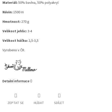
Materiál:
50% bavlna, 50% polyakryl
Návin:
1500 m
Hmotnost:
270 g
Velikost jehlic:
3-4
Velikost háčku:
2,5-3,5
Vyrobeno v ČR.
Detailní informace
ZEPTAT SE
HLÍDAT
SDÍLET