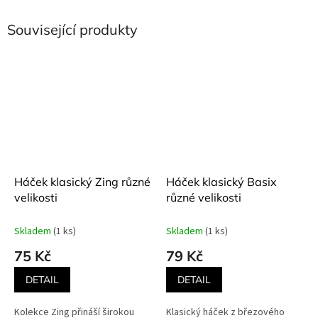
Související produkty
Háček klasický Zing různé
Háček klasický Basix
velikosti
různé velikosti
Skladem
(1 ks)
Skladem
(1 ks)
75 Kč
79 Kč
DETAIL
DETAIL
Kolekce Zing přináší širokou
Klasický háček z březového