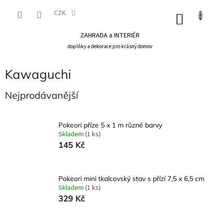
Přejít
na
CZK
NÁKU
obsah
KOŠÍK
ZAHRADA a INTERIÉR
doplňky a dekorace pro krásný domov
Kawaguchi
Nejprodávanější
Pokeori příze 5 x 1 m různé barvy
Skladem
(1 ks)
145 Kč
Pokeori mini tkalcovský stav s přízí 7,5 x 6,5 cm
Skladem
(1 ks)
329 Kč