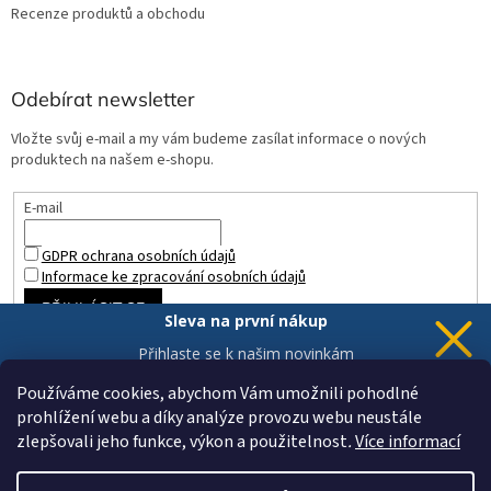
Recenze produktů a obchodu
Odebírat newsletter
Vložte svůj e-mail a my vám budeme zasílat informace o nových
produktech na našem e-shopu.
E-mail
GDPR ochrana osobních údajů
Informace ke zpracování osobních údajů
PŘIHLÁSIT SE
Sleva na první nákup
Přihlaste se k našim novinkám
a 5% sleva
je Vaše.
Používáme cookies, abychom Vám umožnili pohodlné
prohlížení webu a díky analýze provozu webu neustále
zlepšovali jeho funkce, výkon a použitelnost
.
Více informací
Chci novinky a slevu
Vytvořil Shoptet
Vaše data jsou u nás v bezpečí.