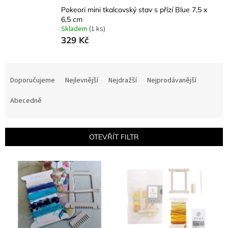
Pokeori mini tkalcovský stav s přízí Blue 7,5 x
6,5 cm
Skladem
(1 ks)
329 Kč
Ř
a
Doporučujeme
Nejlevnější
Nejdražší
Nejprodávanější
z
e
Abecedně
n
í
p
OTEVŘÍT FILTR
r
o
V
d
ý
u
p
k
i
t
s
ů
p
r