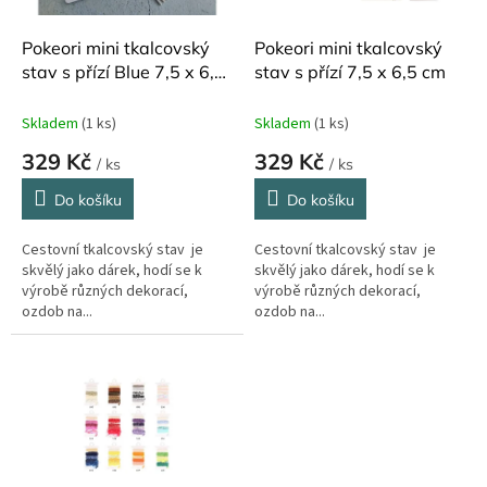
o
d
Pokeori mini tkalcovský
Pokeori mini tkalcovský
u
stav s přízí Blue 7,5 x 6,5
stav s přízí 7,5 x 6,5 cm
k
cm
t
Skladem
(1 ks)
Skladem
(1 ks)
ů
329 Kč
329 Kč
/ ks
/ ks
Do košíku
Do košíku
Cestovní tkalcovský stav je
Cestovní tkalcovský stav je
skvělý jako dárek, hodí se k
skvělý jako dárek, hodí se k
výrobě různých dekorací,
výrobě různých dekorací,
ozdob na...
ozdob na...