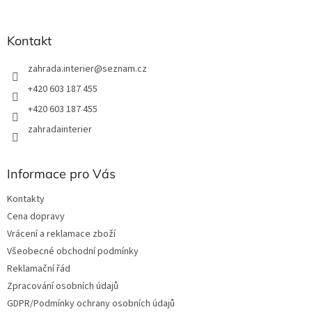
t
í
í
p
r
Kontakt
v
k
zahrada.interier
@
seznam.cz
y
v
+420 603 187 455
ý
+420 603 187 455
p
i
zahradainterier
s
u
Informace pro Vás
Kontakty
Cena dopravy
Vrácení a reklamace zboží
Všeobecné obchodní podmínky
Reklamační řád
Zpracování osobních údajů
GDPR/Podmínky ochrany osobních údajů