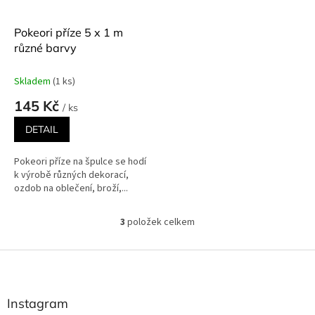
Pokeori příze 5 x 1 m
různé barvy
Skladem
(1 ks)
145 Kč
/ ks
DETAIL
Pokeori příze na špulce se hodí
k výrobě různých dekorací,
ozdob na oblečení, broží,...
3
položek celkem
O
v
l
Z
á
á
d
p
a
a
Instagram
c