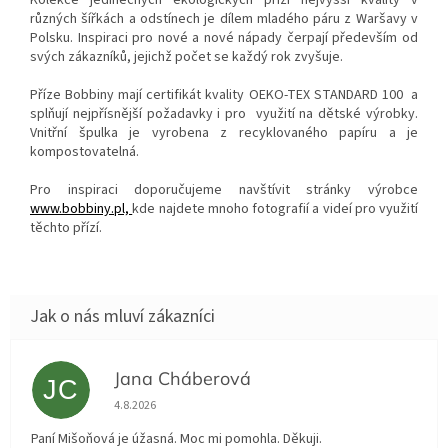
různých šířkách a odstínech je dílem mladého páru z Waršavy v
Polsku. Inspiraci pro nové a nové nápady čerpají především od
svých zákazníků, jejichž počet se každý rok zvyšuje.
Příze Bobbiny mají certifikát kvality
OEKO-TEX STANDARD 100
a
splňují nejpřísnější požadavky i pro využití na dětské výrobky.
Vnitřní špulka je vyrobena z recyklovaného papíru a je
kompostovatelná.
Pro inspiraci doporučujeme navštívit stránky výrobce
www.bobbiny.pl,
kde najdete mnoho fotografií a videí pro využití
těchto přízí.
Jana Cháberová
JC
Hodnocení obchodu je 5 z 5 hvězdiček.
4.8.2026
Paní Mišoňová je úžasná. Moc mi pomohla. Děkuji.