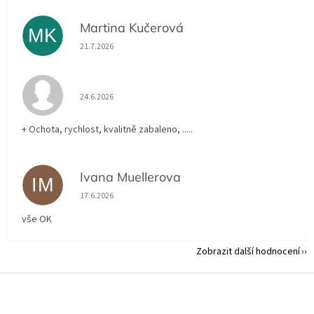
Martina Kučerová
MK
Hodnocení obchodu je 5 z 5 hvězdiček.
21.7.2026
Hodnocení obchodu je 5 z 5 hvězdiček.
24.6.2026
+ Ochota, rychlost, kvalitně zabaleno, .....
Ivana Muellerova
IM
Hodnocení obchodu je 5 z 5 hvězdiček.
17.6.2026
vše OK
Zobrazit další hodnocení
Z
á
p