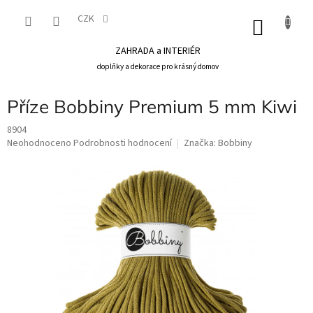
Přejít
na
CZK
NÁKU
obsah
KOŠÍK
ZAHRADA a INTERIÉR
doplňky a dekorace pro krásný domov
Příze Bobbiny Premium 5 mm Kiwi
8904
Průměrné
Neohodnoceno
Podrobnosti hodnocení
Značka:
Bobbiny
hodnocení
produktu
je
0,0
z
5
hvězdiček.