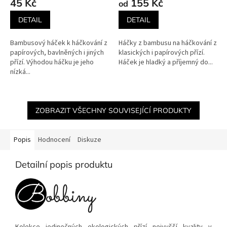
45 Kč
155 Kč
od
DETAIL
DETAIL
Bambusový háček k háčkování z
Háčky z bambusu na háčkování z
papírových, bavlněných i jiných
klasických i papírových přízí.
přízí. Výhodou háčku je jeho
Háček je hladký a příjemný do...
nízká...
ZOBRAZIT VŠECHNY SOUVISEJÍCÍ PRODUKTY
Popis
Hodnocení
Diskuze
Detailní popis produktu
Kolekce jedinečných ekologických přízí nejvyšší kvality v