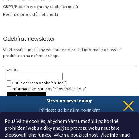
GDPR/Podmínky ochrany osobních údajů
Recenze produktů a obchodu
Odebírat newsletter
Vložte svůj e-mail a my vám budeme zasílat informace o nových
produktech na našem e-shopu.
E-mail
GDPR ochrana osobních údajů
Informace ke zpracování osobních údajů
PŘIHLÁSIT SE
Sleva na první nákup
Přihlaste se k našim novinkám
a 5% sleva
je Vaše.
Používáme cookies, abychom Vám umožnili pohodlné
prohlížení webu a díky analýze provozu webu neustále
zlepšovali jeho funkce, výkon a použitelnost
.
Více informací
Chci novinky a slevu