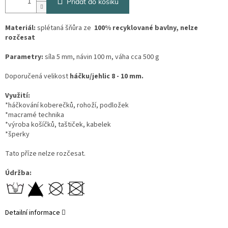
Přidat do košíku
Materiál:
splétaná šňůra ze
100% recyklované bavlny, nelze
rozčesat
Parametry:
síla 5 mm, návin 100 m, váha cca 500 g
Doporučená velikost
háčku/jehlic 8 - 10 mm.
Využití:
*háčkování koberečků, rohoží, podložek
*macramé technika
*výroba košíčků, taštiček, kabelek
*šperky
Tato příze nelze rozčesat.
Údržba:
Detailní informace