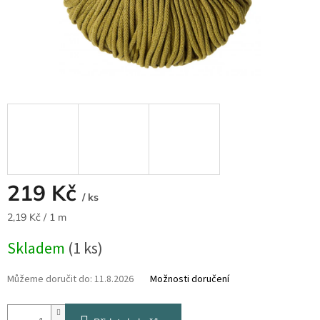
219 Kč
/ ks
Měrná
2,19 Kč / 1 m
cena:
Skladem
(1 ks)
Můžeme doručit do:
11.8.2026
Možnosti doručení