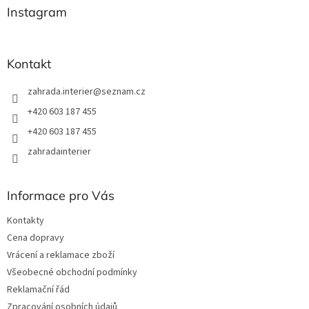
a
Instagram
t
í
Kontakt
zahrada.interier
@
seznam.cz
+420 603 187 455
+420 603 187 455
zahradainterier
Informace pro Vás
Kontakty
Cena dopravy
Vrácení a reklamace zboží
Všeobecné obchodní podmínky
Reklamační řád
Zpracování osobních údajů