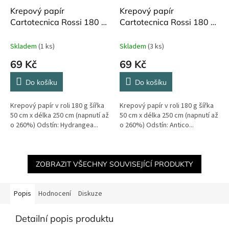
Krepový papír
Krepový papír
Cartotecnica Rossi 180 g
Cartotecnica Rossi 180 g
250 cm Hydrangea Pink
250 cm Antico Pink 550
571
Skladem
(1 ks)
Skladem
(3 ks)
69 Kč
69 Kč
Do košíku
Do košíku
Krepový papír v roli 180 g šířka
Krepový papír v roli 180 g šířka
50 cm x délka 250 cm (napnutí až
50 cm x délka 250 cm (napnutí až
o 260%) Odstín: Hydrangea...
o 260%) Odstín: Antico...
ZOBRAZIT VŠECHNY SOUVISEJÍCÍ PRODUKTY
Popis
Hodnocení
Diskuze
Detailní popis produktu