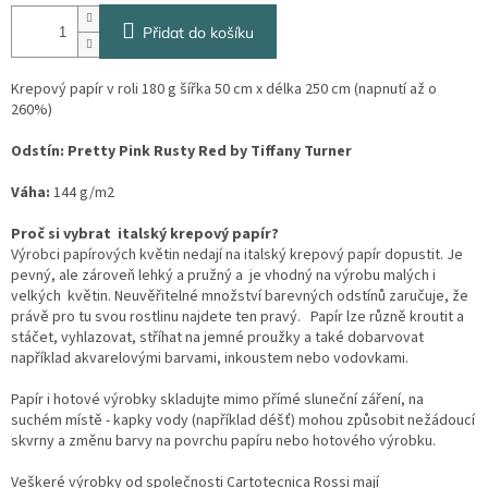
Přidat do košíku
Krepový papír v roli 180 g šířka 50 cm x délka 250 cm (napnutí až o
260%)
Odstín:
Pretty Pink Rusty Red by Tiffany Turner
Váha:
144 g/m2
Proč si vybrat italský krepový papír?
Výrobci papírových květin nedají na italský krepový papír dopustit. Je
pevný, ale zároveň lehký a pružný a je vhodný na výrobu malých i
velkých květin. Neuvěřitelné množství barevných odstínů zaručuje, že
právě pro tu svou rostlinu najdete ten pravý. Papír lze různě kroutit a
stáčet, vyhlazovat, stříhat na jemné proužky a také dobarvovat
například akvarelovými barvami, inkoustem nebo vodovkami.
Papír i hotové výrobky skladujte mimo přímé sluneční záření, na
suchém místě - kapky vody (například déšť) mohou způsobit nežádoucí
skvrny a změnu barvy na povrchu papíru nebo hotového výrobku.
Veškeré výrobky od společnosti Cartotecnica Rossi mají