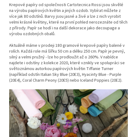
Krepové papíry od společnosti Cartotecnica Rossi jsou skvělé
na výrobu papírových květin a jiných ozdob. Vybírat můžete z
více jak 80 odstínů. Barvy jsou jasné a živé a lze z nich vyrobit
velmi krásné květiny, které na první pohled nerozeznáte od těch
z přírody. Papír se hodí i na další dekorace jako decoupage a
výrobu ozdobných obalů.
Aktuálně máme v prodeji 180 gramové krepové papíry balené v
rolích. Každá role má šířku 50 cm a délku 250 cm. Papír je pevný,
silný a velmi pružný - lze ho prodloužit až o 260%. V nabídce
najdete i odstíny z kolekce 2020, které vznikly ve spolupráci se
světoznámou autorkou papírových květin Tiffanie Turner
(například odstín Italian Sky Blue (20E3), Hyacinty Blue - Purple
(20E4), Coral Charm Peony (20E5) nebo Iceland Poppies (20E2).