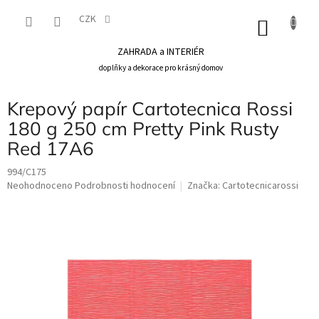
Přejít
na
CZK
NÁKU
obsah
KOŠÍK
ZAHRADA a INTERIÉR
doplňky a dekorace pro krásný domov
Krepový papír Cartotecnica Rossi
180 g 250 cm Pretty Pink Rusty
Red 17A6
994/C175
Průměrné
Neohodnoceno
Podrobnosti hodnocení
Značka:
Cartotecnicarossi
hodnocení
produktu
je
0,0
z
5
hvězdiček.