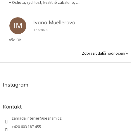
+ Ochota, rychlost, kvalitně zabaleno, .....
Ivana Muellerova
IM
Hodnocení obchodu je 5 z 5 hvězdiček.
17.6.2026
vše OK
Zobrazit další hodnocení
Z
á
p
a
Instagram
t
í
Kontakt
zahrada.interier
@
seznam.cz
+420 603 187 455