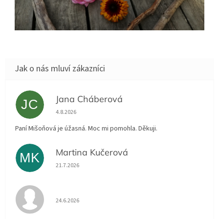
Jana Cháberová
JC
Hodnocení obchodu je 5 z 5 hvězdiček.
4.8.2026
Paní Mišoňová je úžasná. Moc mi pomohla. Děkuji.
Martina Kučerová
MK
Hodnocení obchodu je 5 z 5 hvězdiček.
21.7.2026
Hodnocení obchodu je 5 z 5 hvězdiček.
24.6.2026